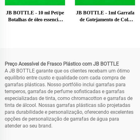
JB BOTTLE - 10 ml Pet/pe
JB BOTTLE - 1ml Garrafa
Botalhas de óleo essencial
de Gotejamento de Cola
líquido de plástico Bottle
Plástica Hdpe com Tampa
White Eye Dropper Bottle
de Rosca Flip Top Pequena
With Custom Cap/logo/color
Capacidade para
Botal de gotejamento de
Embalagem de Tinta e
olhos
Químicos Garrafa de Super
Cola
Preço Acessível de Frasco Plástico com JB BOTTLE
A JB BOTTLE garante que os clientes recebam um ótimo
equilíbrio entre custo e qualidade com cada compra de
garrafas plásticas. Nosso portfólio inclui garrafas para
temperos, garrafas de perfume sofisticadas e garrafas
especializadas de tinta, como chromacotton e garrafas de
tinta de álcool. Nossas garrafas plásticas são projetadas
para durabilidade e personalização, oferecendo excelentes
opções de personalização de garrafas de água para
atender ao seu brand.