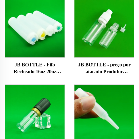
JB BOTTLE - Fifo
JB BOTTLE - preço por
Recheado 16oz 20oz
atacado Produtor
Personalizado Ldpe Soja
profissional 10ml 20ml Pet
Chilli Pepper Espremimento
plástico plástico garrafa de
Vazio Hot Plastic Sauce
gotejar com várias
garrafas Produtos
especificações garrafa de E-
patenteados/Novo design
líquido