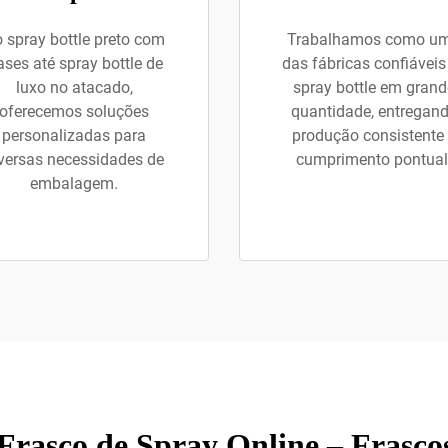
 spray bottle preto com
Trabalhamos como u
ases até spray bottle de
das fábricas confiáveis
luxo no atacado,
spray bottle em grand
oferecemos soluções
quantidade, entregan
personalizadas para
produção consistente
versas necessidades de
cumprimento pontual
embalagem.
asco de Spray Online – Frascos 