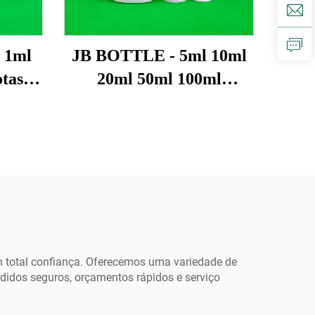
 1ml
JB BOTTLE - 5ml 10ml
tas
20ml 50ml 100ml
Soft
Garrafas Plásticas Hdpe
a
Com Tampas Garrafa de
ostra
Super Cola
ável
 de
a de
 total confiança. Oferecemos uma variedade de
edidos seguros, orçamentos rápidos e serviço