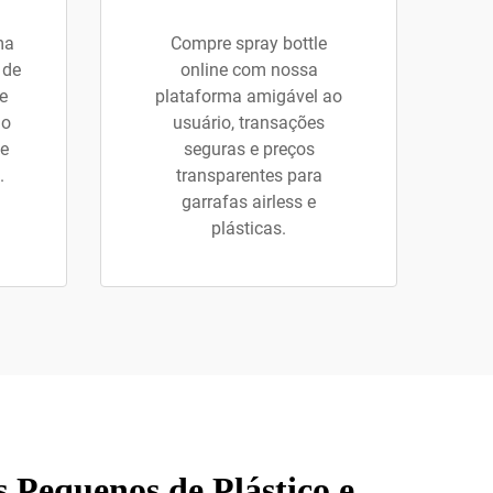
ma
Compre spray bottle
 de
online com nossa
e
plataforma amigável ao
do
usuário, transações
 e
seguras e preços
.
transparentes para
garrafas airless e
plásticas.
Pequenos de Plástico e