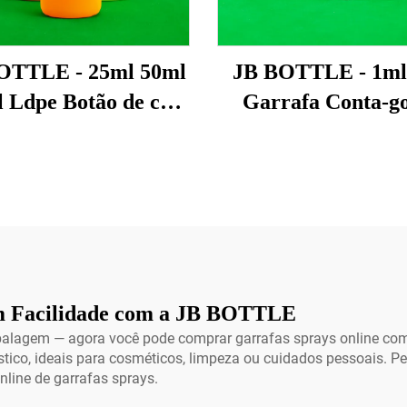
OTTLE - 25ml 50ml
JB BOTTLE - 1ml
 Ldpe Botão de cola
Garrafa Conta-go
 Anaeróbica com
Squeeze Plástica 
rrafa de Parafuso
Hdpe Pequen
es de Plástico para
Embalagem de Am
alagens Químicas
Com Ponta Rosque
01 USD Produtos
Para Embalagem
Topsale
Maquiagem Garraf
Super Cola
m Facilidade com a JB BOTTLE
alagem — agora você pode comprar garrafas sprays online com
stico, ideais para cosméticos, limpeza ou cuidados pessoais. P
nline de garrafas sprays.