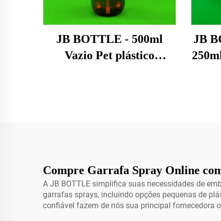
JB BOTTLE - 500ml
JB B
Vazio Pet plástico
250ml
aplicador de compressão
UV
de óleo para cabelo
Ga
embalagem garrafa com
Botõ
bomba de torção-aberta
Emb
tampa de distribuição
0.
para shampoo spray
garrafa de cuidados com
Compre Garrafa Spray Online co
A JB BOTTLE simplifica suas necessidades de emb
a pele
garrafas sprays, incluindo opções pequenas de plá
confiável fazem de nós sua principal fornecedora o