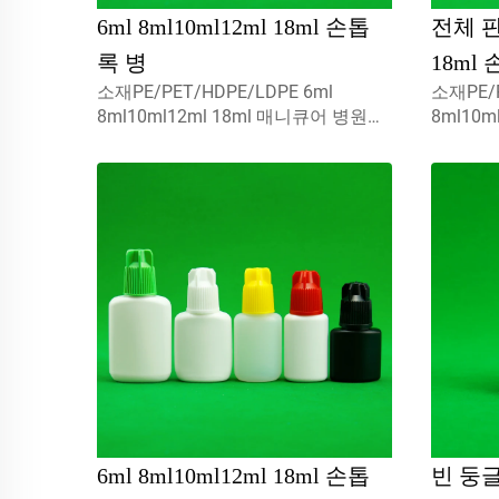
6ml 8ml10ml12ml 18ml 손톱
전체 판매
록 병
18ml
소재PE/PET/HDPE/LDPE 6ml
소재PE/P
8ml10ml12ml 18ml 매니큐어 병원료
8ml10
는 100% 새 제품이며, 재활용 가능하
병원료는 
고, 환경 친화적이며 식품 포장에 적합
하며, 
합니다.용량5ml 10ml 15ml맞춤형은
벽하게 
문의하세요.
10ml 15
6ml 8ml10ml12ml 18ml 손톱
빈 둥글