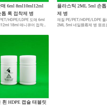
 6ml 8ml10ml12ml
플라스틱 2ML 5ml 손
 손톱 록 접착제 병
제 병
ET/HDPE/LDPE 도매 6ml
재질 PE/PET/HDPE/LDPE
ml12ml 18ml 매니큐어 접착제
2ML 5ml 네일接着제 병 원료는
100% 새롭고, 재활용 가능
브랜드 새 제품, 재활용 가능, 
환경 친화적이며 식품 포장에 완
화적이고 식품 포장에 완벽히
사용할 수 있습니다.용량5ml
니다. 용량 5ml 10ml 15ml 
ml포함...
의-capmist...
 흰 HDPE 캡슐 태블릿