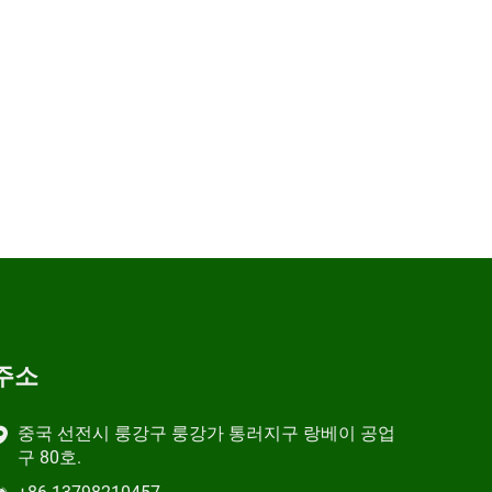
주소
중국 선전시 룽강구 룽강가 통러지구 랑베이 공업
구 80호.