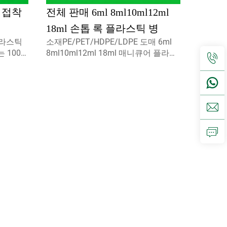
톱 접착
전체 판매 6ml 8ml10ml12ml
18ml 손톱 록 플라스틱 병
 플라스틱
소재PE/PET/HDPE/LDPE 도매 6ml
 100%
8ml10ml12ml 18ml 매니큐어 플라스
환경 친
틱 병원료는 100% 새것이며, 재활용
 적합합
가능하고, 환경 친화적이며 식품 포장
커스텀 문
에 완벽하게 사용할 수 있습니다.용량
5ml 10ml 15mlco...