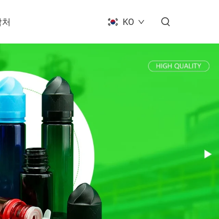
락처
KO