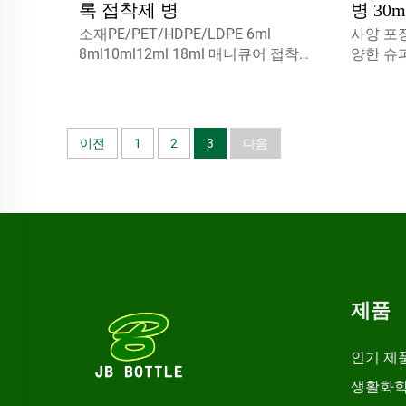
록 접착제 병
병 30
소재PE/PET/HDPE/LDPE 6ml
사양 포장
약 병
8ml10ml12ml 18ml 매니큐어 접착제
양한 슈퍼
병원료는 100% 새 제품이며, 재활용
품 제조
가능하고, 환경 친화적이며, 식품 포장
에 적합합니다.용량5ml 10ml 15ml자
세한 내용은 문의하세요.
이전
1
2
3
다음
제품
인기 제
생활화학