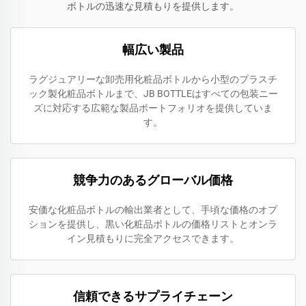
ボトルの迅速な見積もりを提供します。
幅広い製品
ラグジュアリーな卸売用化粧品ボトルから小型のプラスチ
ック製化粧品ボトルまで、JB BOTTLEはすべての包装ニー
ズに対応する広範な製品ポートフォリオを提供していま
す。
競争力のあるグローバル価格
安価な化粧品ボトルの輸出業者として、手頃な価格のオプ
ションを提供し、黒い化粧品ボトルの価格リストとオンラ
イン見積もりに完全アクセスできます。
信頼できるサプライチェーン