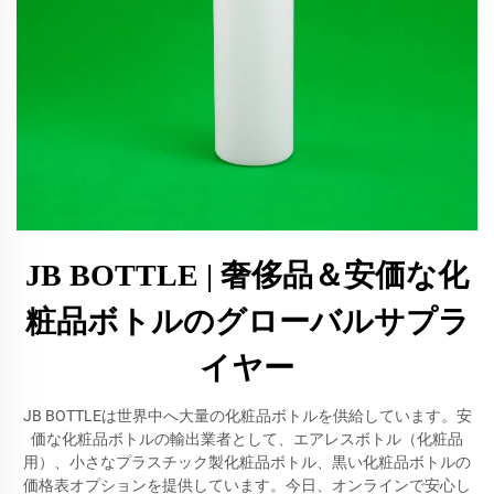
JB BOTTLE | 奢侈品＆安価な化
粧品ボトルのグローバルサプラ
イヤー
JB BOTTLEは世界中へ大量の化粧品ボトルを供給しています。安
価な化粧品ボトルの輸出業者として、エアレスボトル（化粧品
用）、小さなプラスチック製化粧品ボトル、黒い化粧品ボトルの
価格表オプションを提供しています。今日、オンラインで安心し