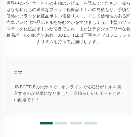
世界中のバイヤーからの本物のレビューを読んでください。彼ら
はなぜ私たちの迅速なブラック化粧品ボトルの見積もり、手頃な
価格のブラック化粧品ボトル価格リスト、そして信頼性のある卸
売エアレス化粧品ボトルを好むのかを学びましょう。小型のプラ
スチック化粧品ボトルが必要であれ、またはラグジュアリーな化
粧品ボトルの卸売であれ、JB BOTTLEは丁寧さとプロフェッショ
ナリズムを持ってお届けします。
エマ
JB BOTTLEのおかげで、オンラインで化粧品ボトルを購
入するのが簡単になりました。素晴らしいサポートと速
い配送です！