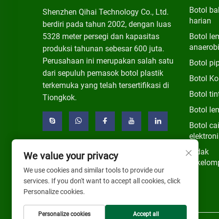
Botol ba
Shenzhen Qihai Technology Co., Ltd.
harian
berdiri pada tahun 2002, dengan luas
5328 meter persegi dan kapasitas
Botol le
anaerob
produksi tahunan sebesar 600 juta.
Perusahaan ini merupakan salah satu
Botol pi
dari sepuluh pemasok botol plastik
Botol K
terkemuka yang telah tersertifikasi di
Botol tin
Tiongkok.
Botol le
Botol ca
elektroni
Tidak
We value your privacy
Dikelom
We use cookies and similar tools to provide our
services. If you don't want to accept all cookies, click
Personalize cookies.
Personalize cookies
Accept all