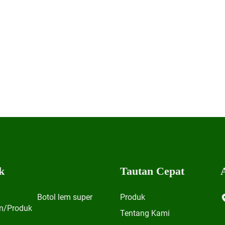
k
Tautan Cepat
Botol lem super
Produk
n/Produk
Tentang Kami