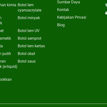
Sumber Daya
han kimia
Botol lem
Kontak
cyanoacrylate
Kebijakan Privasi
m
Botol minyak
ik
Blog
pet
Botol lem UV
osmetik
Botol semprot
ta
Botol lem kertas
m putih
Botol obat
iran
Botol saus
k (e-liquid)
pokkan