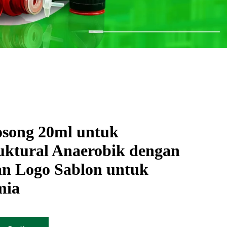
osong 20ml untuk
uktural Anaerobik dengan
an Logo Sablon untuk
mia