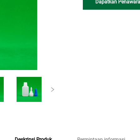
Dapatkan Penawara
Deskripsi Produk
Permintaan informasi