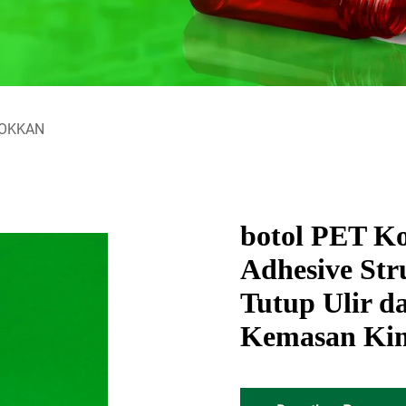
POKKAN
botol PET K
Adhesive Str
Tutup Ulir d
Kemasan Ki