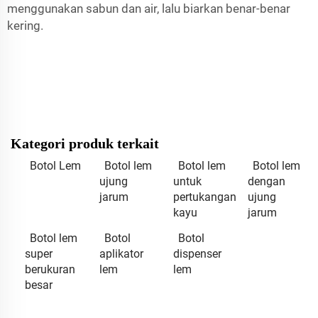
menggunakan sabun dan air, lalu biarkan benar-benar
kering.
Kategori produk terkait
Botol Lem
Botol lem
Botol lem
Botol lem
ujung
untuk
dengan
jarum
pertukangan
ujung
kayu
jarum
Botol lem
Botol
Botol
super
aplikator
dispenser
berukuran
lem
lem
besar