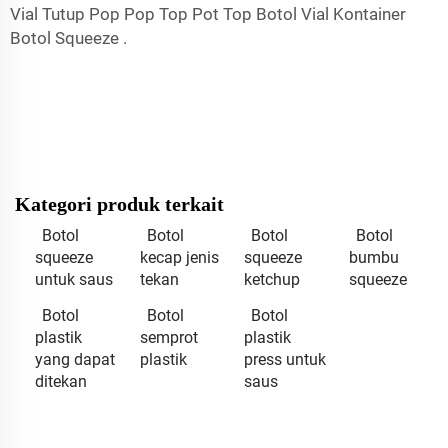
Vial Tutup Pop Pop Top Pot Top Botol Vial Kontainer
Botol Squeeze
.
Kategori produk terkait
Botol
Botol
Botol
Botol
squeeze
kecap jenis
squeeze
bumbu
untuk saus
tekan
ketchup
squeeze
Botol
Botol
Botol
plastik
semprot
plastik
yang dapat
plastik
press untuk
ditekan
saus