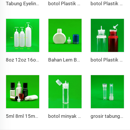
Tabung Eyeliner Kosong Wadah Isi Ulang Warna-warni Grosir Tabung Plastik PP Kemasan Kotak Sablon Layar Kosmetik
botol Plastik Dropper Kosong 30ml hingga 70ml V3 Cairan dengan Tutup Pengaman untuk Penggunaan Kemasan dan Kosmetik Cetak Logo dan Segel
botol Plastik Putih PP dan PE 30ml 40ml 120ml 250ml
8oz 12oz 16oz Botol Saus Plastik LDPE Food Grade Squeeze Terlaris untuk Saus Salad Selai Botol dengan Ujung Panjang dan Tipis
Bahan Lem Bulu Mata Sambungan Berbasis Plastik Pe Cepat Kering 10g Kemasan Kosmetik Sablon Kotak Karton Tutup Ulir
botol Plastik PET Kosong 30ml 40ml 50ml 60ml 70ml 75ml dengan Tutup Pengaman
5ml 8ml 15ml Botol Lem Palsu Pengganti Botol Botol Refillable Lem Kontainer Jarum Blokade
botol minyak esensial PET 10ml botol pipet plastik dengan tutup flip top
grosir tabung ekstraksi plastik sampel lab 1,5 ml