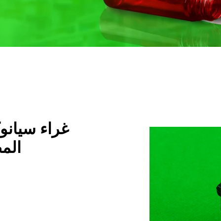
غراء سيانو
المص