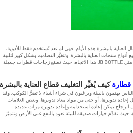
لعناية بالبشرة هذه الأيام. فهي لم تعد تُستخدم فقط للأدوية،
نواع منتجات العناية بالبشرة. وتتغيَّر التصاميم بشكل كبير لتلبية
احتياجات الشركات والعملاء. وتتصدَّر علامات مثل JB BOTTLE هذا الاتجاه، حيث تصنع زجاجات قطرات جميلة
 قطارة
كيف يُغيِّر التغليف قطاع العناية بالبشرة
 الناس يهتمون بالبيئة ويرغبون في شراء أشياء لا تضرُّ الكوكب. وقد
إعادة تدويرها، أو حتى من مواد معاد تدويرها. وبعض العلامات
لأن الزجاج يمكن إعادة استخدامه وإعادة تدويره مرات عديدة.
 في هذه المبادرة، حيث تقدِّم خيارات صديقة للبيئة تعود بالنفع على الأرض وتتميَّز