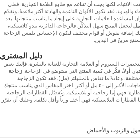
فت الانتباه، لكنها يجب أن تتناغم مع طابع العلامة التجارية. فعلى
 والهدوء، فقد تكون الألوان الناعمة والهادئة أكثر ملاءمةً. وتقدّم
 من الألوان لمساعدة العلامات التجارية على إيجاد ما يناسب منتجاتها. بعد
يل
ليجعل المنتج سهل التذكّر. فالزجاجة الدائرية تبدو كلاسيكية،
ويمكنك إضافة نقوش أو قوام مختلف ليكون الإحساس بلمس الزجاجة
لمنتج مريحٌ في اليدين.
دليل المشتري
رات السيروم أو العلامة التجارية للعناية بالبشرة، فإليك بعض
ار. أولاً، فكّر في كمية المنتج التي ستوضع في الزجاجة.
زجاجة
لفة، وعادةً ما تقاس بالملليلتر (مل). فقد تكون الزجاجة
الصغيرة سعة ١٥ مل، بينما قد تصل سعة الزجاجات الأكبر إلى ٥٠ مل أو أكثر. اختر المقاس الذي يناسب منتجك
طارة: فهي إما زجاجية أو بلاستيكية. وتُفضَّل القطارات الزجاجية
ما القطارات البلاستيكية فهي أخف وزناً وأقل تكلفة. وعليك أن تقرّر
حول والزيوت والأحماض