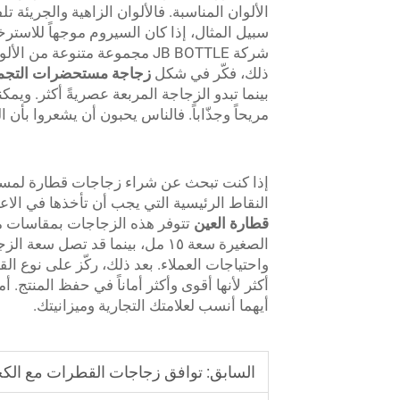
الألوان المناسبة. فالألوان الزاهية والجريئة تل
سبيل المثال، إذا كان السيروم موجهاً للاسترخاء
شركة JB BOTTLE مجموعة متنوعة
ذلك، فكّر في شكل
زجاجة مستحضرات التجم
بينما تبدو الزجاجة المربعة عصريةً أكثر. 
مريحاً وجذّاباً. فالناس يحبون أن يشعروا بأن ا
إذا كنت تبحث عن شراء زجاجات قطارة لمستحض
النقاط الرئيسية التي يجب أن تأخذها في الاعتب
قطارة العين
تتوفر هذه الزجاجات بمقاسات مخت
واحتياجات العملاء. بعد ذلك، ركّز على نوع الق
أكثر لأنها أقوى وأكثر أماناً في حفظ المنتج. أ
أيهما أنسب لعلامتك التجارية وميزانيتك.
السابق:
توافق زجاجات القطرات مع الك