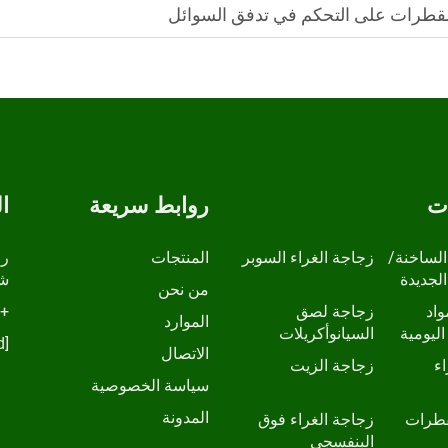
لقطرات على التحكم في تدفق السوائل
ات
روابط سريعة
ا
الساخنة/
زجاجة الغراء السوبر
المنتجات
الجديدة
شا
من نحن
واد
زجاجة لصق
+86-13798210457
الموارد
اليومية
السيانوأكريلات
[email protected]
الاتصال
ء
زجاجة الزيت
سياسة الخصوصية
المدونة
قطرات
زجاجة الغراء فوق
البنفسجي