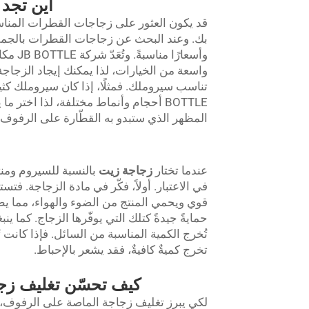
أين تجد
قد يكون العثور على زجاجات القطرات المناسبة 
بك. وعند البحث عن زجاجات القطرات بالجملة،
وأسعار
واسعة من الخيارات، لذا يمكنك إيجاد الزجاجة 
BOTTLE أحجام وأنماط مختلفة، لذا اختر
المظهر الذي ستبدو به القطّارة على الرفوف؛ 
عندما تختار
زجاجة زيت
بالنسبة للسيروم ومنت
قوي ويحمي المنتج من الضوء والهواء، مما يطيل 
حمايةً جيدةً كتلك التي يوفّرها الزجاج. كما ين
تُخرج الكمية المناسبة من السائل. فإذا كانت تُ
تخرج كميةٌ كافيةٌ، فقد يشعر بالإحباط.
كيف تحسّن تغليف زجا
لكي يبرز تغليف زجاجة الماصة على الرفوف، يجب 