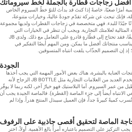
 أفضل زجاجات قطّارة بالجملة لخط سيروماتك
أمرًا صعبًا، خاصةً إذا كنتَ قد بدأتَ للتوّ خطّ السيروم الخاص
 فإنك تبحث عن شركة تقدّم جودةً عاليةً، وخيارات متنوعةً،
ًا مناسبةً. وتُعَدّ شركة JB BOTTLE مكانًا جيّدًا للبدء. فهي متخصصة في زجاجات القطرات ولديها مجموعة
المثالية لعلامتك التجارية. ويجب أن تنظر في الخيارات التي
تناسب سيروملك. فمثلًا، إذا كان سيروملك كثيفًا، فقد تحتاج إلى قطّارةٍ قادرةٍ على التعامل مع ذلك. ولدى JB
 ما يناسب منتجاتك أفضل ما يمكن. ومن المهم أيضًا التفكير في
إذ إن التصميم الجذّاب يلفت انتباه المتسوقين.
الجودة
جات العناية بالبشرة، هناك بعض الأمور المهمة التي يجب أخذها
في الاعتبار. أولاً، فكّر في مادة الزجاجة. فتستخدم العديد من العلامات التجارية مثل JB BOTTLE الزجاج لأنه
من عمر السيروم. أما البلاستيك فهو خيارٌ آخر، لكنه ربما لا يوفّر
بغي الانتباه أيضاً إلى جزء الماصة (القطرة). فالماصة الجيدة يجب أن
سرب كميةً كبيرةً جداً، فإن العميل سيبذل المنتج هدراً. وإذا لم
جة الماصة لتحقيق أقصى جاذبية على الرفوف
التركيز على التصميم باعتباره أمراً بالغ الأهمية. أولاً، اختر