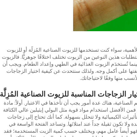
لأهمية، سواء كنت تستخدمها للزيوت الصناعية المُزِلَّة أو للزيوت
ركة JB BOTTLE، ندرك أن متطلبات هذين النوعين من الزيوت تختلف اختلافًا جوهريًّا. فالزيوت
بينما تُستخدَم الزيوت الغذائية في الطهي وإعداد الطعام. ويجب أن
تها على أكمل وجه. ولذلك سنتحدث عن كيفية اختيار الزجاجات
أنسب منها وفقًا لاحتياجاتك.
يار الزجاجات المناسبة للزيوت الصناعية المُزِلَّة
الصناعية، هناك عدة أمور يجب أن تأخذها في الاعتبار. أولاً: مادة
فمن الأفضل استخدام مواد قوية مثل البولي إيثيلين عالي الكثافة
 للتأثيرات الكيميائية ولا تتحلل بسهولة. كما أنك تحتاج إلى زجاجات
ولا تكون ثقيلة جداً عند امتلائها. وتساعد الفتحة الواسعة في
فهو أيضاً عامل مهم، ويختلف حسب كمية الزيت المستخدمة؛ فقد