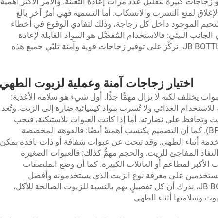
جاجات كبيرة لتقليل عدد مرات إعادة التعبئة. والأمر الأكثر أهمية
غلاق لمنع التسرب والانسكاب. أما التسمية فهي أمرٌ آخر بالغ
تشحيم الموجود داخل كل زجاجة، وذلك لتفادي الوقوع في أخطاء
الجانب البيئي: فالاستخدام المُفضَّل هو المواد القابلة لإعادة
التدوير، مما يقلل من النفايات. وفي شركة JB BOTTLE، نركّز على توفير زجاجات قوية وآمنة تلبّي جميع هذه
اختيار زجاجات آمنة وعملية لزيوت الطهي
وات يختلف لكنه لا يزال مهمًّا جدًّا. أول شيء هو سلامة الأغذية:
استخدام الغذائي ولا تُسرب مواد كيميائية ضارة إلى الزيت. وتُعد
الزيت وتحافظ على نضارته. أما إذا كانت العبوات بلاستيكية، فيجب
التأكّد من أنها خالية من مادة البيسفينول أ (BPA). كما أن التصميم يكتسب أهميةً أيضًا: فالفوهة المخصصة
خدمة أثناء الطهي. وقد تبحث عن عبوات شفافة أو ذات نافذة يمكن
النفاذ المفاجئ للزيت. والحجم مهمٌّ كذلك: فالعبوات الصغيرة
ت الأكبر لمطاعم أو العائلات الكبيرة. كما أن وضع الملصقات
لمستخدمين على معرفة نوع الزيت الذي يستخدمونه وأفضل
الاستخدامات المناسبة له. وفي شركة JB BOTTLE، ندرك أن كل تفصيلٍ يهم بالنسبة للزيوت الصالحة للأكل،
ت وسلامتها أثناء الطهي.