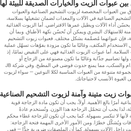
بين عبوات الزيت والخيارات الصديقة للبيئة لها
ق بين العبوات المخصصة لزيوت التشحيم الصناعية والعبوات
لتشحيم الصناعية في الآلات والمعدات لضمان تشغيلها بسلاسة،
حسّن أداء الآلات ويطيل عمرها الافتراضي. أما الزيوت الغذائية
 للاستهلاك البشري ويمكن أن تُحسّن نكهة الأطباق. وبما أن
، فإن عبواتهما مُصمَّمة بشكل مختلف. فعبوات زيوت التشحيم
 الاستخدام المكثف، وغالبًا ما تكون مزودة بفوّهات تسهّل عملية
لامة. أما عبوات الزيوت الغذائية فهي على النقيض تمامًا، إذ
، ولها تصاميم جذّابة وغالبًا ما تكون مصنوعة من الزجاج أو
البلاستيك الآمن. وهذه العبوات سهلة الاستخدام والسكب، مما يمنع حدوث فوضى في المطبخ. وفي شركة JB
وفر مجموعة متنوعة من العبوات المناسبة لكلا النوعين — سواء لزيوت
 العبوة الأنسب لاحتياجاتك.
بوات زيت متينة وآمنة لزيوت التشحيم الصناعية
عية أمرًا بالغ الأهمية. أولاً، يجب أن تكون مادة الزجاجة قوية
ة، لذا يجب أن تتحمّل الزجاجة هذا الوزن. وتُستخدم عادةً
 أو مواد أخرى قوية لأنها لا تنكسر بسهولة. كما يجب أن تكون للزجاجة غطاء محكم
ات ويُشكّل خطرًا. ومن الأمور الأخرى المهمة فتحة الزجاجة:
ت داخل الآلات بسهولة. كما أن الملصقات ضرورية جدًّا — فهي