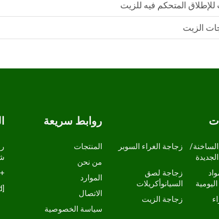
لإطلاق المتحكم فيه للزيت
جات الزيت
ات
روابط سريعة
ا
الساخنة/
زجاجة الغراء السوبر
المنتجات
الجديدة
شا
من نحن
واد
زجاجة لصق
+86-13798210457
الموارد
اليومية
السيانوأكريلات
[email protected]
الاتصال
ء
زجاجة الزيت
سياسة الخصوصية