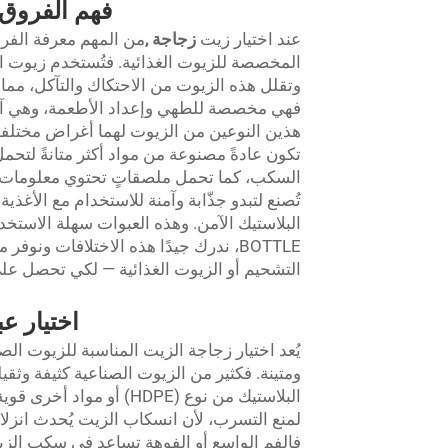
فهم الفروق 
عند اختيار زيت
زجاجة
,
من المهم معرفة الفر
المخصصة للزيوت الغذائية. فتُستخدم زيوت ا
وتقلل هذه الزيوت من الاحتكاك والتآكل، مما ي
فهي مخصصة للطهي وإعداد الأطعمة، وهي آمنة
هذين النوعين من الزيوت لهما أغراض مختلفة
تكون عادةً مصنوعة من مواد أكثر متانةً لتحمل
السكب، كما تحمل ملصقاتٍ تحتوي معلومات الس
تُصنع لتبدو جذّابة وآمنة للاستخدام مع الأغذية
BOTTLE، ندرك جيدًا هذه الاختلافات ون
التشحيم أو الزيوت الغذائية — لكي تحصل على
اختيار ع
يُعد اختيار زجاجة الزيت المناسبة للزيوت الصنا
ومتينة. فكثير من الزيوت الصناعية كثيفة وثقيل
البلاستيك من نوع (HDPE)
لمنع التسرب، لأن انسكاب الزيت يُحدث انزلاق
فالفم الواسع أو الفوهة تساعد في سكب الزي