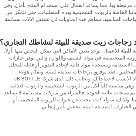
مرتبطة بها، مما يساعد العمال على استخدام المنتج بأمان. وفي
 تفي حاوياتنا الخاصة بالزيوت التشحيمية بهذه المتطلبات، حتى تتمكن من
زجاجات المناسبة، تساهم هذه الحاويات في تشغيل الآلات بسلاسة
 زجاجات زيت صديقة للبيئة لنشاطك التجاري؟
للبيئة
للأعمال، توجد بعض الأماكن التي يمكن التحقق منها. أولاً:
ترونية المتخصصة في مواد التغليف واللوازم والتي توفر خيارات
الاستدامة وتستخدم مواد قابلة لإعادة التدوير أو قابلة للتحلل
لمحليين، فقد يوفرون زجاجات صديقة للبيئة. ويقدّم هؤلاء
الموردون خدمة شخصية ويساعدونك في إيجاد الأنسب لاحتياجاتك. وبجانب ذلك، لدى شركة JB BOTTLE
هي مناسبة كلياً لكلٍّ من الزيوت التشحيمية والزيوت الغذائية.
قديم منتجات عالية الجودة. فالشراء من شركات مستدامة لا يساعد
نا. ولذلك، سواء كنت تبحث عن عبوات للزيوت التشحيمية أو
لخيارات الصديقة للبيئة لتحقيق تأثير إيجابي.