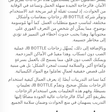
الأمان. فالزجاجة الجيدة سهلة الحمل وتساعد في الوقاية
من الحوادث، إذ ليست ثقيلة أو غير مريحة عند الاستخدام.
وتوفّر شركة JB BOTTLE زجاجاتٍ بمقاسات وأشكال
مختلفة، لتناسب جميع متطلبات العمل. كما أنها مُوسومة
بوضوحٍ، مما يمكّن أي شخصٍ من التعرف الفوري على
محتوياتها. وهذا يجنب حدوث أخطاء في التمييز قد تؤدي
إلى مخاطر جسيمة.
وبالإضافة إلى ذلك، يُسهِّل زجاجات JB BOTTLE عملية
الصب دون انسكاب. وهذا مفيدٌ في الأماكن المزدحمة.
ويمكنك الصب دون قلق، مما يسمح لك بالعمل بسرعةٍ
وكفاءةٍ أكبر. والسلامة ليست لمجرد الشكل؛ بل هي مبنية
على قصص حقيقية لعمالٍ تعامَلوا مع المواد الكيميائية.
كما تساعد التدريبات أيضًا. إذ يعرف العمال كيفية استخدام
الزجاجات بشكلٍ صحيح. وتقدِّم JB BOTTLE تعليماتٍ
بسيطةً. وفهم هذه التعليمات يعني استخدام الزجاجات
بطريقةٍ أكثر أمانًا. فالزجاجات عالية الجودة مضافًا إليها
التدريب يسهمان في منع الحوادث وضمان سلامة الجميع.