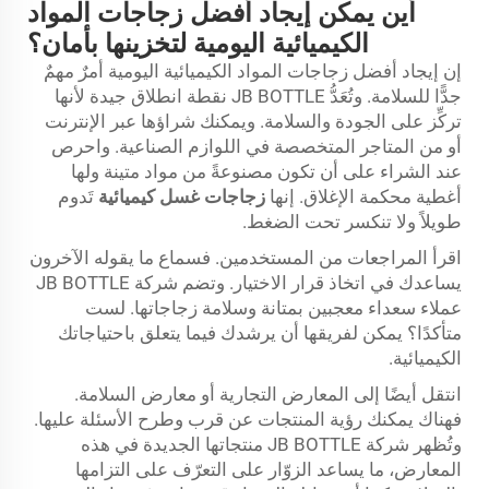
أين يمكن إيجاد أفضل زجاجات المواد
الكيميائية اليومية لتخزينها بأمان؟
إن إيجاد أفضل زجاجات المواد الكيميائية اليومية أمرٌ مهمٌ
جدًّا للسلامة. وتُعَدُّ JB BOTTLE نقطة انطلاق جيدة لأنها
تركِّز على الجودة والسلامة. ويمكنك شراؤها عبر الإنترنت
أو من المتاجر المتخصصة في اللوازم الصناعية. واحرص
عند الشراء على أن تكون مصنوعةً من مواد متينة ولها
أغطية محكمة الإغلاق. إنها
زجاجات غسل كيميائية
تَدوم
طويلاً ولا تنكسر تحت الضغط.
اقرأ المراجعات من المستخدمين. فسماع ما يقوله الآخرون
يساعدك في اتخاذ قرار الاختيار. وتضم شركة JB BOTTLE
عملاء سعداء معجبين بمتانة وسلامة زجاجاتها. لست
متأكدًا؟ يمكن لفريقها أن يرشدك فيما يتعلق باحتياجاتك
الكيميائية.
انتقل أيضًا إلى المعارض التجارية أو معارض السلامة.
فهناك يمكنك رؤية المنتجات عن قرب وطرح الأسئلة عليها.
وتُظهر شركة JB BOTTLE منتجاتها الجديدة في هذه
المعارض، ما يساعد الزوّار على التعرّف على التزامها