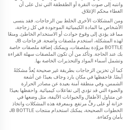
وانتبه إلى صوت النقرة أو الطقطقة التي تدل على أن
الغطاء محكم الإغلاق.
ومن المشكلات الأخرى الخلط بين الزجاجات. فقد ينسى
الأشخاص ما المادة الكيميائية الموجودة في كل زجاجة،
مما قد يؤدي إلى وقوع حوادث أو الاستخدام الخاطئ. ومنعًا
لهذه المشكلة، استخدم ملصقات واضحة. فزجاجات JB
BOTTLE مزوَّدة بملصقات، ويمكنك إضافة ملصقات خاصة
بك عند الحاجة. وتأكد من أن تكون الملصقات سهلة القراءة
وتشمل أسماء المواد والتحذيرات الخاصة بها.
كما أن تخزين الزجاجات بطريقة غير صحيحة يُعدُّ مشكلةً
أيضًا. فاحفظها في مكان بارد وجاف بعيدًا عن أشعة
الشمس، وفي منطقة آمنة بعيدة عن مصادر الحرارة
والضوء التي قد تؤدي إلى تفاعلات كيميائية. واحفظها بعيدًا
عن متناول الأطفال والحيوانات الأليفة، مثل وضعها في
خزانة أو على رفٍّ مرتفع. وبمعرفة هذه المشكلات واتخاذ
الخطوات الصحيحة، يمكنك استخدام منتجات JB BOTTLE
بأمان وكفاءة.