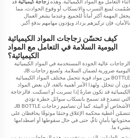
أثناء التعامل مع المواد الكيميائية. وهذه
زجاجة كيميائية
قد
صُمّمت لمنع التسرب والانسكاب أو وقوع الحوادث، مما
يجعل المهمة أكثر أماناً للجميع. وعندما يشعر العمال
بالأمان، فإن تركيزهم يزداد ويؤدون مهامهم بدقةٍ أكبر.
كيف تحسّن زجاجات المواد الكيميائية
اليومية السلامة في التعامل مع المواد
الكيميائية؟
الزجاجات عالية الجودة المستخدمة في المواد الكيميائية
اليومية ضرورية لضمان السلامة. وتُصنع زجاجات JB
BOTTLE من مواد قوية تتحمل مختلف المواد الكيميائية
دون أن تتحلل. ولهذا الأمر أهمية بالغة، لأن بعض المواد
الكيميائية قد تكون ضارةً إذا تسربت أو انسكبت. فالزجاجة
التي تتصدع قد تسمح بانسكاب سوائل خطرة تؤذي
الأشخاص أو البيئة. كما أن تصاميم زجاجات JB BOTTLE
تتضمّن أغطية محكمة الإغلاق وختمًا موثوقًا يحافظان على
محتوياتها بأمانٍ تامٍّ، حتى في حال سقوطها أو اصطدامها
بشيء ما.
يشعر العاملون الذين يستخدمون هذه الزجاجات بمزيدٍ من