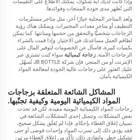
وإذا كانت لديك أية شكوك، يمكنك الاطلاع على التقييمات
التي تُظهر مدى جودة المنتجات وفوائدها.
وتُعد المتاجر المحلية خيارًا آخر، مثل متاجر مستلزمات
التنظيف أو متاجر معدات المختبرات. ويمكنك هناك رؤية
الزجاجات شخصيًّا والتحقق من حجمها ومتانتها. كما يمكن
لطاقم العمل مساعدتك في الاختيار. وإذا قمت بالشراء
بكميات كبيرة، فاسأل عن الخصومات لتوفير المال على
الزجاجات الآمنة.
زجاجة كيميائية
سواء كنت تشتري عبر
الإنترنت أو من المتجر، فإن شركة JB BOTTLE تُسهّل
عليك العثور على زجاجات عالية الجودة لمعالجة المواد
الكيميائية بأمان.
المشاكل الشائعة المتعلقة بزجاجات
المواد الكيميائية اليومية وكيفية تجنّبها.
زجاجات المواد الكيميائية اليومية مفيدة، لكن قد تحدث
بعض المشكلات. وتتمثل إحدى المشكلات الشائعة في
نسيان إغلاق الغطاء بإحكام. فإذا لم يُغلَق بشكل صحيح،
فقد يؤدي ذلك إلى تسرب المواد وإحداث فوضى أو حتى
تشكيل خطر. ولتفادي ذلك، تأكّد من إغلاق الغطاء مرتين