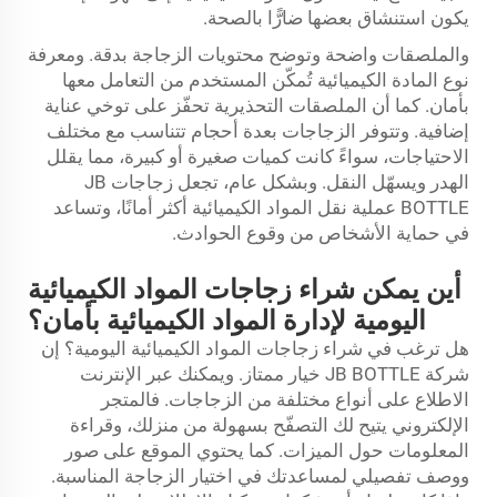
يكون استنشاق بعضها ضارًّا بالصحة.
والملصقات واضحة وتوضح محتويات الزجاجة بدقة. ومعرفة
نوع المادة الكيميائية تُمكّن المستخدم من التعامل معها
بأمان. كما أن الملصقات التحذيرية تحفّز على توخي عناية
إضافية. وتتوفر الزجاجات بعدة أحجام تتناسب مع مختلف
الاحتياجات، سواءً كانت كميات صغيرة أو كبيرة، مما يقلل
الهدر ويسهّل النقل. وبشكل عام، تجعل زجاجات JB
BOTTLE عملية نقل المواد الكيميائية أكثر أمانًا، وتساعد
في حماية الأشخاص من وقوع الحوادث.
أين يمكن شراء زجاجات المواد الكيميائية
اليومية لإدارة المواد الكيميائية بأمان؟
هل ترغب في شراء زجاجات المواد الكيميائية اليومية؟ إن
شركة JB BOTTLE خيار ممتاز. ويمكنك عبر الإنترنت
الاطلاع على أنواع مختلفة من الزجاجات. فالمتجر
الإلكتروني يتيح لك التصفّح بسهولة من منزلك، وقراءة
المعلومات حول الميزات. كما يحتوي الموقع على صور
ووصف تفصيلي لمساعدتك في اختيار الزجاجة المناسبة.