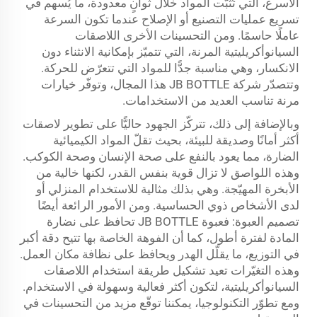
الأسرع، التي تُثبّت المواد خلال ثوانٍ معدودة، ما يُسهم في
تسريع عمليات التصنيع أو الإصلاح عندما تكون السرعة
عاملًا حاسمًا. ومن التحسينات الأخرى اللاصقات
السيانوأكريليتية المرنة، التي تتميّز بإمكانية الانثناء دون
الانكسار، وهي مناسبة جدًّا للمواد التي تتعرّض للحركة.
وتتصدّر شركة JB BOTTLE هذا المجال، وتوفّر خيارات
مرنة تناسب العديد من الاستخدامات.
وبالإضافة إلى ذلك، تتركّز الجهود حاليًّا على تطوير لاصقات
أكثر أمانًا وصديقة للبيئة، بحيث تقلّ المواد الكيميائية
الضارة، مما يعود بالنفع على صحة الإنسان وصحة الكوكب.
وهذه اللواصق لا تزال قوية بنفس القدر، لكنها خالية من
الأبخرة المهيّجة. وهي بذلك مثالية للاستخدام المنزلي أو
لدى الأشخاص ذوي الحساسية. ومن الأمور الرائعة أيضًا
تصميم العبوة: فعبوة JB BOTTLE تحافظ على نضارة
المادة لفترة أطول، كما أن الفوهة الخاصة بها تتيح دقة أكبر
في التوزيع، ما يقلّل الهدر ويحافظ على نظافة مكان العمل.
وهذه التغيّرات تعيد تشكيل طريقة استخدام اللاصقات
السيانوأكريليتية، لتكون أكثر فعالية وسهولة في الاستخدام.
ومع تطوّر التكنولوجيا، يمكننا توقّع مزيد من التحسينات في