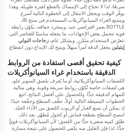
سريعًا، لذا لا تحتاج إلى الإمساك بالقطع لفترة طويلة. وهذا
يوفّر الوقت ويجعل الانتقال إلى الخطوة التالية أسرع.
ويتمتع الغراء السيانوأكريلات المستخدم في منتج JB
BOTTLE بعمر افتراضي جيد. وبمجرد جفافه، يكوّن رابطة
قوية تتحمل بعض الإجهادات، ما يجعله مناسبًا للعناصر التي
تتعرّض لاستخدام متكرر. وبشكل عام،
زجاجات البولي
إيثيلين
يجعل الدقة أمراً سهلاً، ويتيح لك الإبداع دون انقطاع.
كيفية تحقيق أقصى استفادة من الروابط
الدقيقة باستخدام غراء السيانوأكريلات
اللصقات السيانوأكريلاتية، أو ما يُعرف بلصق السوبر غلو،
هي لصقات خاصة تُكوّن روابط سريعة وقوية. وهي مثالية
للمهام الدقيقة جدًّا. وللحصول على أفضل النتائج، اتبع
الخطوات البسيطة التالية: أولاً، نظّف السطح وجفّفه جيدًا.
إذ يمكن أن تمنع الغبار أو الزيوت اللصق من الأداء الجيّد.
امسح السطح بقطعة قماش أو كحول مُطهّر. بعد ذلك،
طبّق كمية صغيرة جدًّا من اللصق؛ لأن السيانوأكريلات قويٌّ
جدًّا، لذا فإن القليل منه يكفي للحصول على نتيجة ممتازة.