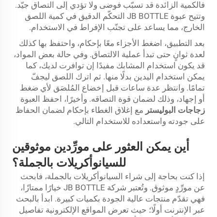
فالكمية الزائدة قد تسبّب فوضى ولا تؤدي إلى التصاق جيّد.
وتتيح عبوة JB BOTTLE التحكّم الدقيق في كمية اللصق
الخارج، مما يساعد على تجنّب الإفراط في الاستخدام.
بعد التطبيق، اضغط الأجزاء معًا بإحكام، واحتفظ بها كذلك
لعدة ثوانٍ حتى تبدأ عملية الالتصاق. وفي حالة بعض المواد،
قد يكون استخدام المشابك مفيدًا إن توافرت لديك، كما
يمكن استخدام اليدين بدلًا منها. ثم اترك اللصق ليجفّ
تمامًا. وانتظر عدة ساعات قبل إخضاع المُلصَق لأي ضغط
أو إجهاد، وذلك لضمان قوة التصاقه. وأخيرًا، احفظ العبوة
زجاجات البوليستر
مع إغلاق الغطاء بإحكام لضمان الحفاظ
على جودته واستعداده للاستخدام التالي.
أين يمكن العثور على مورِّدين موثوقين
للسيانوأكريلات بالجملة؟
إذا كنت بحاجة إلى شراء السيانوأكريلات بالجملة، فابحث
عن مورِّدٍ موثوق. وتُعتبر شركة JB BOTTLE خيارًا ممتازًا،
فهي تقدّم منتجات عالية الجودة بكميات كبيرة. ابدأ بالبحث
عبر الإنترنت أولًا؛ حيث تعرض المواقع الإلكترونية تفاصيل