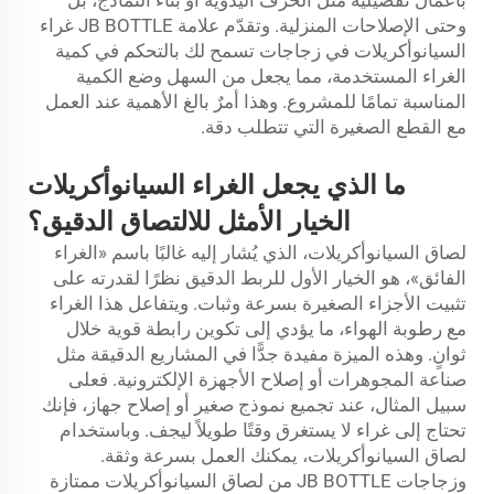
وحتى الإصلاحات المنزلية. وتقدّم علامة JB BOTTLE غراء
السيانوأكريلات في زجاجات تسمح لك بالتحكم في كمية
الغراء المستخدمة، مما يجعل من السهل وضع الكمية
المناسبة تمامًا للمشروع. وهذا أمرٌ بالغ الأهمية عند العمل
مع القطع الصغيرة التي تتطلب دقة.
ما الذي يجعل الغراء السيانوأكريلات
الخيار الأمثل للالتصاق الدقيق؟
لصاق السيانوأكريلات، الذي يُشار إليه غالبًا باسم «الغراء
الفائق»، هو الخيار الأول للربط الدقيق نظرًا لقدرته على
تثبيت الأجزاء الصغيرة بسرعة وثبات. ويتفاعل هذا الغراء
مع رطوبة الهواء، ما يؤدي إلى تكوين رابطة قوية خلال
ثوانٍ. وهذه الميزة مفيدة جدًّا في المشاريع الدقيقة مثل
صناعة المجوهرات أو إصلاح الأجهزة الإلكترونية. فعلى
سبيل المثال، عند تجميع نموذج صغير أو إصلاح جهاز، فإنك
تحتاج إلى غراء لا يستغرق وقتًا طويلاً ليجف. وباستخدام
لصاق السيانوأكريلات، يمكنك العمل بسرعة وثقة.
وزجاجات JB BOTTLE من لصاق السيانوأكريلات ممتازة