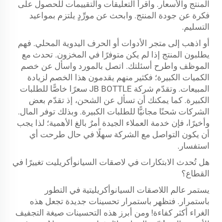
المنتج والأسعار. واقرأ التعليقات والتقييمات للحصول على
فكرة عن جودة المنتج. وابحث عن مورِّدٍ يلتزم بمواعيد
التسليم.
أو اذهب إلى متجر الأدوات أو الحرف اليدوية المحلي. فهم
يطلبون المنتج إذا لم يكن متوفرًا في المخزون. تحدث مع
الموظف واطرح أسئلتك. اتصل بالمورد واسأل عن خصم
الكميات الكبيرة؛ فكثير منهم يقدمون هذا الخصم لزيادة
المبيعات. وتقدّم شركة JB BOTTLE سعرًا خاصًّا للطلبات
الكبيرة. كما يمكنك أن تسأل عن الشحن، إذ تقدّم بعض
الشركات شحنًا مجانيًّا للطلبات الكبيرة. وبذلك توفر المال.
وأخيرًا، فإن خدمة العملاء الجيدة أمرٌ بالغ الأهمية؛ لذا يجب
أن يكون التواصل مع الشركة سهلًا في حال طرحت أي
استفسار.
هل تُحدث الابتكارات في لاصقات السيانوأكريليت تغييرًا في
القطاع؟
يستمر عالم اللاصقات السيانوأكريليتية في التطور
باستمرار. فتظهر باستمرار تحسينات جديدة تجعل هذه
الغراء أكثر كفاءة! ومن أبرز هذه التحسينات صيغة التجفيف