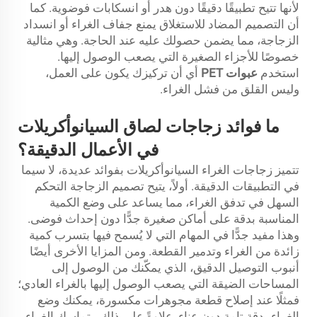
لأنها تتيح تطبيقًا دقيقًا دون هدر أو انسكابات فوضوية. كما
أن التصميم المضاد للاستغلاق يمنع جفاف الغراء أو انسداد
الزجاجة، مما يضمن حصولك عليه عند الحاجة. وهي مثالية
خصوصًا للأجزاء الصغيرة التي يصعب الوصول إليها.
استخدم
عبوات PET
أي أن تركيزك يكون على العمل،
وليس القلق من فشل الغراء.
ما فوائد زجاجات لصاق السيانوأكريلات
في الأعمال الدقيقة؟
تتميز زجاجات الغراء السيانوأكريلات بفوائد عديدة، لا سيما
في التطبيقات الدقيقة. أولاً، يتيح تصميم الزجاجة التحكم
السهل في تدفق الغراء، مما يساعد على وضع الكمية
المناسبة بدقة على أماكن صغيرة جدًّا دون إحداث فوضى.
وهذا مفيد جدًّا في المهام التي لا يُسمح فيها بتسرب كمية
زائدة من الغراء وتدمير القطعة. ومن المزايا الأخرى أيضًا
أنبوب التوصيل الدقيق، الذي يمكّنك من الوصول إلى
المساحات الضيقة التي يصعب الوصول إليها بالغراء العادي؛
فمثلًا عند إصلاح قطعة مجوهرات مكسورة، يمكنك وضع
الغراء بدقةٍ تامة دون عناء. علاوةً على ذلك، يتماسك الغراء