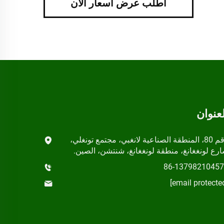
اطلب عرض أسعار الآن
لعنوان
رقم 80، المنطقة الصناعية لانغبي، مجتمع تونغلي،
رع لونغغانغ، منطقة لونغغانغ، شنتشن، الصين.