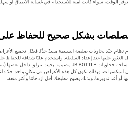
فر الوقت، سواء كانت آمنة للاستخدام في غسالة الأطباق أو سهلة ال
الصلصات بشكل صحيح للحفاظ على 
نظام جيّد لحاويات صلصة السلطة مفيدٌ جدًّا. فضّل تجميع الأغراض
عثور عليها عند إعداد السلطة. واستخدم علبًا شفافة للحفاظ على ال
كما يمكنك ترتيب الحاويات فوق بعضها للاستفادة من المساحة. فحاويات
ل المكسرات. وبذلك تكون كل هذه الأغراض في مكانٍ واحد، فلا د
 بها أو أعد تدويرها. وبذلك يصبح مطبخك أقل ازدحامًا وأكثر متعة.