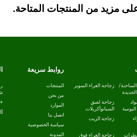
ى مزيد من المنتجات المتاحة.
روابط سريعة
ا
الساخنة/
زجاجة الغراء السوبر
المنتجات
الجديدة
شا
من نحن
واد
زجاجة لصق
+86-13798210457
الموارد
اليومية
السيانوأكريلات
[email protected]
اتصل بنا
ء
زجاجة الزيت
سياسة الخصوصية
المدونة
قطرات
زجاجة الغراء فوق