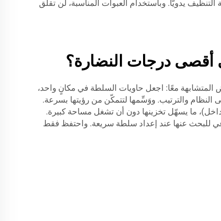
تنظيف يدويًّا. وباستخدام العبوات المناسبة، لن تقلق
أقصى درجات النضارة؟
 المتشابهة معًا: اجعل حاويات السلطة في مكانٍ واحد،
نظام والترتيب. ووَسِّمها لتتمكّن من رؤيتها بسرعة.
 JB BOTTLE مصممة بحيث تنزلق داخل بعضها (تتداخل)، ما يسهّل تخزينها دون أن تشغل مساحة كبيرة.
اعي للبحث عنها عند إعداد سلطة سريعة. واحتفظ فقط