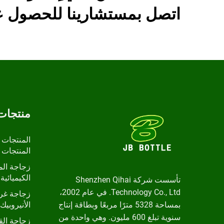
اتصل بمستشارينا للحصول عل
منتجات
المنتجات 
المنتجات 
زجاجة الم
الكيميائية 
تأسست شركة Shenzhen Qihai
Technology Co., Ltd. في عام 2002،
زجاجة غرا
بمساحة 5328 مترًا مربعًا وبطاقة إنتاج
الأنيروبيك
سنوية تبلغ 600 مليون. وهي واحدة من
زجاجة ال