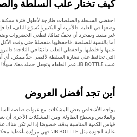
كيف تختار علب السلطة والص
وضعها في العلبة. فالأتربة أو البكتيريا تُسرّع التلف، ل
غير مفيد. وبمجرد أن تجفّ تمامًا، قطّعي الخضروات وضع
عليها واخلطيها. واحفظي العلب دائمًا في الثلاجة؛ فالب
التي تحافظ على نضارة السلطة لأقصى حدٍّ ممكن، أي أن 
علب JB BOTTLE عمر الطعام وتجعل حمله معك سهلًا!
أين تجد أفضل العروض
يواجه الأشخاص بعض المشكلات مع عبوات صلصة السلطة. 
والملابس وسطح الطاولة. ومن المشكلات الأخرى أن بعض ا
قياس الكمية المناسبة بدقة، خصوصًا إذا لم تكن هناك ع
عالية الجودة مثل JB BOTTLE: 