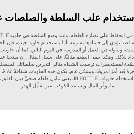
استخدام علب السلطة والصلصات عا
لسلطة يؤدي إلى فسادها بسرعة. أما باستخدام حاوية جيدة، فإن الخ
السابقة وتناوله في العمل أو المدرسة في اليوم التالي. كما أن حاوي
د للأكل. وهكذا يبقى الطعم مثاليًّا. على سبيل المثال، إن منتجنا
عبو
مثالي لتخزين صلصاتك المفضلة
زةً يُعد أمرًا مريحًا. وبشكل عام، تكون هذه الحاويات شفافةً عادة
الغطاء. وبالتالي يمكنك التحقق من نضارتها بسهولة. واستخدام حاويات 
ما يوفِّر المال ويساعد الكوكب عبر تقليل الهدر.