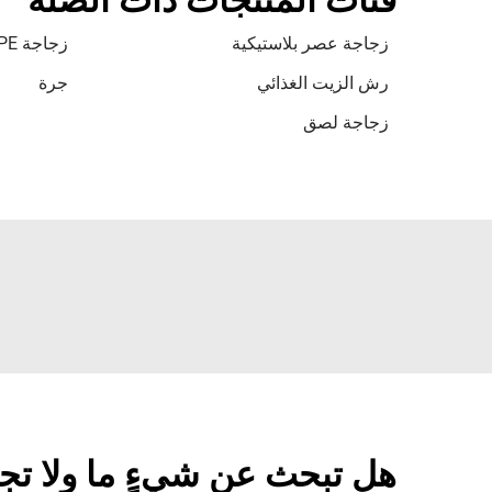
فئات المنتجات ذات الصلة
زجاجة عصر بلاستيكية
زجاجة HDPE بيضاء
رش الزيت الغذائي
جرة
زجاجة لصق
هل تبحث عن شيءٍ ما ولا تج