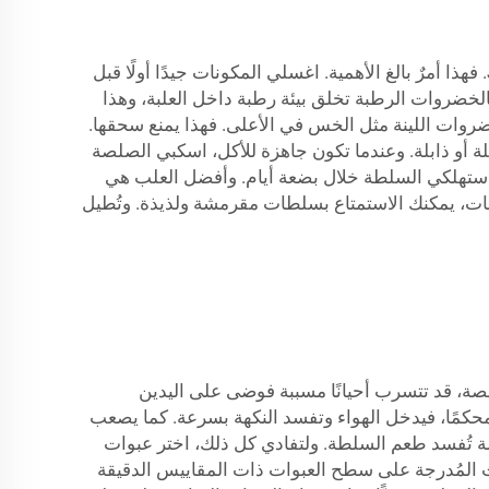
احفظي السلطة والصلصات طازجة لأطول فترة ممكنة، واحرصي على تخزينها بشكل صحيح مباشرةً في علب JB BOTTLE. فهذا أمرٌ بالغ الأهمية. اغسلي المكونات جيدًا أولًا قبل
 فالخضروات الرطبة تخلق بيئة رطبة داخل العلبة، وهذا
ضروات اللينة مثل الخس في الأعلى. فهذا يمنع سحقها.
 علبة JB BOTTLE صغيرة. وهكذا لا تصبح السلطة مبللة أو ذابلة. وعندما تكون جاهزة للأكل، اسكبي الصلصة
 واستهلكي السلطة خلال بضعة أيام. وأفضل العلب هي
يمات، يمكنك الاستمتاع بسلطات مقرمشة ولذيذة. وتُطيل
ة، قد تتسرب أحيانًا مسببة فوضى على اليدين
محكمًا، فيدخل الهواء وتفسد النكهة بسرعة. كما يصعب
صة تُفسد طعم السلطة. ولتفادي كل ذلك، اختر عبوات
عد العلامات المُدرجة على سطح العبوات ذات المقاييس الدقيقة