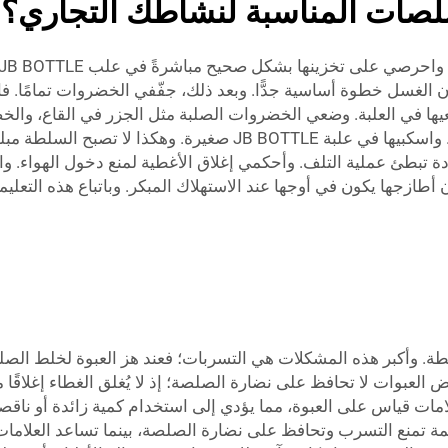
لصات المناسبة لنشاطك التجاري؟
ذا فإن الغسل خطوة أساسية جدًّا. وبعد ذلك، جفّفي الخضروات تمامًا.
يها في العلبة. وضعي الخضروات الصلبة مثل الجزر في القاع، والخ
أما بالنسبة للصلصة، فاحفظيها منفصلةً حتى وقت الأكل. واسكبيها في
رودة تبطئ عملية التلف. وأحكمي إغلاق الأغطية لمنع دخول الهواء.
أطازجها يكون في أوجها عند الاستهلاك المبكر. وباتباع هذه التعل
وأكبر هذه المشكلات هي التسربات؛ فعند هز العبوة لخلط الصلص
لعبوات لا تحافظ على نضارة الصلصة؛ إذ لا يُغلق الغطاء إغلاقًا 
لامات قياس على العبوة، مما يؤدي إلى استخدام كمية زائدة أو ناق
فهي مزوَّدة بأغطية محكمة تمنع التسرب وتحافظ على نضارة الصلصة، بينما تسا