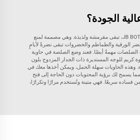
لية الجودة؟
الحاويات الخاصة للسلطات والصلصات تساعد حقًا في الحفاظ على نضارة الطعام. وعند وضع السلطة في حاوية JB BOTTLE، تبقى مقرمشة ولذيذة. وهي مصممة لمنع
ضر الورقية والطماطم والخضروات تبقى نضرةً لأيامٍ
ات الصلصات مهمةٌ أيضًا. فعند وضع الصلصة في حاوية
ة كريم للوجه المستديرة ذات الجدار المزدوج بلون
. وهذه الحاويات سهلة الحمل، ويمكن أخذها معك في
ً، مما يسمح لك برؤية المحتويات دون الحاجة إلى فتح
JB BOTTLE يعني تناول طعامٍ صحيٍّ دون القلق من فساده سريعًا. فهي متينة وتُستخدم مرارًا وتكرارًا،