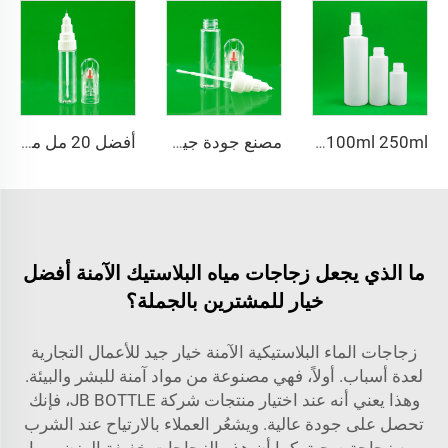
HDPE 60ml 100ml 250ml عبوة بلاستيكية فارغة مربعة لـ شامبو عصير مستحضر مع مضخة فوهة رش
مصنع جودة جيدة 20 مل شفافة لمس حتى قلم الطلاء للسيارات
أفضل 20 مل من البلاستيك الشفاف لتحسين القلم لصيانة السيارة
ما الذي يجعل زجاجات مياه البلاستيك الآمنة أفضل
خيار للمشترين بالجملة؟
زجاجات الماء البلاستيكية الآمنة خيار جيد للأعمال التجارية
لعدة أسباب. أولاً، فهي مصنوعة من مواد آمنة للبشر والبيئة.
وهذا يعني أنه عند اختيار منتجات شركة JB BOTTLE، فإنك
تحصل على جودة عالية. ويشعُر العملاء بالارتياح عند الشرب
من زجاجة صحية. كما أن هذه الزجاجات خفيفة الوزن، مما