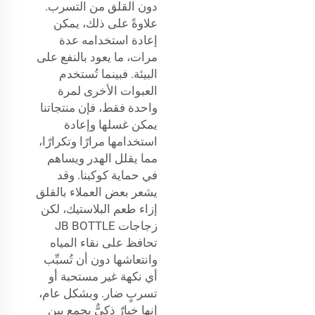
دون القلق من التسرب.
علاوةً على ذلك، يمكن
إعادة استخدامه عدة
مرات، ما يعود بالنفع على
البيئة. فبينما تُستخدم
العبوات الأخرى لمرة
واحدة فقط، فإن منتجاتنا
يمكن غسلها وإعادة
استخدامها مرارًا وتكرارًا،
مما يقلل الهدر ويساهم
في حماية كوكبنا. وقد
يشعر بعض العملاء بالقلق
إزاء طعم البلاستيك، لكن
زجاجات JB BOTTLE
تحافظ على نقاء المياه
وانتعاشها دون أن تُسبِّب
أي نكهة غير مستحبة أو
تسربٍ ضار. وبشكل عام،
إنها خيارٌ ذكيٌّ يجمع بين