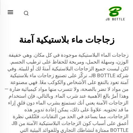
زجاجات ماء بلاستيكية آمنة
زجاجات الماء البلاستيكية موجودة في كل مكان. وهي خفيفة
الوزن، وسهلة الحمل، ومريحة للحفاظ على ترطيب الجسم.
لكن ليست جميع الزجاجات البلاستيكية آمنةً لك أو للبيئة. وفي
شركة JB BOTTLE، نركّز على تصنيع زجاجات ماء بلاستيكية
آمنة تعود بالنفع على الأشخاص والكوكب معًا. فهي مصنوعة
من مواد لا تضر بالصحة، ولا تتسرب منها مواد كيميائية ضارة —
وهذا أمرٌ بالغ الأهمية عند شرب الماء. وبالتالي، فإن استخدام
الزجاجات الآمنة يعني أنك تستمتع بشرب الماء دون قلقٍ إزاء
ما قد تحتويه. علاوةً على ذلك، يمكن إعادة تدوير هذه
الزجاجات، مما يساعد في الحد من النفايات. فلنُلقي نظرة
أعمق على أسباب كون الزجاجات البلاستيكية الآمنة من JB
BOTTLE ممتازة لنشاطك التجاري وللفوائد البيئية التي