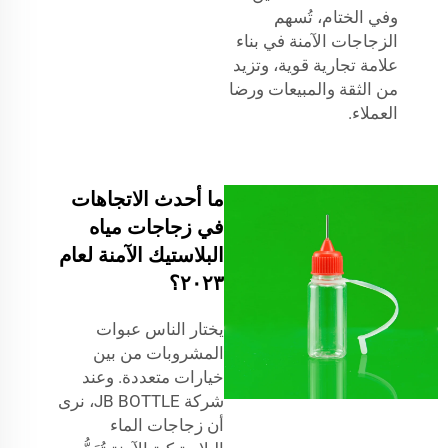
وفي الختام، تُسهم
الزجاجات الآمنة في بناء
علامة تجارية قوية، وتزيد
من الثقة والمبيعات ورضا
العملاء.
ما أحدث الاتجاهات
في زجاجات مياه
البلاستيك الآمنة لعام
٢٠٢٣؟
يختار الناس عبوات
المشروبات من بين
خيارات متعددة. وعند
شركة JB BOTTLE، نرى
أن زجاجات الماء