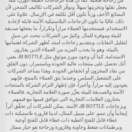
يجعل نقلها وتخزينها سهلاً. وتوفّر الشركات تكاليف الشحن لأن
البضائع الأخف وزناً تكون أقل تكلفة في الإرسال. علاوةً على
ذلك، غالبًا ما تكون الزجاجات البلاستيكية الآمنة قابلة لإعادة
الاستخدام. فيستخدمها العملاء مراراً وتكراراً، ما يجعلها صديقة
للبيئة وموفرة للمال. وكثيرٌ من الشركات تبحث عن سبلٍ
لتقليل النفايات. وبتقديم زجاجات آمنة، تُظهر الشركة اهتمامها
بالبيئة، وهو ما يجذب المزيد من العملاء الذين يقدّرون
الاستدامة. كما أن وجود موردٍ موثوقٍ مثل JB BOTTLE يعني
أنك تحصل على منتجات عالية الجودة وباستمرار، دون القلق
من نفاد المخزون أو انخفاض الجودة. وهذا يساعد الشركات
على التشغيل السلس. وعندما يثق العملاء بالمنتج، فإنهم
يعودون إليه مراراً. وأخيراً، فإن إظهار التزام الشركة بالمنتجات
الآمنة والصديقة للبيئة يعزِّز صورة العلامة التجارية. فالعملاء
يختارون العلامات التجارية التي تتوافق قيمها مع قيمهم.
وبزجاجات JB BOTTLE الآمنة، يمكن للشركات أن تحقِّق أثراً
إيجابياً وأن تنمو. على سبيل المثال، لدينا
قارورة بلاستيكية ذات
غطاء قابل للفتح أغطية ذات غطاء قابل للفتح أوعية
وبرطمانات ضغط وحاوية وقارورة وزجاجة
هو خيار ممتاز