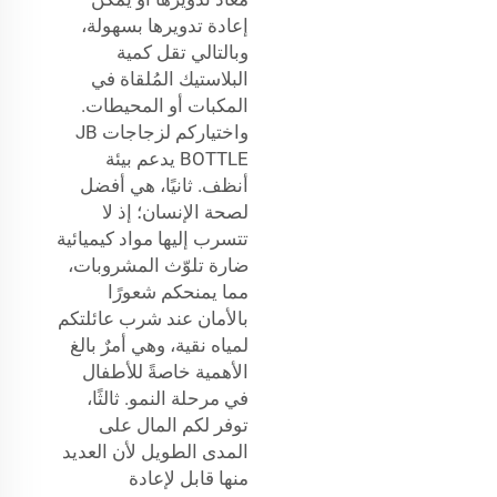
إعادة تدويرها بسهولة،
وبالتالي تقل كمية
البلاستيك المُلقاة في
المكبات أو المحيطات.
واختياركم لزجاجات JB
BOTTLE يدعم بيئة
أنظف. ثانيًا، هي أفضل
لصحة الإنسان؛ إذ لا
تتسرب إليها مواد كيميائية
ضارة تلوّث المشروبات،
مما يمنحكم شعورًا
بالأمان عند شرب عائلتكم
لمياه نقية، وهي أمرٌ بالغ
الأهمية خاصةً للأطفال
في مرحلة النمو. ثالثًا،
توفر لكم المال على
المدى الطويل لأن العديد
منها قابل لإعادة