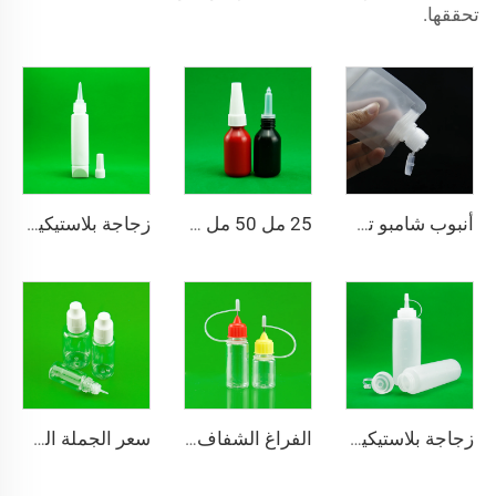
تحققها.
أنبوب شامبو تجميلي قابل لإعادة التعبئة بسعة 30 مل مخصص، كريم وجه بي بي كريم، مرطب للعناية بالبشرة، عينة تعبئة كيس بفوهة ضغط
25 مل 50 مل 250 مل HDPE بلاستيكية مسطحة زجاجة الغراء الالتهاب الحيوي مع غطاء مسدس نوع المنتج الزجاجات البلاستيكية
زجاجة بلاستيكية للضغط سعة 50 مل 250 مل من مادة البولي إيثيلين تيرفثالات، غراء فائق القوة لتغليف طلاء الأظافر والكريم، لمسة ناعمة مع غطاء محكم الغلق
زجاجة بلاستيكية قابلة للضغط من الدرجة الغذائية لصلصة الكاتشب مع غطاء قابل للطي رأسًا على عقب
الفراغ الشفاف PE واضح البلاستيك ضغط إبرة رأس قطرة زجاجة سعة مع ختم وطباعة الشعار معبأة في صندوق
سعر الجملة المهنية المصنع 10ml 20ml البلاستيكي بطاقة قطرة البلاستيكية بي تي ضغط زجاجة مع مواصفات مختلفة