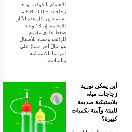
الاهتمام بالكوكب. ومع
زجاجات JB BOTTLE،
تستمتعون بكل هذه الآثار
الإيجابية. إن
13 وعاء
ضغط علوي مقاوم
للرائحة ومضاد للأطفال
هو مثالٌ آخر ممتازٌ على
التزامنا بالاستدامة
والسلامة.
أين يمكن توريد
زجاجات مياه
بلاستيكية صديقة
للبيئة وآمنة بكميات
كبيرة؟