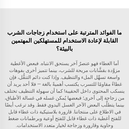
ما الفوائد المترتبة على استخدام زجاجات الشرب
القابلة لإعادة الاستخدام للمستهلكين المهتمين
بالبيئة؟
أما الغطاء فهو عنصرٌ آخر يستحق الانتباه. فبعض الأغطية
مزوَّدة بقشَّابات مريحة للشرب، بينما تتميز أخرى بفوهات
واسعة تسهِّل الملء والتنظيف. وإذا كنت دائم التنقُّل، فإن
غطاءً مقاومًا للتسرب يكتسب أهميةً بالغة — فلا أحد يريد أن
ينسكب المحتوى داخل الحقيبة! كما أن سهولة التنظيف تختلف
من زجاجة إلى أخرى؛ فبعضها يُمكن غسله في غسالة الأطباق،
بينما يتطلَّب البعض الآخر الغسل اليدوي فقط. وقد ترغب أيضًا
في الاطلاع على منتجاتنا.
قارورة بلاستيكية ذات غطاء قابل
للفتح أغطية ذات غطاء قابل للفتح أوعية وبرطمانات ضغط
وحاوية وقارورة وزجاجة
لخيار متعدد الاستخدامات.