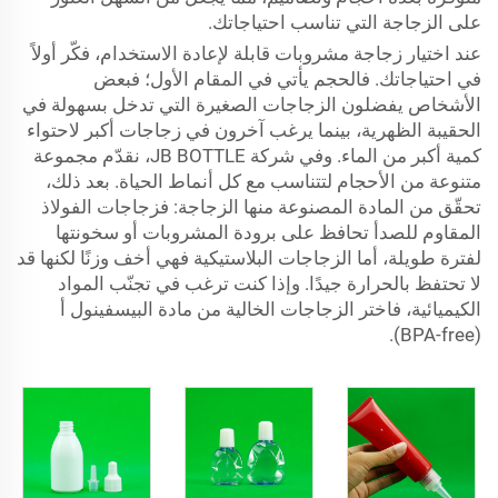
على الزجاجة التي تناسب احتياجاتك.
عند اختيار زجاجة مشروبات قابلة لإعادة الاستخدام، فكّر أولاً
في احتياجاتك. فالحجم يأتي في المقام الأول؛ فبعض
الأشخاص يفضلون الزجاجات الصغيرة التي تدخل بسهولة في
الحقيبة الظهرية، بينما يرغب آخرون في زجاجات أكبر لاحتواء
كمية أكبر من الماء. وفي شركة JB BOTTLE، نقدّم مجموعة
متنوعة من الأحجام لتتناسب مع كل أنماط الحياة. بعد ذلك،
تحقّق من المادة المصنوعة منها الزجاجة: فزجاجات الفولاذ
المقاوم للصدأ تحافظ على برودة المشروبات أو سخونتها
لفترة طويلة، أما الزجاجات البلاستيكية فهي أخف وزنًا لكنها قد
لا تحتفظ بالحرارة جيدًا. وإذا كنت ترغب في تجنّب المواد
الكيميائية، فاختر الزجاجات الخالية من مادة البيسفينول أ
(BPA-free).