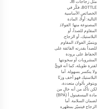
مثل زجاجات JB
BOTTLE، فكّر في
الخصائص الأساسية
التالية: أولًا، المادة
المصنوعة منها: الفولاذ
المقاوم للصدأ، أو
البلاستيك، أو الزجاج.
ويتميّز الفولاذ المقاوم
للصدأ بقدرته الفائقة على
الحفاظ على برودة
المشروبات أو سخونتها
لفترة طويلة، كما أنه قويٌّ
ولا ينكسر بسهولة. أما
البلاستيك فهو أخف وزنًا
ويتوفر بألوان متعددة،
لكن تأكّد من أنه خالٍ من
مادة البيسفينول أ (BPA)
لضمان السلامة. أما
الزجاج فيتميّز بمظهره