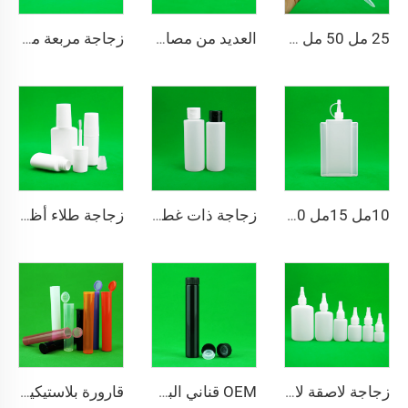
25 مل 50 مل 250 مل HDPE بلاستيكي مسطح زجاجة لاصقة انابيروبية
العديد من مصانع الأسهم بيع قطرات العين زجاجة PE زجاجة بلاستيكية فارغة الزيت الأساسي زجاجة قطرات بلاستيكية
زجاجة مربعة مسطحة من البولي إيثيلين عالية الكثافة مخصصة بسعة 15 مل للبيع بالجملة مع غطاء لولبي، مستحضرات تجميل، شامبو، خيارات مضخة متنوعة متاحة
10مل 15مل 20مل 30مل 50مل 3مل 3.5مل 5مل 6مل زجاجة زيت بلاستيكية
زجاجة ذات غطاء لولبي بطباعة الشاشة بحجم 30 مل و60 مل و100 مل و120 مل و250 مل و500 مل
زجاجة طلاء أظافر غير لامعة بيضاء مع فرشاة 15 مل قطارة مجانية من مادة البولي إيثيلين منخفض الكثافة زجاجة بنزين بلاستيكية كيميائية من مادة البولي إيثيلين عالي الكثافة مع فوهة صناعة التجميل
زجاجة لاصقة لاهوائية من البولي إيثيلين سعة 20 مل، زجاجة أنبوب غراء الأشعة فوق البنفسجية من البلاستيك الأحمر
OEM قناني البوب توب عبارة عن علب زجاجات مضادة للرائحة PP بلاستيك 6Dram Squeeze Pill Pop Top Bottle
قارورة بلاستيكية ذات غطاء قابل للفتح أغطية ذات غطاء قابل للفتح أوعية وبرطمانات ضغط وحاوية وقارورة وزجاجة