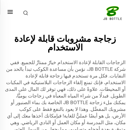
زجاجة مشروبات قابلة لإعادة
الاستخدام
الزجاجات القابلة لإعادة الاستخدام خيارٌ ممتازٌ للجميع. ففي
شركة JB BOTTLE، نؤمن بأن مساعدة الكوكب تبدأ بالحد من
النفايات. فكل مرة تستخدم فيها زجاجة قابلة لإعادة
الاستخدام، فإنك تمنع إلقاء الزجاجات البلاستيكية في المكبات
أو المحيطات. علاوةً على ذلك، فهي توفر لك المال على المدى
الطويل. فبدلًا من شراء المياه المعبأة في زجاجات يوميًّا،
يمكنك ملء زجاجة JB BOTTLE الخاصة بك بماء الصنبور أو
مشروبك المفضَّل. وهذا لا يعود بالنفع فقط على كوكب
الأرض، بل هو أيضًا عمليٌّ للغاية! فبإمكانك أخذها معك إلى أي
مكان، مثل المدرسة أو مكان العمل أو النادي الرياضي. وهي
متوفرة بعدة أحجام وتصاميم، مما يجعل من السهل العثور