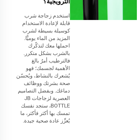
الترويجية؟
استخدم زجاجة شرب
قابلة لإعادة الاستخدام
كوسيلة بسيطة لشرب
المزيد من الماء يوميًّا.
احملها معك لتذكّرك
بالشرب بشكل متكرر.
فالترطيب أمرٌ بالغ
الأهمية لجسمك؛ فهو
يُشعرك بالنشاط، ويُحسّن
صحة بشرتك ووظائف
دماغك. وبفضل التصاميم
العصرية لزجاجات JB
BOTTLE، ستجد نفسك
تمسك بها أكثر فأكثر، ما
يُعزِّز عادة صحية جيدة.