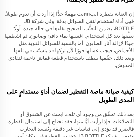
إن العناية بقطرة البипيت مهمةٌ جدًّا إذا أردت أن تدوم طويلاً.
فهي أداة تُستخدَم لنقل السوائل بدقة. وفي شركة JB
BOTTLE، يضمن التعتُّب الصحيح بقاءها في حالة جيدة. أولًا:
نظِّفها بعد كل استخدام. اغسلها بماء دافئ وصابون. ثم اشطفها
جيدًا لإزالة آثار الصابون. أما بالنسبة للسوائل القوية مثل
الأحماض، فيجب غسلها فورًا لأن تركها قد يتسبّب في تلفها.
وبعد ذلك، جفّفها بلطف باستخدام قطعة قماش ناعمة لتفادي
الخدوش.
كيفية صيانة ماصة التقطير لضمان أداءٍ مستدامٍ على
المدى الطويل
بعد ذلك، تحقَّق من وجود أي تلف. ابحث عن الشقوق أو
التصدّعات. فإذا رأيت أيًّا منها، فقد تحتاج إلى استبدال القطرة.
فالضرر قد يؤدي إلى قياسات غير دقيقة ويُفسد التجارب.
وتوصي شركة JB BOTTLE بتخزين القطرة في مكان آمن،