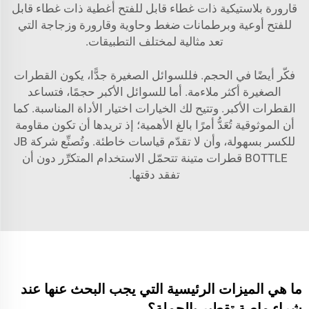
قارورة بلاستيكية ذات غطاء قابل للفتح أغطية ذات غطاء قابل
للفتح أوعية وبرطمانات ضغط وحاوية وقارورة وزجاجة
التي
تعد مثالية لمختلف التطبيقات.
فكّر أيضًا في الحجم. فللسوائل الصغيرة جدًّا، يكون القطرات
الصغيرة أكثر ملاءمة. أما للسوائل الأكبر حجمًا، فتساعد
القطرات الأكبر. وتتيح لك الخيارات اختيار الأداة المناسبة. كما
أن الموثوقية تُعَدُّ أمرًا بالغ الأهمية؛ إذ تريدها أن تكون مقاومة
للكسر بسهولة، وأن لا تقدّم قياسات خاطئة. وتُصنِّع شركة JB
BOTTLE قطرات متينة تتحمّل الاستخدام المتكرِّر دون أن
تفقد دقتها.
ما هي الميزات الرئيسية التي يجب البحث عنها عند
شراء ماصة تقطير بالجملة؟