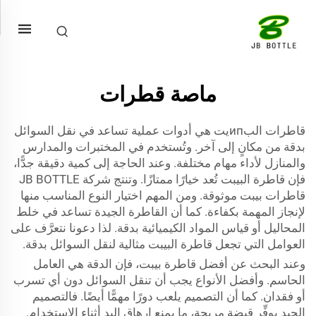
ماصة قطرات
قاطرات البипيت هي أدوات عملية تساعد في نقل السوائل
بدقة من مكانٍ إلى آخر. وتُستخدم في المختبرات والمدارس
والمنازل لأداء مهام مختلفة. وعند الحاجة إلى كمية دقيقة جدًّا،
فإن قاطرة البيبت تُعد خيارًا ممتازًا. وتنتج شركة JB BOTTLE
قاطرات بيبت موثوقة. ومن المهم اختيار النوع المناسب منها
لإنجاز المهمة بكفاءة. كما أن القاطرة الجيدة تساعد في خلط
المحاليل أو قياس المواد الكيميائية بدقة. لذا دعونا نتعرَّف على
العوامل التي تجعل قاطرة البيبت مثالية لنقل السوائل بدقة.
وعند البحث عن أفضل قاطرة بيبت، فإن الدقة هي العامل
الحاسم. وأفضل الأنواع يجب أن تنقل السوائل دون أي تسرب
أو فقدان. كما أن التصميم يلعب دورًا مهمًّا أيضًا. فالتصميم
الجيد يوفِّر قبضة مريحة، ما يمنع إرهاق اليد أثناء الاستخدام.