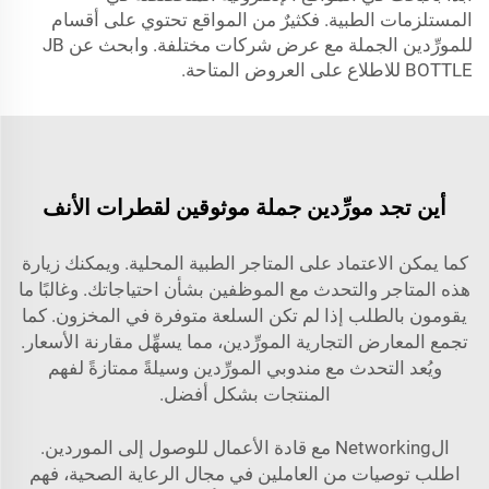
المستلزمات الطبية. فكثيرٌ من المواقع تحتوي على أقسام
للمورِّدين الجملة مع عرض شركات مختلفة. وابحث عن JB
BOTTLE للاطلاع على العروض المتاحة.
أين تجد مورِّدين جملة موثوقين لقطرات الأنف
كما يمكن الاعتماد على المتاجر الطبية المحلية. ويمكنك زيارة
هذه المتاجر والتحدث مع الموظفين بشأن احتياجاتك. وغالبًا ما
يقومون بالطلب إذا لم تكن السلعة متوفرة في المخزون. كما
تجمع المعارض التجارية المورِّدين، مما يسهِّل مقارنة الأسعار.
ويُعد التحدث مع مندوبي المورِّدين وسيلةً ممتازةً لفهم
المنتجات بشكل أفضل.
الNetworking مع قادة الأعمال للوصول إلى الموردين.
اطلب توصيات من العاملين في مجال الرعاية الصحية، فهم