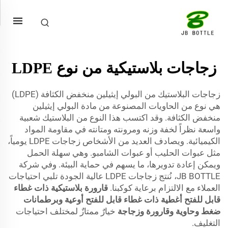
زجاجات بلاستيكية من نوع LDPE
زجاجات البلاستيك من البولي إيثيلين منخفض الكثافة (LDPE)
هي نوع من الحاويات المصنوعة من مادة البولي إيثيلين
منخفض الكثافة. وقد اكتسب هذا النوع من البلاستيك شعبية
واسعة نظراً لخفة وزنه ومرونته ومتانته في مقاومة المواد
الكيميائية. ويصادف العديد من الأشخاص زجاجات LDPE يومياً،
مثل عبوات الحليب أو عبوات الشامبو. وهي سهلة الحمل
ويمكن إعادة تدويرها، ما يسهم في حماية البيئة. وفي شركة
JB BOTTLE، نُنتج زجاجات LDPE عالية الجودة تلبي احتياجات
العملاء مع الالتزام برعاية كوكبنا.
قارورة بلاستيكية ذات غطاء
قابل للفتح أغطية ذات غطاء قابل للفتح أوعية وبرطمانات
ضغط وحاوية وقارورة وزجاجة
خيارٌ ممتازٌ لمختلف احتياجات
التغليف.