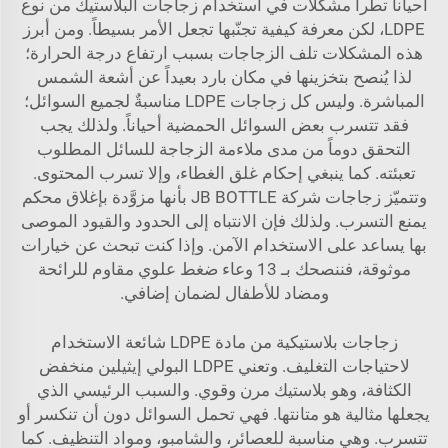
أحياناً تطرأ مشكلات في استخدام زجاجات البلاستيك من نوع
LDPE، لكن معرفة كيفية تجنّبها تجعل الأمر بسيطاً. ومن أبرز
هذه المشكلات تلف الزجاجات بسبب ارتفاع درجة الحرارة؛
لذا يُنصح بتخزينها في مكان بارد بعيداً عن أشعة الشمس
المباشرة. وليس كل زجاجات LDPE مناسبةٌ لجميع السوائل؛
فقد تتسرب بعض السوائل الحمضية أحياناً. ولذلك يجب
التحقق دوماً من مدى ملاءمة الزجاجة للسائل المطلوب
تعبئته. كما ينبغي إحكام غلق الغطاء، وإلا تسرب المحتوى.
وتتميّز زجاجات شركة JB BOTTLE بأنها مزوَّدة بإغلاق محكم
يمنع التسرب. ولذلك فإن الانتباه إلى الحدود والقيود الموصى
بها يساعد على الاستخدام الآمن. وإذا كنت تبحث عن خيارات
موثوقة، فننصحك بـ
13 وعاء ضغط علوي مقاوم للرائحة
ومضاد للأطفال
لضمان إضافي.
زجاجات بلاستيكية من مادة LDPE شائعة الاستخدام
لاحتياجات التغليف. وتعني LDPE البولي إيثيلين منخفض
الكثافة، وهو بلاستيك مرن وقوي. والسبب الرئيسي الذي
يجعلها مثالية هو متانتها. فهي تحمل السوائل دون أن تنكسر أو
تتسرب. وهي مناسبة للعصائر، والشامبو، ومواد التنظيف. كما