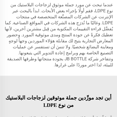
عندما تبحث عن مورد جملة موثوق لزجاجات البلاستيك من
نوع LDPE، فقم أولًا بإجراء بعض الأبحاث. ابدأ بالبحث عبر
الإنترنت عن الشركات المصنِّعة المتخصصة في منتجات
LDPE. وغالبًا ما تُدرَج هذه الشركات في المواقع الصناعية. كما
يُفضَّل قراءة التقييمات المكتوبة من قِبل مشترين آخرين، لأنها
تعطيك فكرةً عن جودة المنتج ومدى موثوقية المورد. وحضور
المعارض التجارية يتيح لك مقابلة هؤلاء الموردين وجهاً لوجهٍ
ومعاينة البضائع شخصيًا. ولا تنسَ أن تستفسر عن عمليات
التصنيع الخاصة بهم وبرامج إعادة التدوير التي يتبعونها.
وتتفاخر شركة JB BOTTLE بجودة منتجاتها وطرقها الصديقة
للبيئة، لذا اختر موردًا على غرارها.
أين تجد مورِّدين جملة موثوقين لزجاجات البلاستيك
من نوع LDPE