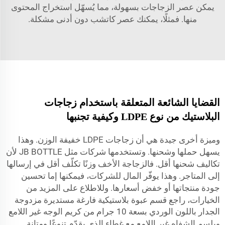
يمكن عصر الزجاجات بسهولة، مما يُسهّل استخراج المحتوى
منها. فمثلًا، يمكنك عصر كاتشب دون أدنى مشكلة.
القضايا الشائعة المتعلقة باستخدام زجاجات
البلاستيك من نوع LDPE وكيفية تجنبها
وميزة أخرى جيدة هي أن زجاجات LDPE خفيفة الوزن. وهذا
يسهل حملها وشحنها. وتستخدمها شركات مثل JB BOTTLE لأن
تكاليف شحنها أقل. فالزجاجة الأخف وزنًا تكلّف أقل في إرسالها
إلى المتاجر. وهذا يوفّر المال للشركات، فيمكنها إما تحسين
جودة منتجاتها أو خفض أسعارها. وللاطلاع على المزيد من
الخيارات، راجع قسم
عبوة بلاستيكية فارغة مستديرة مزدوجة
الجدار باللون الوردي بسعة 10 جرام من كريم الوجه غير اللامع
وبلسم الشفاه غير اللامع مع غطاء
الذي يقدّم تنوعًا ومتانة.