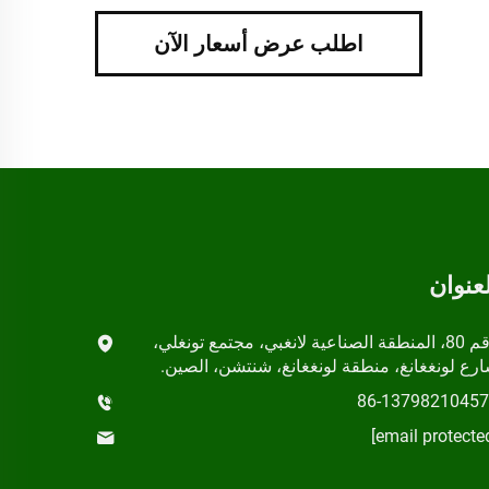
اطلب عرض أسعار الآن
لعنوان
رقم 80، المنطقة الصناعية لانغبي، مجتمع تونغلي،
رع لونغغانغ، منطقة لونغغانغ، شنتشن، الصين.