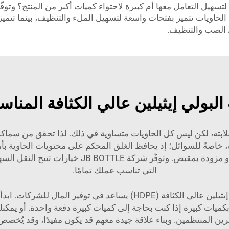
 الحاويات تتميز بفتحات واسعة لتسهيل الملء والتنظيف، بينما تتمي
ل الصب والتنظيف.
 البولي إيثيلين عالي الكثافة المنا
انة الحاويات. فالـ HDPE معروفٌ بصلابته، لكن ليس كل الحاويات متساوية في ذلك. لذا 
طية، خاصةً للسوائل؛ إذ يحافظ الغلق المحكم على محتويات الحاوية 
التي تناسب عملك تمامًا.
البحث عن أفضل عروض الجملة على حاويات البولي إيثيلين عالي الكثافة (E
ميات كبيرة إذا كنت بحاجة إلى كميات كبيرة دفعة واحدة. أو يمكنك
 المنتظمين. وبناء علاقة جيدة معهم قد يكون مفيدًا، وقد يُخ