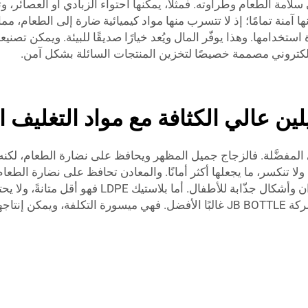
 سلامة الطعام وطراوته. فمثلًا، يمكنها احتواء الزبادي أو العصائر
رض. كما أنها آمنة تمامًا؛ إذ لا تتسرب منها مواد كيميائية ضارة إلى الطعا
ستخدامها. وهذا يوفّر المال ويُعد خيارًا صديقًا للبيئة. ويمكن تصن
لكتروني
مصممة خصيصًا لتخزين المنتجات السائلة بشكل آمن.
لين عالي الكثافة مع مواد التغليف 
عرف لماذا هي المفضَّلة. فالزجاج جميل المظهر ويحافظ على نضارة الطعام
JB BOT فهي خفيفة الوزن ولا تنكسر، ما يجعلها أكثر أمانًا. والمعادن تحافظ على نض
عبوات HDPE. علاوةً على ذلك، تتوفر عبوات HDPE بألو
حيث السلامة والمتانة والتكلفة، تُعد عبوات HDPE من شركة JB BOTTLE غالبًا الأفضل