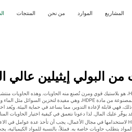
المشاريع
الموارد
من نحن
المنتجات
ال
من البولي إيثيلين عالي ال
بولي إيثيلين عالي الكثافة، أو ما يُعرف اختصارًا بـ HDPE، هو بلاستيك قوي ومرن تُصنع منه الحا
والشركات. وتُنتج شركة JB BOTTLE بعض الحاويات المصنوعة من مادة HDPE، و
فهي قابلة لإعادة التدوير، مما يساعد في حماية البيئة. ويُعد اختيار 
ك المال. لذا دعونا نتعمق في كيفية اختيار الحاويات المناسبة المصنوعة من ما
عند اختيار الحاويات المناسبة المصنوعة من مادة HDPE لاستخدامها في مجال الأعمال، يجب أن تأخ
واد يتطلب حاويات خاصة به. فمثلاً، بالنسبة للمواد الكيميائية، يجب