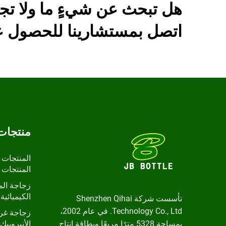
هل تبحث عن شيءٍ ما ولا تج
اتصل بمستشارينا للحصول عل
منتجات
المنتجات 
المنتجات 
زجاجة الم
الكيميائية 
تأسست شركة Shenzhen Qihai
Technology Co., Ltd. في عام 2002،
زجاجة غرا
بمساحة 5328 مترًا مربعًا وبطاقة إنتاج
الأنيروبيك