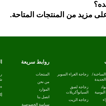
ده؟
ى مزيد من المنتجات المتاحة.
روابط سريعة
ا
الساخنة/
زجاجة الغراء السوبر
المنتجات
الجديدة
شا
من نحن
واد
زجاجة لصق
+86-13798210457
الموارد
اليومية
السيانوأكريلات
[email protected]
اتصل بنا
ء
زجاجة الزيت
سياسة الخصوصية