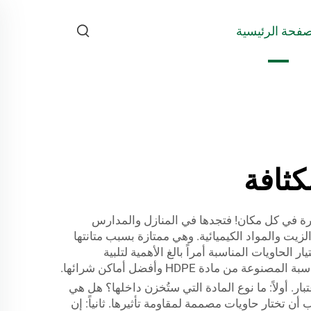
صفحة الرئيسية
كثافة
ويات. وهذه الحاويات منتشرة في كل مكان! فتجدها في المنازل والمدارس
هي مفيدة لتخزين السوائل مثل الماء والزيت والمواد الكيميائية. وهي ممتازة بسبب متانتها
الحاويات المناسبة أمراً بالغ الأهمية لتلبية
دة HDPE وأفضل أماكن شرائها.
ذ عدة عوامل في الاعتبار. أولاً: ما نوع المادة التي ستُخزن داخلها؟ هل هي
 أن تختار حاويات مصممة لمقاومة تأثيرها. ثانياً: إن