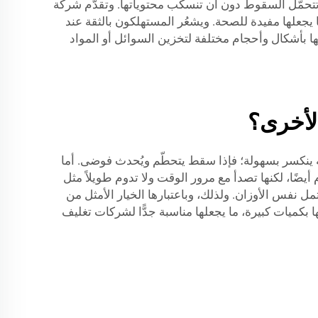
، وتتحمّل السقوط دون أن تنسكب محتوياتها. وتقدّم شركة
م، مما يجعلها مفيدة للصحة. ويشعُر المستهلكون بالثقة عند
يعها بأشكال وأحجام مختلفة لتخزين السوائل أو المواد
الأخرى؟
، لكنه ينكسر بسهولة؛ فإذا سقط يتحطّم ويُحدث فوضى. أما
ارة الطعام أيضًا، لكنها تصدأ مع مرور الوقت ولا تدوم طويلاً مثل
ان وأشكال جذّابة للأطفال. أما بلاستيك LDPE فهو أقل متانةً، ولا يحتمل نفس الأوزان. ولذلك، وباعتبارها الخيار الأمثل من
. فهي ميسورة التكلفة، ويمكن إنتاجها بكميات كبيرة، ما يجعلها مناسبة جدًّا لشركات تغليف