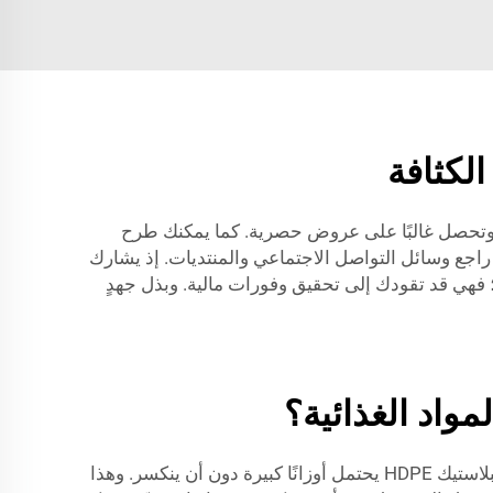
لكثافة
أخرى للاستفادة. فتلتقي هناك بمصنّعين مثل JB BOTTLE، وتتفقَّد منتجاتهم، وتحصل غالبًا على عروض حصرية. كما يمكنك طرح
 راجع وسائل التواصل الاجتماعي والمنتديات. إذ يشارك
لي إيثيلين عالي الكثافة (HDPE). وراقب العروض الترويجية؛ فهي قد تقودك إلى تحقيق وفورات مالية. وبذل جهدٍ
مواد الغذائية؟
تكتسب عبوات البولي إيثيلين عالي الكثافة (HDPE) شعبية متزايدة في تغليف الأغذية. والسبب الرئيسي هو قوتها ومتانتها. فبلاستيك HDPE يحتمل أوزانًا كبيرة دون أن ينكسر. وهذا