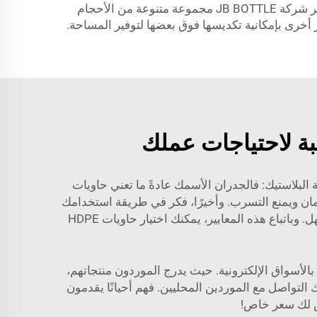
الحجم يلعب دوراً مهماً. فهل تحتاج إلى حاويات صغيرة لتسهيل التعامل معها أم كبيرة لاحتواء كميات أكبر من المنتج؟ وتوفّر شركة JB BOTTLE مجموعة متنوعة من الأحجام
ز أخرى بإمكانية تكديسها فوق بعضها لتوفير المساحة.
سبة لاحتياجات عملك
تحقق من سماكة البلاستيك: فالجدران الأسمك عادةً ما تعني حاويات
بأمان ويمنع التسرب. وأخيرًا، فكر في طريقة استخدامك
لها: هل ستُنقل كثيرًا؟ إذاً اختر حاويات خفيفة الوزن أو مزودة بمقبض. وتوفّر شركة JB BOTTLE خيارات تتيح النقل السهل. وباتباع هذه المعايير، يمكنك اختيار حاويات HDPE
HDP) يساعد في توفير المال للشركات. ابدأ بالأسواق الإلكترونية. حيث يدرج الموردون منتجاتهم،
 التواصل مع الموردين المحليين. فهم أحيانًا يقدمون
صص لك سعر خاص!