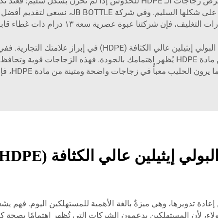
بعض المناطق توفر حاويات خاصة للبلاستيك. وقد تتعرض زجاجات الـ HDPE للخد
وضع عمودي دون وضع أي أوزان ثقيلة فوقها للحفا
ات التغليف، فإن شركتنا
عبوة عصرية سعة ١٣ درام ذات غطاء قابل للنقر
انطباع العميل عنه. واختيارك زجاجات مصنوعة من مادة HDPE يُظهر اهتمامك بالجودة.
أً في زجاجات واضحة ومتينة من مادة HDPE، فإنهم يربطون ذلك بالموثوقية والاحترافية.
ادة HDPE صديقة للبيئة ويمكن إعادة تدويرها، وهي ميزةٌ بالغة الأهمية للمستهلكين ا