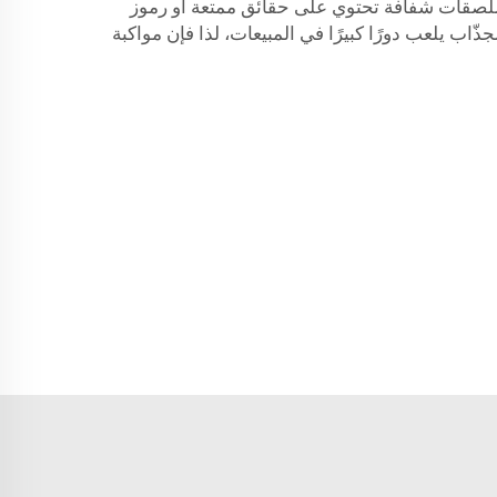
 تتضمّن معلومات واضحة عن محتويات الحليب ومصدره. وتسمح مادة الـHDPE باستخدام ملصقات شفافة تحتوي على حقائق ممتعة أو رموز
هر الجذّاب يلعب دورًا كبيرًا في المبيعات، لذا فإن مواكبة