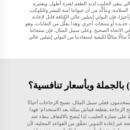
تالي يبقى الحليب لذيذ الطعم لفترة أطول. ويعتبره
على مواد كيميائية ضارة، مما يجعله مناسبًا للعائلات. وفي شركة JB BOTTLE، نحرص على السلامة، ونتأكَّد من أن عبواتنا آمنة للبشر وللكوكب.
رًا، فإن البولي إيثيلين عالي الكثافة قابل لإعادة
جديدة أو منتجات أخرى. وهذا يقلِّل من النفايات، وهو
َدُّ مثالًا مثاليًّا لكيفية استفادتنا من البولي إيثيلين عالي
بعض المشكلات التي يواجهها المستخدمون. فعلى سبيل المثال، تصبح الزجاجات أحيانًا
 الزجاجة بقطعة قماش مبللة بعد الاستخدام؛ فهذا
 على نضارة الحليب، لذا يُنصح بالالتفاف ببطء عند
 عبر إعادة التدوير: تحقَّق من القواعد المحلية، لأن