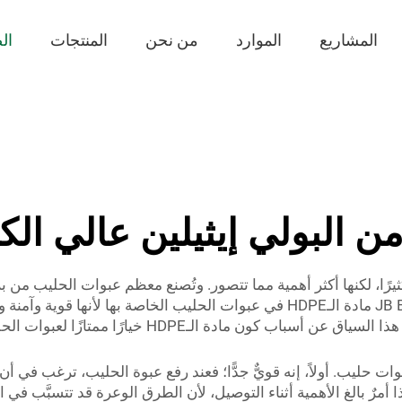
المشاريع
الموارد
من نحن
المنتجات
ال
لبولي إيثيلين عالي الكثافة (
«بولي إيثيلين عالي الكثافة». وتستخدم شركة JB BOTTLE مادة الـHDPE في عبوات ال
ين عالي الكثافة (HDPE) مادة رائعة لعبوات حليب. أولاً، إنه قويٌّ جدًّا؛ فعند رفع عبوة الح
رٌ بالغ الأهمية أثناء التوصيل، لأن الطرق الوعرة قد تتسبَّب في