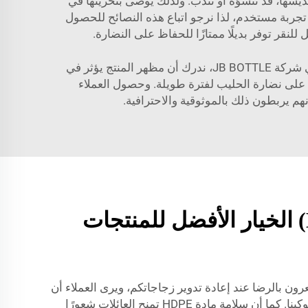
وش إذا لم تُخزن بشكل سليم؛ فعند تكديسها، قد تتشوَّه أو تندب. ولذلك يُوصى بتخزينها في
ظ على شكلها السليم. وفي شركة JB BOTTLE، نسعى لتقديم أفضل تجربة مستخدم، لذا نرجو اتباع هذه النصائح للحصول
توفر بديلًا ممتازًا للحفاظ على النضارة.
يمكن أن تساعد زجاجات الحليب المصنوعة من مادة البولي إيثيلين عالي الكثافة (HDPE) في إبراز علامتك التجارية. ففي شركة JB BOTTLE، ندرك أن مظهر المنتج يؤثر في
 فهذه الزجاجات قوية وتحافظ على نضارة الحليب لفترة طويلة. وحصول العملاء
ما الذي يجعل زجاجات حليب البولي إيثيلين عالي الكثافة (HDPE) الخيار الأفضل للمنتجات
ليوم. فهم يشعرون بالرضا عند إعادة تدوير زجاجاتكم، ويرى العملاء أن
علامتكم التجارية تساهم في حماية البيئة. وهذا ما يعزز الولاء، لأن المستهلكين يدعمون الشركات التي تُظهر اهتمامًا بصحة كوكبنا. كما أن سلامة مادة HDPE تمنح العائلات شعورًا