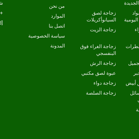
الجديدة
شا
من نحن
واد
زجاجة لصق
+86-13798210457
الموارد
اليومية
السيانوأكريلات
[email protected]
اتصل بنا
ء
زجاجة الزيت
سياسة الخصوصية
المدونة
قطرات
زجاجة الغراء فوق
البنفسجي
جميل
زجاجة الرش
بر
عبوة لصق مكتبي
 أبيض
زجاجة دواء
ائل
زجاجة الصلصة
ة