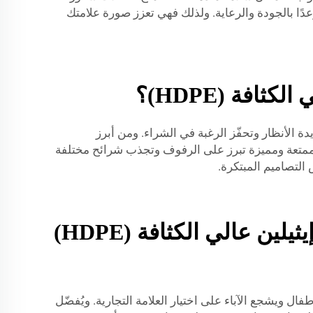
، فأنت لا تبيع الحليب فحسب، بل تقدّم وعدًا بالجودة والرعاية. ولذلك فهي تعزز صورة علامتك
فة (HDPE)؟
صنوعة من مادة HDPE! ففي شركة JB BOTTLE، تلفت التصاميم الجديدة الأنظار وتحفّز الرغبة في الشراء. ومن أبرز
ًا ممتعة ومميزة تبرز على الرفوف وتجذب شرائح مختلفة
 التصاميم المبتكرة.
أين يمكن توريد زجاجات حليب عالية الجودة مصنوعة من البولي إيثيلين عالي الكثافة (HDPE)
 ويشجع الآباء على اختيار العلامة التجارية. ويُفضّل