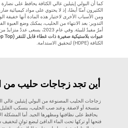
كما أن البولي إيثيلين عالي الكثافة يحافظ على نضارة 
ومن الأسباب الأخرى لاختيار هذه المادة أنها خفيفة الو
التدوير: بعد الانتهاء من الحليب، يمكنك وضع العبوة ا
أمرٌ مفيدٌ للبيئة. وفي عام 2023، يسعى عددٌ متزايدٌ من الناس لمساعدة الكوكب، والبولي إيثيلين عالي الكثافة يُعَدُّ خطوةً في الاتجاه الصحيح. وعلى سبيل المثال، فإن منتجاتنا
عبوات بلاستيكية صغيرة ذات غطاء قابل للنقر (Pop Top) – أوعية بلاستيكية صغيرة ذات أغطية قابلة للنقر (Pop Top)
الكثافة (HDPE) لتحقيق الاستدامة.
أين تجد زجاجات حليب من البولي إيثيلين عال
متسخة أو لاصقة. وعند صب الحليب، ينسكب القليل م
يحافظ على نظافتها ومظهرها الجيد. أما المشكلة الأ
فتحها أو تركها تحت الماء الدافئ لبضع ثوانٍ لتخفيف ش