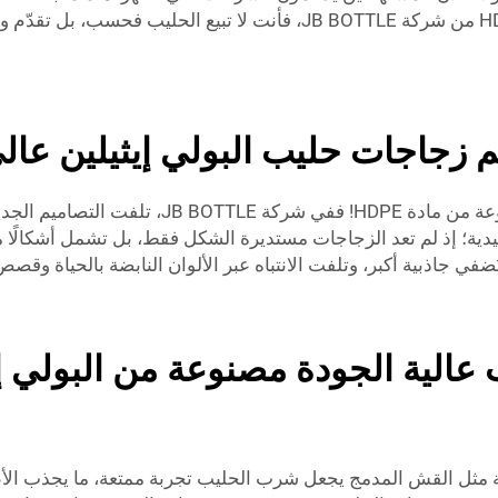
أكبر بالراحة عند شرب الحليب. وباستخدام زجاجات HDPE من شركة JB BOTTLE
اجات حليب البولي إيثيلين عالي الكثا
إن التصميم يلعب دورًا كبيرًا في زجاجات الحليب الم
تقليدية؛ إذ لم تعد الزجاجات مستديرة الشكل فقط، بل تشمل أشكال
ضفي جاذبية أكبر، وتلفت الانتباه عبر الألوان النابضة بالحياة وقصص
 مثل القش المدمج يجعل شرب الحليب تجربة ممتعة، ما يجذب الأطفال