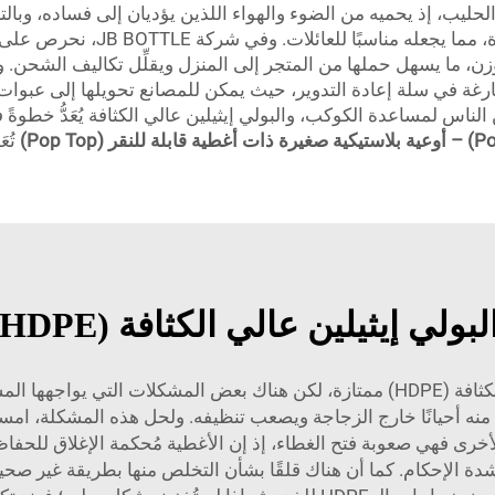
الحليب، إذ يحميه من الضوء والهواء اللذين يؤديان إلى فساده، وبال
الكثيرون آمنًا أيضًا، إذ لا يحتوي 
زن، ما يسهل حملها من المتجر إلى المنزل ويقلِّل تكاليف الشحن. وأخي
لفارغة في سلة إعادة التدوير، حيث يمكن للمصانع تحويلها إلى عبوات 
تُع
ي الكثافة (HDPE) بالجملة وبأسعار تنافسية؟
زجاجات الحليب المصنوعة من البولي إيثيلين عالي الكثافة (HDPE) ممتازة، لكن هناك 
نه أحيانًا خارج الزجاجة ويصعب تنظيفه. ولحل هذه المشكلة، امسح
خرى فهي صعوبة فتح الغطاء، إذ إن الأغطية مُحكمة الإغلاق للحفاظ
دة الإحكام. كما أن هناك قلقًا بشأن التخلص منها بطريقة غير صحيحة