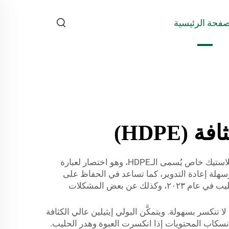
صفحة الرئيسية
HDPE)
عبوات الحليب هي شيء نراه يوميًّا. ربما لا تفكر فيها كثيرًا، لكنها أكثر أهمية مما تتصور. وتُصنع معظم عبوات الحليب من بلاستيك خاص يُسمى الـHDPE، وهو اختصار لعبارة
حليب الخاصة بها لأنها قوية وآمنة وسهلة إعادة التدوير، كما تساعد في الحفاظ على
نضارة الحليب وسلامته للاستهلاك. لذلك، سنتحدث في هذا السياق عن أسباب كون مادة الـHDPE خيارًا ممتازًا لعبوات الحليب في عام ٢٠٢٣، وكذلك عن بعض المشكلات
ليب، ترغب في أن لا تنكسر بسهولة. ويتمكَّن البولي إيثيلين عالي الكثافة
 انسكاب المحتويات إذا انكسرت العبوة وهدر الحليب.