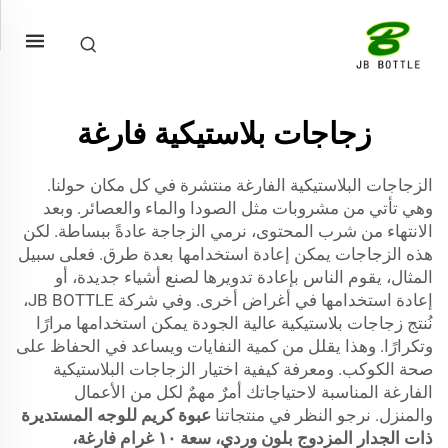
زجاجات بلاستيكية فارغة
الزجاجات البلاستيكية الفارغة منتشرة في كل مكان حولنا.
وهي تأتي من مشروبات مثل الصودا والماء والعصائر. وبعد
الانتهاء من شرب المحتوى، نرمي الزجاجة عادةً ببساطة. لكن
هذه الزجاجات يمكن إعادة استخدامها بعدة طرق. فعلى سبيل
المثال، يقوم الناس بإعادة تدويرها لصنع أشياء جديدة، أو
إعادة استخدامها في أغراض أخرى. وفي شركة JB BOTTLE،
نُنتج زجاجات بلاستيكية عالية الجودة يمكن استخدامها مرارًا
وتكرارًا. وهذا يقلل من كمية النفايات ويساعد في الحفاظ على
صحة الكوكب. ومعرفة كيفية اختيار الزجاجات البلاستيكية
الفارغة المناسبة لاحتياجاتك أمرٌ مهمٌ لكل من الأعمال
والمنزل. نرجو النظر في منتجاتنا
عبوة كريم للوجه المستديرة
ذات الجدار المزدوج بلون وردي، سعة ١٠ غرام فارغة،