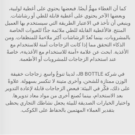
كما أن الغطاء مهمٌّ أيضًا. فبعضها يحتوي على أغطية لولبية،
وبعضها الآخر يحتوي على أغطية قابلة للطي أو رشاشات.
وينبغي أن تأخذ في الاعتبار الطريقة التي سيستخدم بها العميل
المنتج. فالأغطية القابلة للطي ملائمة جدًّا للعبوات الخاصة
بالمشروبات، بينما تُعدّ الرشاشات أكثر ملاءمةً للمنظفات. ومن
الذكاء التحقق مما إذا كانت الزجاجات آمنة للاستخدام مع
الأغذية. ابحث عن علامة «آمنة للاستخدام مع الأغذية»، خاصةً
عند استخدام الزجاجات للمشروبات أو الأطعمة.
في شركة JB BOTTLE، لدينا تنوعٌ واسع. زجاجات خفيفة
الوزن ممتازة للشحن، وأخرى متينة لا تنكسر بسهولة. علاوةً
على ذلك، فكّر في البيئة: فبعض الزجاجات قابلة لإعادة التدوير
بعد الاستخدام، بينما تُصنع أخرى من مواد معاد تدويرها.
واختيار الخيارات الصديقة للبيئة يجعل نشاطك التجاري يحظى
بتقدير العملاء المهتمين بالحفاظ على الكوكب.