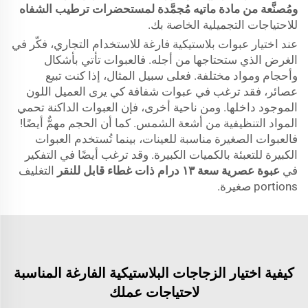
ومُصنَّعة من مادة ماتيه مُجمَّدة لمستحضرات ترطيب الشفاه
للاحتياجات التجميلية الخاصة بك.
عند اختيار عبوات بلاستيكية فارغة للاستخدام التجاري، فكّر في
الغرض الذي ستحتاجها من أجله. فالعبوات تأتي بأشكال
وأحجام ومواد مختلفة. فعلى سبيل المثال، إذا كنت تبيع
عصائر، فقد ترغب في عبوات شفافة كي يرى العميل اللون
الموجود داخلها. ومن ناحية أخرى، فإن العبوات الداكنة تحمي
المواد التنظيفية من أشعة الشمس. كما أن الحجم مهمٌّ أيضًا!
فالعبوات الصغيرة مناسبة للعينات، بينما تُستخدم العبوات
الكبيرة للتعبئة بالكميات الكبيرة. وقد ترغب أيضًا في التفكير
في
عبوة عصرية سعة ١٣ درام ذات غطاء قابل للنقر
التغليف
portions صغيرة.
كيفية اختيار الزجاجات البلاستيكية الفارغة المناسبة
لاحتياجات عملك