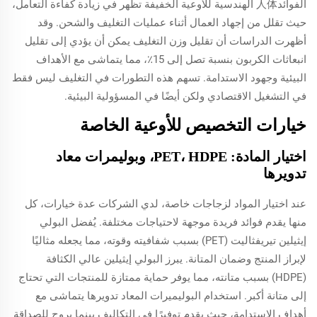
الفوائد人体 الهندسية للأوعية الخفيفة تظهر في زيادة كفاءة التعامل،
حيث تقلل من إجهاد العمال أثناء عمليات التغليف والشحن. وقد
أظهرت الدراسات أن تقليل وزن التغليف يمكن أن يؤدي إلى تقليل
انبعاثات الكربون بنسبة تصل إلى 15٪، مما يتماشى مع الأهداف
البيئية وجهود الاستدامة. تسهم هذه التطورات في التغليف ليس فقط
في التشغيل الاقتصادي ولكن أيضًا في المسؤولية البيئية.
خيارات التخصيص للأوعية الخاصة
اختيار المادة: PET، HDPE، وبوليمرات معاد
تدويرها
عند اختيار المواد لزجاجات خاصة، لدي الشركات عدة خيارات، كل
منها يقدم فوائد فريدة موجهة لاحتياجات مختلفة. يُفضل البولي
إيثيلين تيريفثاليت (PET) بسبب شفافيته وقوته، مما يجعله مثاليًا
لإبراز المنتج وضمان المتانة. يبرز البولي إيثيلين عالي الكثافة
(HDPE) بسبب متانته، مما يوفر حماية ممتازة للمنتجات التي تحتاج
إلى متانة أكبر. استخدام البوليميرات المعاد تدويرها يتماشى مع
أهداف الاستدامة، حيث يقدم توفيرًا في التكاليف بينما يروج للصداقة