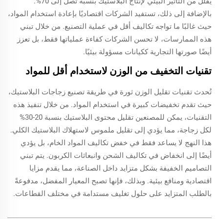
يقلل من التأثير البيئي لإنتاج البلاستيك بنسبة تصل إلى 70%.
بالإضافة إلى ذلك، تستفيد الشركات اقتصاديًا بإعادة استخدام المواد،
حيث غالبًا ما تواجه تكاليف أقل في عملية التصنيع. من خلال تبني
هذه الممارسات، لا تحسن الشركات كفاءة عملياتها فقط، بل تعزز
أيضًا صورتها التجارية ككيانات مسؤولة بيئيًا.
تقنيات التخفيف من الوزن لاستخدام أقل للمواد
تُحدث تقنيات تقليل الوزن ثورة في طريقة تصنيع زجاجات البلاستيك،
حيث تقدم تخفيضات كبيرة في استخدام المواد. من خلال تنفيذ هذه
التقنيات، يمكن للمصنعين تقليل محتوى البلاستيك بنسبة 20-30%
لكل زجاجة، مما يؤدي إلى تقليل ملموس لاستهلاك البلاستيك الكلي.
هذا النهج لا يساعد فقط في خفض تكاليف المواد الخام، بل يؤدي
أيضًا إلى انخفاض في تكاليف الشحن وانبعاثات الكربون. يتم تبني
التصاميم الخفيفة بشكل متزايد داخل الصناعة، مما يقدم مزايا
اقتصادية ومنافع بيئية. وبذلك، فإنها تصبح المعيار المفضل، مدفوعةً
بالطلب المتزايد على حلول تغليف مستدامة في مختلف القطاعات.