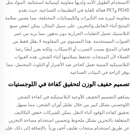
الاستخدام الطويل الأمد ولديها مقاومة كيميائية استثنائية. المواد مثل
PEHD وPET فعالة للغاية في التطبيقات الصناعية، حيث تقدم
مقاومة كبيرة ضد التأثيرات والكيميائيات المختلفة، مما يضمن سلامة
المنتج أثناء التعامل والتخزين. على سبيل المثال، يمكن لبعض صيغ
البلاستيك تحمل التقلبات الحرارية دون تدهور، مما يزيد من عمر
العبوات المستخدمة. هذا المستوى من المقاومة لا يقلل فقط من
فقدان المنتج بسبب التسرب أو الانسكاب، ولكنه يعزز أيضًا رضا
العملاء لأن المنتجات تحتفظ بسلامتها أثناء الشحن. هذه العبوات
البلاستيكية المتينة تعمل كحاجز ضد الأضرار أو التلوث المحتمل، مما
يوفر الراحة في البيئات الصناعية.
تصميم خفيف الوزن لتحقيق كفاءة في اللوجستيات
يساهم التصميم الخفيف للأوعية البلاستيكية في كفاءة الشحن
اللوجستي بشكل كبير من خلال تقليل أوزان الشحن، مما يسهل
تحقيق كفاءة الوقود أثناء النقل. يمكن للشركات خفض التكاليف
المتعلقة بالتخزين بشكل ملحوظ وتحسين استخدام مساحة التخزين
عن طريق استخدام منتجات تغليف أخف وزناً. بالإضافة إلى ذلك، فإن