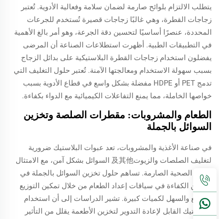
يتطلب الالتزام بلوائح صارمة لضمان سلامة وفعالية الأدوية. تُعتبر
زجاجات القطرة، وهي غالبًا زجاجات قصيرة تُستخدم للجرعات
المحددة، عنصرًا أساسيًا لتحسين دقة الجرعة، وهو أمر بالغ الأهمية
في التطبيقات الطبية. أظهرت استطلاعات الصناعة أن المرضى
يفضلون استخدام زجاجات القطرة البلاستيكية على بدائل الزجاج
بسبب سهولة الاستخدام ومعالجتها الآمنة. تُعتبر حلول التغليف التي
تدمج PET أو HDPE مفضلة بشكل واسع في قطاع الأدوية بسبب
خواصها الخاملة، مما يمنع التفاعلات الكيميائية مع الدواء بكفاءة.
الطعام والمشروبات: مقطرات الصلصة وتخزين
السوائل بالجملة
في صناعة الأغذية والمشروبات، تعد عبوات البلاستيك ضرورية
لتغليف الصلصات والزيوت及其他 السوائل بشكل آمن، مع الامتثال
للوائح الصحية الصارمة. تساهم حلول تخزين السوائل بالجملة في
تحسين الكفاءة في سياقات إعداد الطعام من خلال تمكين التوزيع
السريع والسهل لكميات كبيرة. تشير الدراسات إلى أن استخدام
البلاستيك القابل لإعادة التدوير لتخزين الأطعمة يقلل من التأثير