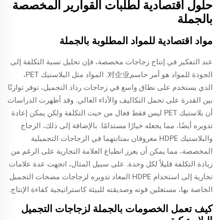
حلول اقتصادية لطلبات القوارير المخصصة
بالجملة
مواد اقتصادية للمواد المطلوبة بالجملة
عند التفكير في إنتاج زجاجات مخصصة، فإن تحليل نسبة التكلفة إلى
الجودة للمواد هو أمر حاسم对企业. المواد مثل البلاستيك PET،
الذي يستخدم على نطاق واسع في زجاجات رذاذ التجميل، توفر توازنًا
بين القدرة على تحمل التكاليف والأداء العالي. وقد أظهرت الدراسات
أن بلاستيك PET ليس فقط فعال من حيث التكلفة ولكن يمكن إعادة
تدويره أيضًا، مما يجعله خيارًا مستدامًا. بالإضافة إلى ذلك، الزجاج
والبلاستيك HDPE معروفان بمتانتهما في الزجاجات التجميلية
المخصصة، مما يمكن أن يعزز انطباع العلامة التجارية على الرغم من
زيادة التكلفة قليلاً لكل وحدة. على سبيل المثال، اتجهت عدة علامات
تجارية إلى استخدام HDPE المعاد تدويره لزجاجات مضخات التجميل
الخاصة بها، مستغلين قوته وصديقته للبيئة كاستراتيجية كفاءة الإنتاج.
كيف تعمل الخصومات بالجملة لزجاجات التجميل