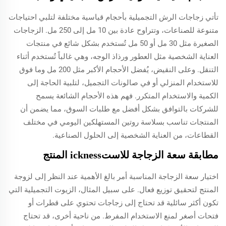
تأتي زجاجات الرش التجميلية بأحجام قياسية مختلفة لتلبي احتياجات
متنوعة للصناعات، وتتراوح عادة بين 10 مل إلى 250 مل. الزجاجات
الصغيرة مثل 30 مل أو 50 مل تُستخدم بشكل شائع في منتجات
العناية الشخصية مثل العطور ورذاذ الوجه، وهي غالباً تُستخدم أثناء
التنقل. وعلى النقيض، يُفضل الأحجام الأكبر مثل 200 مل وما فوق
للاستخدام المنزلي أو في صالونات التجميل، لتلبية الحاجة إلى
الكمية والاستخدام المتكرر. فهم هذه الأحجام الشائعة يسمح
للشركات بالتوافق بشكل أفضل مع طلبات السوق، مما يضمن أن
المنتجات تناسب بسلاسة روتين المستهلكين اليومي في مختلف
القطاعات، من العناية الشخصية إلى الحلول الصناعية.
مطابقة سعة الزجاجة للاستickness المنتج
اختيار سعة الزجاجة المناسبة أمر بالغ الأهمية عند النظر إلى لزوجة
المنتج لتحقيق توزيع فعال. على سبيل المثال، الزيوت التجميلية التي
تكون أكثر سائلية قد تحتاج إلى زجاجات تحتوي على قطرات أو
فتحات أصغر لمنع الاستخدام المفرط. من ناحية أخرى، قد تحتاج