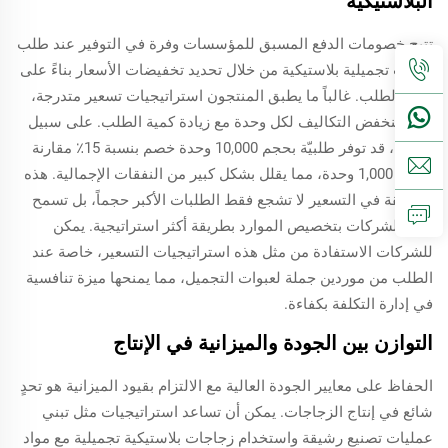
البلاستيكية
تتيح خصومات الدفع المسبق للمؤسسات وفرة في التوفير عند طلب
عبوات تجميلية بلاستيكية من خلال تحديد تخفيضات الأسعار بناءً على
حجم الطلب. غالباً ما يطبق المنتجون استراتيجيات تسعير متدرجة،
حيث تنخفض التكاليف لكل وحدة مع زيادة كمية الطلب. على سبيل
المثال، قد توفر طلبيّة بحجم 10,000 وحدة خصم بنسبة 15٪ مقارنة
بطلب 1,000 وحدة، مما يقلل بشكل كبير من النفقات الإجمالية. هذه
الطريقة في التسعير لا تشجع فقط الطلبات الأكبر حجماً، بل تسمح
أيضاً للشركات بتخصيص الموارد بطريقة أكثر استراتيجية. يمكن
للشركات الاستفادة من مثل هذه استراتيجيات التسعير، خاصة عند
الطلب من موردين جملة لعبوات التجميل، مما يمنحها ميزة تنافسية
في إدارة التكلفة بكفاءة.
التوازن بين الجودة والميزانية في الإنتاج
الحفاظ على معايير الجودة العالية مع الالتزام بقيود الميزانية هو تحدٍ
شائع في إنتاج الزجاجات. يمكن أن تساعد استراتيجيات مثل تبني
عمليات تصنيع رشيقة واستخدام زجاجات بلاستيكية تجميلية مع مواد