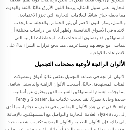
التسويق أن ألوانًا معينة يمكن أن تخلق ارتباطات قوية بقيم العلامة
التجارية. على سبيل المثال، يرتبط اللون الأزرق غالبًا بالثقة والهدوء،
مما يجعله خيارًا شائعًا للعلامات التجارية التي تعزز الاعتمادية.
وبالمثل، يمكن للون الأحمر أن يثير الحماس والعجلة، مما يجذب
الانتباه في الأسواق التنافسية. وتُظهر أدلة من دراسات مختلفة أن
المستهلكين قد يفضلون المنتجات ذات المخططات اللونية التي
تتماشى مع توقعاتهم ومشاعرهم، مما يدفع قرارات الشراء بناءً على
الانطباعات اللاواعية.
الألوان الرائجة لأوعية مضخات التجميل
الألوان الرائجة في صناعة التجميل تعكس غالبًا أذواق وتفضيلات
الفئات المستهدفة. حاليًا، أصبحت الألوان الزاهية والباستيل شائعة،
مما يجذب اهتمام المستهلكين الشباب الذين يبحثون عن أساليب
جديدة وجاذبة بصريًا. لقد نجحت علامات مثل Glossier و Fenty
Beauty في تبني هذه الألوان المعاصرة في تغليف منتجاتها، مما أدى
إلى زيادة узнاء العلامة التجارية والتواصل مع المستهلكين. بالإضافة
إلى ذلك، فإن الألوان الطينية والألوان المعدنية تكتسب شعبية، حيث
تجذب المستهلكين المهتمين بالبيئة أو أولئك الذين يبحثون عن تجارب