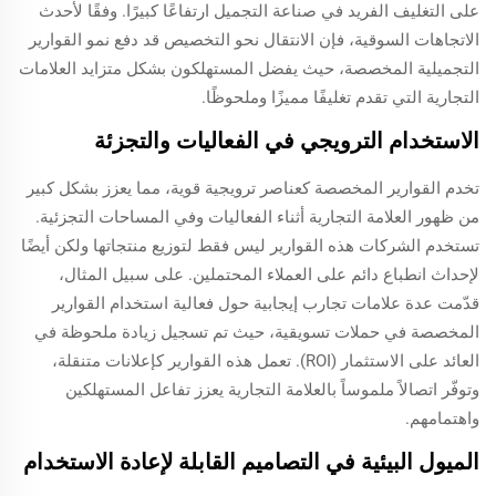
على التغليف الفريد في صناعة التجميل ارتفاعًا كبيرًا. وفقًا لأحدث
الاتجاهات السوقية، فإن الانتقال نحو التخصيص قد دفع نمو القوارير
التجميلية المخصصة، حيث يفضل المستهلكون بشكل متزايد العلامات
التجارية التي تقدم تغليفًا مميزًا وملحوظًا.
الاستخدام الترويجي في الفعاليات والتجزئة
تخدم القوارير المخصصة كعناصر ترويجية قوية، مما يعزز بشكل كبير
من ظهور العلامة التجارية أثناء الفعاليات وفي المساحات التجزئية.
تستخدم الشركات هذه القوارير ليس فقط لتوزيع منتجاتها ولكن أيضًا
لإحداث انطباع دائم على العملاء المحتملين. على سبيل المثال،
قدّمت عدة علامات تجارب إيجابية حول فعالية استخدام القوارير
المخصصة في حملات تسويقية، حيث تم تسجيل زيادة ملحوظة في
العائد على الاستثمار (ROI). تعمل هذه القوارير كإعلانات متنقلة،
وتوفّر اتصالاً ملموساً بالعلامة التجارية يعزز تفاعل المستهلكين
واهتمامهم.
الميول البيئية في التصاميم القابلة لإعادة الاستخدام