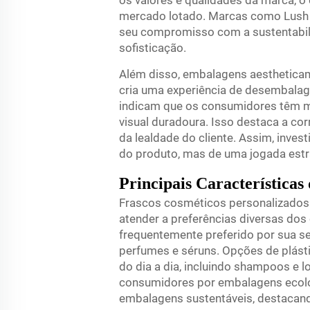
os valores e qualidades da marca, 
mercado lotado. Marcas como Lush e C
seu compromisso com a sustentabili
sofisticação.
Além disso, embalagens aestheticam
cria uma experiência de desembalag
indicam que os consumidores têm m
visual duradoura. Isso destaca a co
da lealdade do cliente. Assim, inve
do produto, mas de uma jogada estr
Principais Características
Frascos cosméticos personalizados 
atender a preferências diversas dos 
frequentemente preferido por sua s
perfumes e séruns. Opções de plásti
do dia a dia, incluindo shampoos e 
consumidores por embalagens ecol
embalagens sustentáveis, destacand