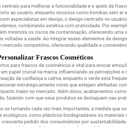
centrais para melhorar a funcionalidade e o apelo de fras
rto ao usuário, enquanto recursos como bombas sem ar 
com especialistas em design, o design centrado no usuário
ernos, combinando estética com praticidade. Por exempl
ém minimiza os riscos de contaminação, oferecendo uma v
s voltadas à saúde. Ao integrar esses elementos de design
mercado competitivo, oferecendo qualidade e conveniênc
Personalizar Frascos Cosméticos
rtos para frascos de cosméticos é vital para evocar emoç
um papel crucial na marca, influenciando as percepções e
nsação de confiança e calma, enquanto o verde está frequ
elecionar estrategicamente cores que estejam alinhadas co
impacto maior no mercado. Além disso, acabamentos como 
ão, fazendo com que seus produtos se destaquem nas prate
tão se tornando cada vez mais importantes, à medida que 
is ecológicos, como plásticos biodegradáveis ou materiais
o crescente pedido dos consumidores por sustentabilidade.