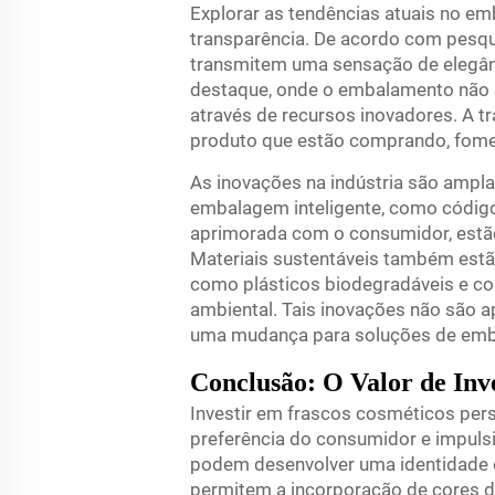
Explorar as tendências atuais no e
transparência. De acordo com pesqu
transmitem uma sensação de elegân
destaque, onde o embalamento não s
através de recursos inovadores. A 
produto que estão comprando, fome
As inovações na indústria são ampl
embalagem inteligente, como código
aprimorada com o consumidor, estão
Materiais sustentáveis também estã
como plásticos biodegradáveis e co
ambiental. Tais inovações não são a
uma mudança para soluções de emba
Conclusão: O Valor de Inv
Investir em frascos cosméticos pe
preferência do consumidor e impuls
podem desenvolver uma identidade d
permitem a incorporação de cores da