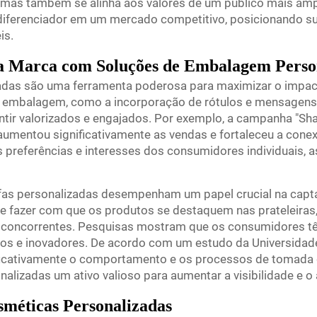
 mas também se alinha aos valores de um público mais amp
 diferenciador em um mercado competitivo, posicionando 
is.
a Marca com Soluções de Embalagem Perso
das são uma ferramenta poderosa para maximizar o impac
a embalagem, como a incorporação de rótulos e mensagens 
entir valorizados e engajados. Por exemplo, a campanha "Sh
 aumentou significativamente as vendas e fortaleceu a co
s preferências e interesses dos consumidores individuais,
fas personalizadas desempenham um papel crucial na cap
e fazer com que os produtos se destaquem nas prateleiras
s concorrentes. Pesquisas mostram que os consumidores t
cos e inovadores. De acordo com um estudo da Universida
ificativamente o comportamento e os processos de tomada
alizadas um ativo valioso para aumentar a visibilidade e o
sméticas Personalizadas