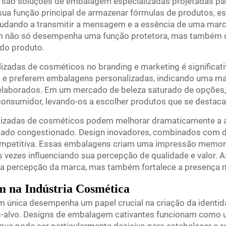
 são soluções de embalagem especializadas projetadas par
sua função principal de armazenar fórmulas de produtos, 
judando a transmitir a mensagem e a essência de uma marc
em não só desempenha uma função protetora, mas também 
 do produto.
zadas de cosméticos no branding e marketing é significat
 e preferem embalagens personalizadas, indicando uma ma
elaborados. Em um mercado de beleza saturado de opções
consumidor, levando-os a escolher produtos que se destaca
lizadas de cosméticos podem melhorar dramaticamente a 
ado congestionado. Design inovadores, combinados com de
petitiva. Essas embalagens criam uma impressão memoráv
vezes influenciando sua percepção de qualidade e valor. A
 a percepção da marca, mas também fortalece a presença 
 na Indústria Cosmética
 única desempenha um papel crucial na criação da identida
s-alvo. Designs de embalagem cativantes funcionam como 