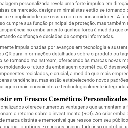
mbalagem personalizada revela uma forte impulso em direçã
isas de mercado, designs minimalistas estão se tornando c
cia e simplicidade que ressoa com os consumidores. A fu
ó cumpre sua função principal de proteção, mas também m
transparência no embalamento ganhou força à medida que 
ntando confiança e decisões de compra informadas.
amente impulsionadas por avanços em tecnologia e sustenta
s QR para informações detalhadas sobre o produto ou tag
 se tornando mainstream, oferecendo às marcas novas man
o moldando o futuro da embalagem cosmética. O desenvolv
mponentes reciclados, é crucial, à medida que mais empre
penas tendências, mas estão estabelecendo novos padrões n
lagem mais conscientes e technologicalmente integradas
estir em Frascos Cosméticos Personalizados
rsonalizados oferece numerous vantagens que aumentam a f
ionam o retorno sobre o investimento (ROI). Ao criar emba
e marca distinta e memorável que ressoa com seu público
 marca, logotipos e recursos únicos, tudo isso contribui pa