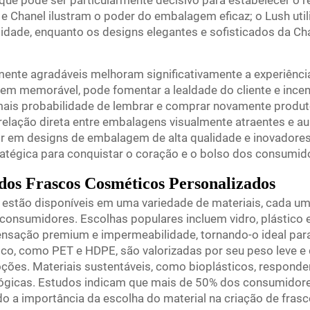
o que pode ser particularmente decisivo para estabelecer 
hanel ilustram o poder do embalagem eficaz; o Lush utiliza
dade, enquanto os designs elegantes e sofisticados da Cha
ente agradáveis melhoram significativamente a experiênci
em memorável, pode fomentar a lealdade do cliente e incen
ais probabilidade de lembrar e comprar novamente produ
rrelação direta entre embalagens visualmente atraentes e 
stir em designs de embalagem de alta qualidade e inovadore
atégica para conquistar o coração e o bolso dos consumid
 dos Frascos Cosméticos Personalizados
estão disponíveis em uma variedade de materiais, cada um
consumidores. Escolhas populares incluem vidro, plástico e
ensação premium e impermeabilidade, tornando-o ideal par
co, como PET e HDPE, são valorizadas por seu peso leve e 
loções. Materiais sustentáveis, como bioplásticos, respon
ógicas. Estudos indicam que mais de 50% dos consumidor
o a importância da escolha do material na criação de fras