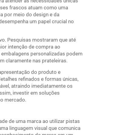
a atender às necessidades únicas
esses frascos atuam como uma
a por meio do design e da
desempenha um papel crucial no
ivo. Pesquisas mostraram que até
ior intenção de compra ao
, embalagens personalizadas podem
m claramente nas prateleiras.
apresentação do produto e
talhes refinados e formas únicas,
el, atraindo imediatamente os
ssim, investir em soluções
no mercado.
de de uma marca ao utilizar pistas
uma linguagem visual que comunica