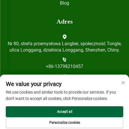
Blog
Adres
Nr 80, strefa przemysłowa Langbei, społeczność Tongle,
ulica Longgang, dzielnica Longgang, Shenzhen, Chiny.
+86-13798210457
[email protected]
We value your privacy
We use cookies and similar tools to provide our services. If you
don't want to accept all cookies, click Personalize cookies.
Accept all
Prawa autorskie © 2024 Shenzhen Qihai Technology Co., Ltd.
Personalize cookies