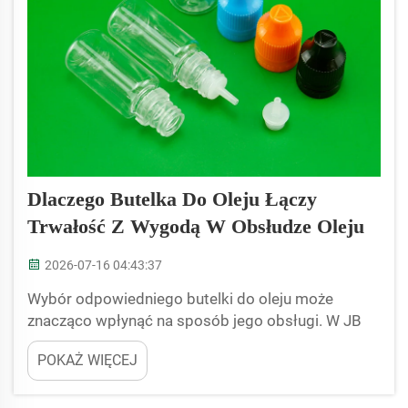
Dlaczego Butelka Do Oleju Łączy
Trwałość Z Wygodą W Obsłudze Oleju
2026-07-16 04:43:37
Wybór odpowiedniego butelki do oleju może
znacząco wpłynąć na sposób jego obsługi. W JB
BOTTLE rozumiemy, jak ważne są wytrzymałość i
POKAŻ WIĘCEJ
łatwość użytkowania. Nasze butelki do oleju
zostały zaprojektowane tak, aby były trwałe i