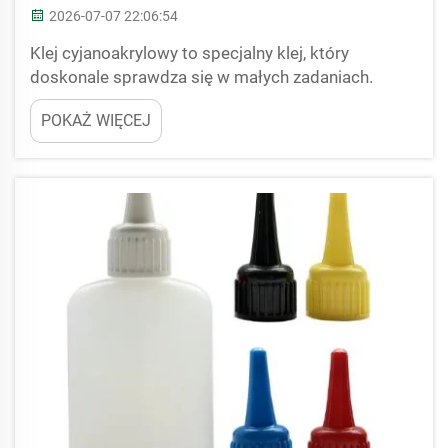
2026-07-07 22:06:54
Klej cyjanoakrylowy to specjalny klej, który
doskonale sprawdza się w małych zadaniach.
Łączy elementy bardzo szybko, co ułatwia sklejanie
POKAŻ WIĘCEJ
małych części. Najlepszą cechą kleju
cyjanoakrylowego jest jego szybkie schnięcie i
tworzenie silnych połączeń. Dlatego jest on
popularny wśród osób d...