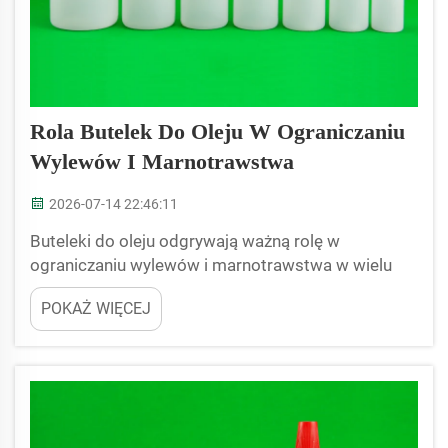
Rola Butelek Do Oleju W Ograniczaniu
Wylewów I Marnotrawstwa
2026-07-14 22:46:11
Buteleki do oleju odgrywają ważną rolę w
ograniczaniu wylewów i marnotrawstwa w wielu
przedsiębiorstwach. Pomagają utrzymać czyste i
POKAŻ WIĘCEJ
bezpieczne miejsce pracy, a także oszczędzają
pieniądze. Gdy olej się wylewa, powstaje bałagan
wymagający sprzątania, co marnuje czas i zasoby.
Dzięki odpowiednim butelkom do oleju firmy...