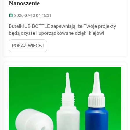
Nanoszenie
2026-07-10 04:46:31
Butelki JB BOTTLE zapewniają, że Twoje projekty
będą czyste i uporządkowane dzięki klejowi
cyjanoakrylowemu. Wiesz, jak łatwo można się
POKAŻ WIĘCEJ
zaklejać, pracując z klejem. Nasze specjalne butelki
z klejem eliminują ten lepki problem. Dzięki nim
możliwe jest precyzyjne dozowanie, więc klej nie
trafia na ręce ani...