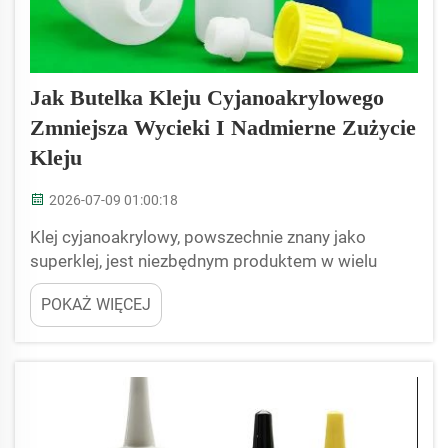
Jak Butelka Kleju Cyjanoakrylowego
Zmniejsza Wycieki I Nadmierne Zużycie
Kleju
2026-07-09 01:00:18
Klej cyjanoakrylowy, powszechnie znany jako
superklej, jest niezbędnym produktem w wielu
zastosowaniach przemysłowych, produkcyjnych
POKAŻ WIĘCEJ
oraz do prac domowych. Nieodpowiednie
dozowanie może jednak prowadzić do
niepotrzebnych wycieków, marnowania kleju oraz
wyższych kosztów eksploatacji. JB BOTTL...