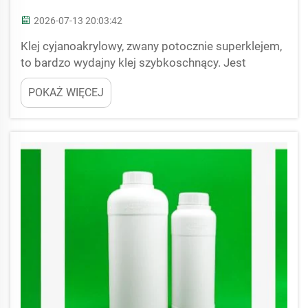
2026-07-13 20:03:42
Klej cyjanoakrylowy, zwany potocznie superklejem,
to bardzo wydajny klej szybkoschnący. Jest
szczególnie przydatny w wielu przemysłowych
POKAŻ WIĘCEJ
zastosowaniach wymagających małych dawek.
Butelki JB BOTTLE z klejem cyjanoakrylowym są
doskonałe do tego typu zadań. Butelki ułatwiają
stosowanie...