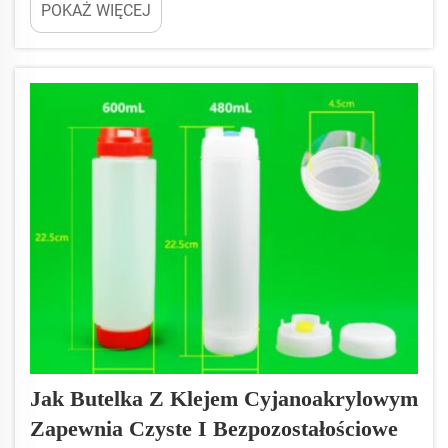
POKAŻ WIĘCEJ
stosowany w rękodziele, naprawach, produkcji
przemysłowej oraz w aplikacjach przemysłowych
wymagających wysokiej precyzji. JB BOTTLE
oferuje systemy butelek z klejem cyjanoakrylowym
o wysokiej precyzji...
Jak Butelka Z Klejem Cyjanoakrylowym
Zapewnia Czyste I Bezpozostałościowe