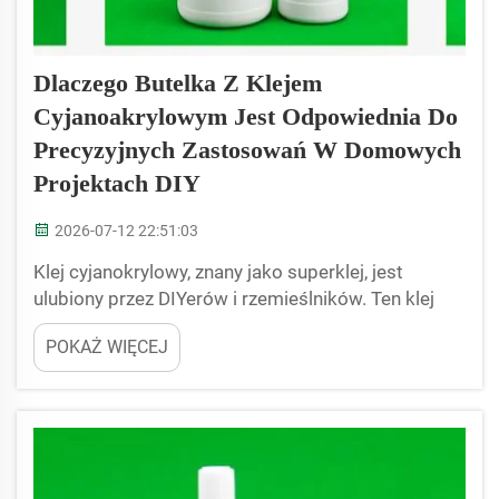
Dlaczego Butelka Z Klejem
Cyjanoakrylowym Jest Odpowiednia Do
Precyzyjnych Zastosowań W Domowych
Projektach DIY
2026-07-12 22:51:03
Klej cyjanokrylowy, znany jako superklej, jest
ulubiony przez DIYerów i rzemieślników. Ten klej
jest w małych butelkach, które pomagają naprawić
POKAŻ WIĘCEJ
lub zbudować rzeczy z dobrą precyzją. Kiedy
przykleja się małe części, jak budowa modeli lub
biżuteria, cyjanokrylat działa...