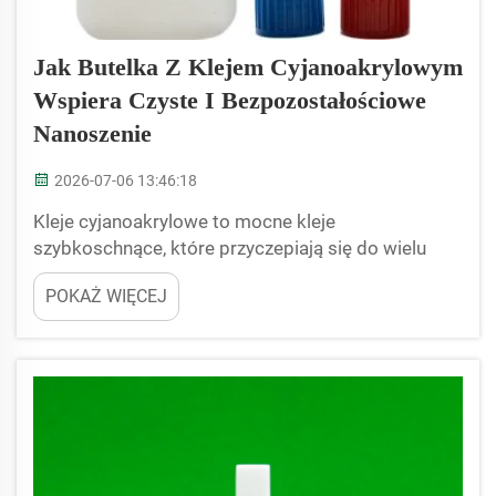
Jak Butelka Z Klejem Cyjanoakrylowym
Wspiera Czyste I Bezpozostałościowe
Nanoszenie
2026-07-06 13:46:18
Kleje cyjanoakrylowe to mocne kleje
szybkoschnące, które przyczepiają się do wielu
powierzchni. Są one stosowane w rękodziele,
POKAŻ WIĘCEJ
naprawach i wielu innych zastosowaniach. Jednym
ze skutecznych sposobów ich użycia są specjalne
butelki zaprojektowane właśnie do tego celu. JB
BOTTLE produkuje takie butelki, aby ułatwić
nanoszenie kleju...