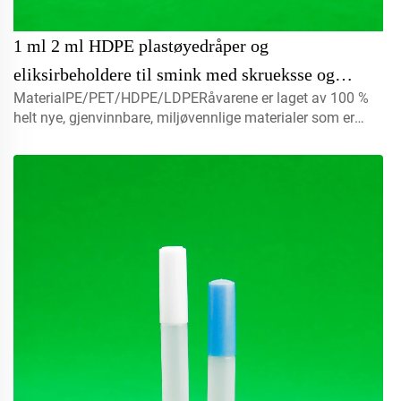
1 ml 2 ml HDPE plastøyedråper og
eliksirbeholdere til smink med skrueksse og
MaterialPE/PET/HDPE/LDPERåvarene er laget av 100 %
forsegling pakket i eske til industriell bruk
helt nye, gjenvinnbare, miljøvennlige materialer som er
perfekte til matemballasje.Volum5 ml 10 ml 15 mlkontakt
oss for skreddersyingLokmister, sprayhatter, skruflok,
skivehatter...