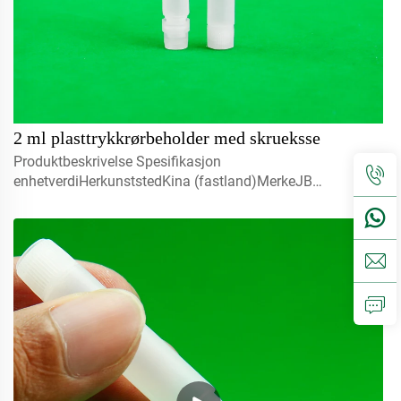
2 ml plasttrykkrørbeholder med skrueksse
Produktbeskrivelse Spesifikasjon
enhetverdiHerkunststedKina (fastland)MerkeJB
BOTTLEModelnummerJB-
232OverflatebehandlingSilkskjermtrykkIndustriell
brukKjemikalierLimer og tetningsmidlerGrunn...