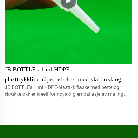
JB BOTTLE - 1 ml HDPE
plasttrykklimdråperbeholder med klafflokk og
JB BOTTLEs 1 ml HDPE-plastikk flaske med bøtte og
skrueksse liten kapasitet til maling og kjemikalier
skrukkelokk er ideell for nøyaktig emballasje av maling,
emballasje Super limbeholder
kjemikalier og superlim. Kompakt, holdbar og enkel i bruk.