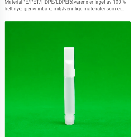
MaterialPE/PET/HDPE/LDPERåvarene er laget av 100 %
brug
helt nye, gjenvinnbare, miljøvennlige materialer som er
perfekte til matemballasje.Volum5 ml 10 ml 15 mlkontakt
oss for skreddersyingLokmister, sprayhatter, skruflok,
skivehatter...