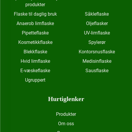
produkter
Flaske til daglig bruk
Såkleflaske
Anaerob limflaske
Oljeflasker
Pipetteflaske
UV-limflaske
Kosmetikkflaske
Spylerør
Blekkflaske
Kontorsnusflaske
Hvid limflaske
Medisinflaske
E-væskeflaske
Sausflaske
Ugruppert
Hurtiglenker
Produkter
Om oss