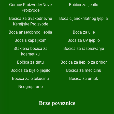
Goruce Proizvode/Nove
Bočica za ljepilo
Proizvode
Bočica za Svakodnevne
Boca cijanokrilatnog ljepila
Kemijske Proizvode
Boca anaerobnog ljepila
Boca za ulje
Boca s kapaljkom
Boca za UV ljepilo
Staklena bocica za
Bočica za raspršivanje
kosmetiku
Bočica za tintu
Bočica za ljepilo za pribor
Bočica za bijelo ljepilo
Bočica za medicinu
Bočica za e-tekućinu
Bočica za umak
Neogrupirano
Brze poveznice