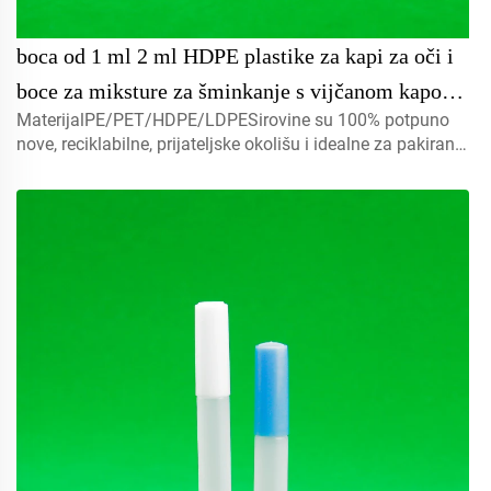
boca od 1 ml 2 ml HDPE plastike za kapi za oči i
boce za miksture za šminkanje s vijčanom kapom
MaterijalPE/PET/HDPE/LDPESirovine su 100% potpuno
i zapečaćenom ambalažom, pakirane u kutiji za
nove, reciklabilne, prijateljske okolišu i idealne za pakiranje
industrijsku uporabu
hrane.Volumen5 ml 10 ml 15 mlkontaktirajte nas za
prilagodbuPoklopci: raspršivač, navojni poklopci, pločasti
poklopci...