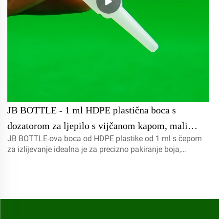
JB BOTTLE - 1 ml HDPE plastična boca s
dozatorom za ljepilo s vijčanom kapom, mali
JB BOTTLE-ova boca od HDPE plastike od 1 ml s čepom
kapacitet za pakiranje boja i kemikalija, boca za
za izlijevanje idealna je za precizno pakiranje boja,
ljepilo
kemikalija i trenutnog ljepila. Kompaktna, izdržljiva i
jednostavna za uporabu.