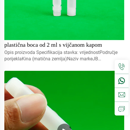
plastična boca od 2 ml s vijčanom kapom
Opis proizvoda Specifikacija stavka: vrijednostPodručje
porijeklaKina (matična zemlja)Naziv markeJB
BOTTLEOznaka modelaJB-232Obrađena površinaŠtampa
ekranaIndustrijska upotrebaKemikalijeLjepila i
brtvilaOsnovni mat...