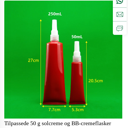
oss for skreddersyingLokmister, sprayhatter, skruflok,
skivehatter...
Tilpassede 50 g solcreme og BB-cremeflasker