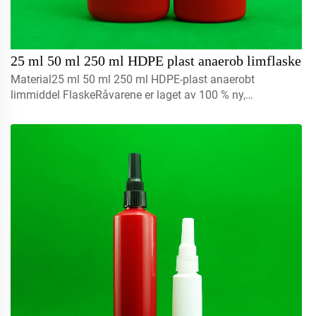
25 ml 50 ml 250 ml HDPE plast anaerob limflaske
Material25 ml 50 ml 250 ml HDPE-plast anaerobt
limmiddel FlaskeRåvarene er laget av 100 % ny,
gjenvinnbar, miljøvennlig plast og er perfekt egnet til
matvareemballasje.Volum5 ml 10 ml 15 mlKontakt oss for
egendesignCa...