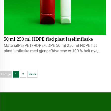
50 ml 250 ml HDPE flad plast låselimflaske
MaterialPE/PET/HDPE/LDPE 50 ml 250 ml HDPE flat
plast limflaske med gjengeRåvarene er 100 % helt nye,
gjenvinnbare, miljøvennlige og egner seg perfekt for
matemballasje.Volum5 ml 10 ml 15 mlTa kontakt med oss
f...
Forrige
1
2
Neste