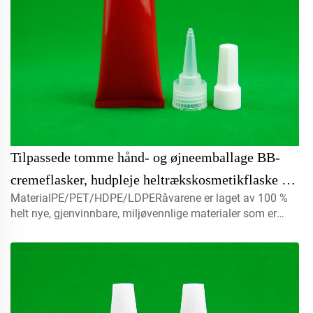
Tilpassede tomme hånd- og øjneemballage BB-
cremeflasker, hudpleje heltrækskosmetikflaske til
MaterialPE/PET/HDPE/LDPERåvarene er laget av 100 %
kosmetik med hætter
helt nye, gjenvinnbare, miljøvennlige materialer som er
perfekte til matemballasje.Volum5 ml 10 ml 15 mlkontakt
oss for skreddersyingLokmister, sprayhatter, skruflok,
skivehatter...