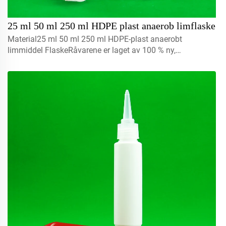
25 ml 50 ml 250 ml HDPE plast anaerob limflaske
Material25 ml 50 ml 250 ml HDPE-plast anaerobt
limmiddel FlaskeRåvarene er laget av 100 % ny,
gjenvinnbar, miljøvennlig plast og er perfekt egnet til
matvareemballasje.Volum5 ml 10 ml 15 mlKontakt oss for
egendesignCa...