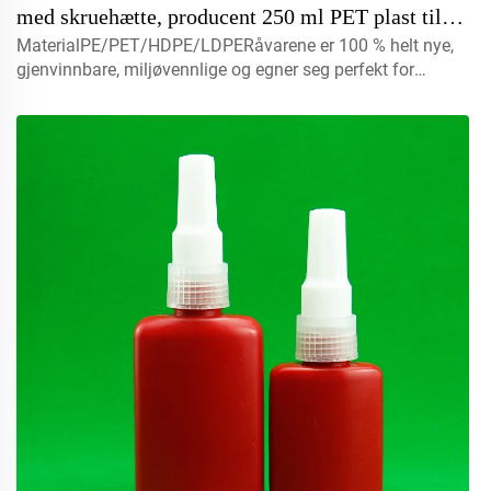
med skruehætte, producent 250 ml PET plast til
MaterialPE/PET/HDPE/LDPERåvarene er 100 % helt nye,
hudpleje
gjenvinnbare, miljøvennlige og egner seg perfekt for
matemballasje.Volum10 ml Ta kontakt med oss for
egendesignKappemist-sprøyte, skrufelokk, skive lokk,
klaff...