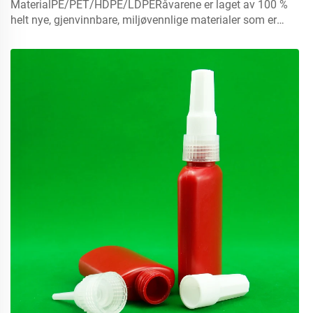
MaterialPE/PET/HDPE/LDPERåvarene er laget av 100 %
helt nye, gjenvinnbare, miljøvennlige materialer som er
perfekte til matemballasje.Volum5 ml 10 ml 15 mlkontakt
oss for skreddersyingLokmister, sprayhatter, skruflok,
skivehatter...