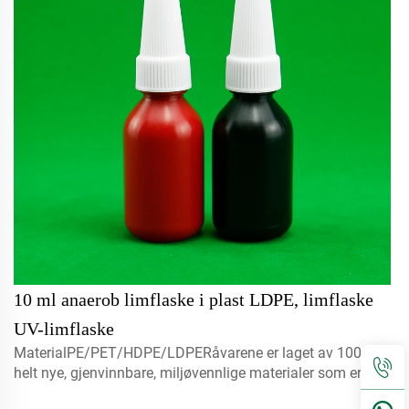
10 ml anaerob limflaske i plast LDPE, limflaske
UV-limflaske
MaterialPE/PET/HDPE/LDPERåvarene er laget av 100 %
helt nye, gjenvinnbare, miljøvennlige materialer som er
perfekte til matemballasje.Volum5 ml 10 ml 15 mlkontakt