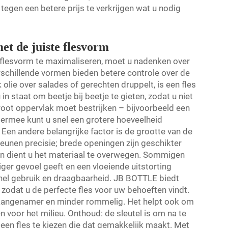
egen een betere prijs te verkrijgen wat u nodig
et de juiste flesvorm
 flesvorm te maximaliseren, moet u nadenken over
erschillende vormen bieden betere controle over de
k olie over salades of gerechten druppelt, is een fles
in staat om beetje bij beetje te gieten, zodat u niet
groot oppervlak moet bestrijken – bijvoorbeeld een
 Hiermee kunt u snel een grotere hoeveelheid
. Een andere belangrijke factor is de grootte van de
unen precisie; brede openingen zijn geschikter
ien dient u het materiaal te overwegen. Sommigen
ger gevoel geeft en een vloeiende uitstorting
snel gebruik en draagbaarheid. JB BOTTLE biedt
 zodat u de perfecte fles voor uw behoeften vindt.
n aangenamer en minder rommelig. Het helpt ook om
voor het milieu. Onthoud: de sleutel is om na te
 een fles te kiezen die dat gemakkelijk maakt. Met