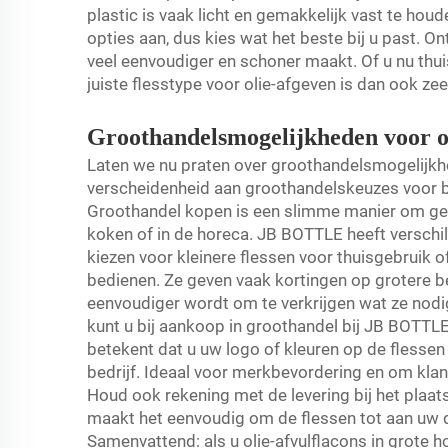
plastic is vaak licht en gemakkelijk vast te hou
opties aan, dus kies wat het beste bij u past. O
veel eenvoudiger en schoner maakt. Of u nu thuis
juiste flesstype voor olie-afgeven is dan ook zee
Groothandelsmogelijkheden voor o
Laten we nu praten over groothandelsmogelijk
verscheidenheid aan groothandelskeuzes voor be
Groothandel kopen is een slimme manier om geld t
koken of in de horeca. JB BOTTLE heeft verschi
kiezen voor kleinere flessen voor thuisgebruik o
bedienen. Ze geven vaak kortingen op grotere be
eenvoudiger wordt om te verkrijgen wat ze nodig
kunt u bij aankoop in groothandel bij JB BOTTL
betekent dat u uw logo of kleuren op de flessen 
bedrijf. Ideaal voor merkbevordering en om klan
Houd ook rekening met de levering bij het plaa
maakt het eenvoudig om de flessen tot aan uw d
Samenvattend: als u olie-afvulflacons in grote