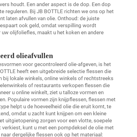
er vers houdt. Een ander aspect is de dop. Een dop
te reguleren. Bij JB BOTTLE richten we ons op het
t laten afvullen van olie. Onthoud: de juiste
 bespaart ook geld, omdat verspilling wordt
 uw olijfoliefles, maakt u het koken en andere
eerd olieafvullen
esvormen voor gecontroleerd olie-afgeven, is het
OTTLE heeft een uitgebreide selectie flessen die
n bij lokale winkels, online winkels of rechtstreeks
elenwinkels of restaurants verkopen flessen die
eer u online winkelt, ziet u talloze vormen en
n. Populaire vormen zijn knijpflessen, flessen met
pe helpt u de hoeveelheid olie die eruit komt, te
ekend, omdat u zacht kunt knijpen om een kleine
et uitgietopening zorgen voor een vlotte, soepele
 verkiest, kunt u met een pompdeksel de olie met
naar dergelijke flessen ook op het materiaal: