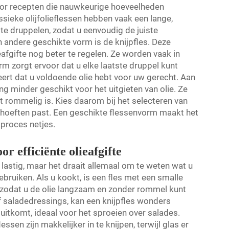
voor recepten die nauwkeurige hoeveelheden
ssieke olijfolieflessen hebben vaak een lange,
 te druppelen, zodat u eenvoudig de juiste
andere geschikte vorm is de knijpfles. Deze
eafgifte nog beter te regelen. Ze worden vaak in
rm zorgt ervoor dat u elke laatste druppel kunt
eert dat u voldoende olie hebt voor uw gerecht. Aan
g minder geschikt voor het uitgieten van olie. Ze
at rommelig is. Kies daarom bij het selecteren van
ehoeften past. Een geschikte flessenvorm maakt het
kproces netjes.
or efficiënte olieafgifte
n lastig, maar het draait allemaal om te weten wat u
bruiken. Als u kookt, is een fles met een smalle
, zodat u de olie langzaam en zonder rommel kunt
of saladedressings, kan een knijpfles wonders
uitkomt, ideaal voor het sproeien over salades.
essen zijn makkelijker in te knijpen, terwijl glas er