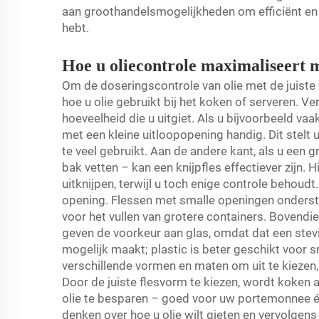
aan groothandelsmogelijkheden om efficiënt en t
hebt.
Hoe u oliecontrole maximaliseert m
Om de doseringscontrole van olie met de juiste
hoe u olie gebruikt bij het koken of serveren. V
hoeveelheid die u uitgiet. Als u bijvoorbeeld vaa
met een kleine uitloopopening handig. Dit stelt u 
te veel gebruikt. Aan de andere kant, als u een 
bak vetten – kan een knijpfles effectiever zijn.
uitknijpen, terwijl u toch enige controle behoudt
opening. Flessen met smalle openingen onderste
voor het vullen van grotere containers. Bovend
geven de voorkeur aan glas, omdat dat een stevi
mogelijk maakt; plastic is beter geschikt voor 
verschillende vormen en maten om uit te kiezen,
Door de juiste flesvorm te kiezen, wordt koke
olie te besparen – goed voor uw portemonnee én 
denken over hoe u olie wilt gieten en vervolgens