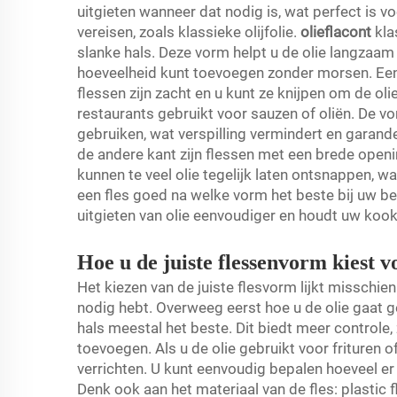
uitgieten wanneer dat nodig is, wat perfect is 
vereisen, zoals klassieke olijfolie.
olieflacont
kla
slanke hals. Deze vorm helpt u de olie langzaam
hoeveelheid kunt toevoegen zonder morsen. Een 
flessen zijn zacht en u kunt ze knijpen om de oli
restaurants gebruikt voor sauzen of oliën. De vo
gebruiken, wat verspilling vermindert en garand
de andere kant zijn flessen met een brede openin
kunnen te veel olie tegelijk laten ontsnappen, w
een fles goed na welke vorm het beste bij uw b
uitgieten van olie eenvoudiger en houdt uw koo
Hoe u de juiste flessenvorm kiest vo
Het kiezen van de juiste flesvorm lijkt misschie
nodig hebt. Overweeg eerst hoe u de olie gaat ge
hals meestal het beste. Dit biedt meer controle
toevoegen. Als u de olie gebruikt voor frituren 
verrichten. U kunt eenvoudig bepalen hoeveel er 
Denk ook aan het materiaal van de fles: plastic fl