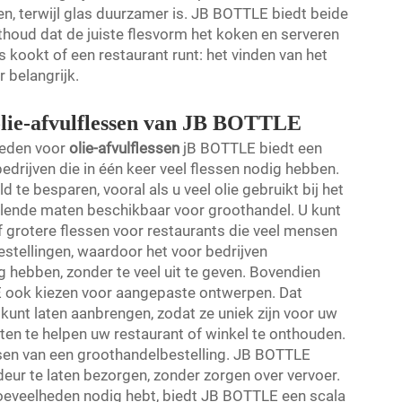
den, terwijl glas duurzamer is. JB BOTTLE biedt beide
nthoud dat de juiste flesvorm het koken en serveren
 kookt of een restaurant runt: het vinden van het
r belangrijk.
lie-afvulflessen van JB BOTTLE
heden voor
olie-afvulflessen
jB BOTTLE biedt een
drijven die in één keer veel flessen nodig hebben.
e besparen, vooral als u veel olie gebruikt bij het
llende maten beschikbaar voor groothandel. U kunt
f grotere flessen voor restaurants die veel mensen
stellingen, waardoor het voor bedrijven
 hebben, zonder te veel uit te geven. Bovendien
E ook kiezen voor aangepaste ontwerpen. Dat
kunt laten aanbrengen, zodat ze uniek zijn voor uw
ten te helpen uw restaurant of winkel te onthouden.
tsen van een groothandelbestelling. JB BOTTLE
eur te laten bezorgen, zonder zorgen over vervoer.
 hoeveelheden nodig hebt, biedt JB BOTTLE een scala