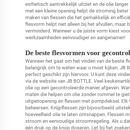
esthetisch aantrekkelijk uitziet en de olie lang
met een kleine opening helpt de stroming beter 
maken van flessen die het gemakkelijk en efficiën
flesvorm helpt niet alleen bij het afvullen, maar
verminderd. Wanneer u de juiste vorm kiest voor
werkzaamheden eenvoudiger en aangenamer!
De beste flesvormen voor gecontrol
Wanneer het gaat om het vinden van de beste fl
belangrijk om te weten waar u moet kijken. JB B
perfect geschikt zijn hiervoor. U kunt deze vinde
via de website van JB BOTTLE. Veel keukenartik
olie op een gecontroleerde manier afgeven. Wann
maten die helpen om olie zonder rommel te giete
uitgietopening en flessen met pompdeksel. Elk ty
beheersen. Knijpflessen zijn bijvoorbeeld uitst
hoeveelheid olie te laten ontsnappen. Flessen m
stroom en eenvoudige stroomregeling. Als u dat
één druk op de knop doseren. Let bij het zoeken 