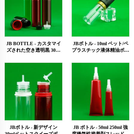
JB BOTTLE - カスタマイ
JBボトル - 10ml ペット/ペ
ズされた空き透明黒 30ml
プラスチック液体精油ボト
40ml 50ml 60ml 70ml 75ml
ル 白目滴器ボトル カスタ
プラスチックLdpe エッセ
ムキャップ/ロゴ/カラー目
ンシャル液体オイル V3 絞
滴器ボトル
り落とし瓶 0.01 USD トッ
プセール製品
JBボトル - 新デザイン
JB ボトル - 50ml 250ml 強
30mlペットスクイーズボト
度嫌気性接着剤スレッドロ