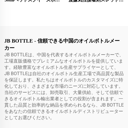
ル オイルジュースリフィ
ッカー LDPE ボトル ロゴ
ルボトル 60ml 70mlアイリ
印刷付き 化学用途用 シー
キッドドロッパーボトル
ルタイプ PE 材料 嫌気性接
チャイルドプルーフキャッ
着剤ボトル
プ付き 特許製品/新デザイ
ン製品
JB BOTTLE - 信頼できる中国のオイルボトルメー
カー
JB BOTTLEは、中国を代表するオイルボトルメーカーで、
工場直販価格でプレミアムなオイルボトルを提供していま
す。経験豊富なオイルボトル生産サプライヤーとして、
JB BOTTLEは自社のオイルボトル生産工場で高品質な製品
を保証します。私たちはオイルボトルのカスタマイズに特
化しており、さまざまな市場のニーズに対応しています。
当社のサービスには、卸売取引、大量供給、そして信頼で
きるオイルボトル輸出業者としての役割が含まれます。一
貫した品質と効率的な納品を求められるなら、JB BOTTLE
をあなたの信頼できるオイルボトルディストリビューター
としてお選びください。