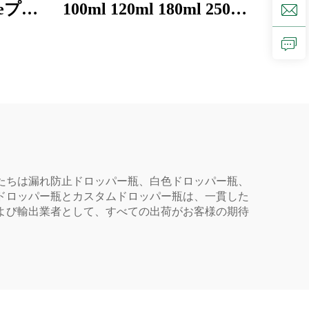
 Peプラ
100ml 120ml 180ml 250ml
ロッパ
500ml Peプラスチックボ
プ付き
トルオイルボトル フリ
ボトル
ップキャップ付き 0.01
USD トップセール製品
私たちは漏れ防止ドロッパー瓶、白色ドロッパー瓶、
ドロッパー瓶とカスタムドロッパー瓶は、一貫した
および輸出業者として、すべての出荷がお客様の期待