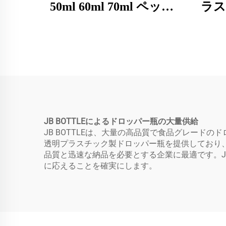
50ml 60ml 70ml ペット
ラス
オイルボトル 色彩豊か
グル
なプラスチックスプレ
ル 
スドロッパー ボトル 液
リュ
体用ボトル 精油用液体
容量
ジュース 特許製品/新デ
品の
ザイン製品
JB BOTTLEによるドロッパー瓶の大量供給
JB BOTTLEは、大量の高品質で食品グレー
透明プラスチック製ドロッパー瓶を提供しており
品質と迅速な納品を必要とする企業に最適です。J
に応えることを確実にします。