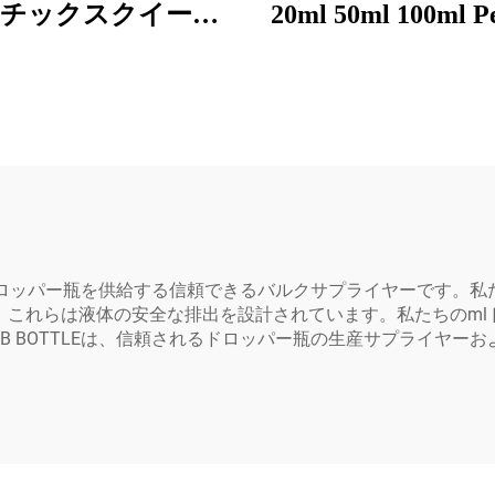
チックスクイーズ
20ml 50ml 100ml
ードロッパーボト
スチック液体ド
フリップトップスク
ーボトルキャッ
ーキャップ付き 小
スーパーグルー 
 塗料および化学製
包装 スーパーグル
ー ボトル
ドのドロッパー瓶を供給する信頼できるバルクサプライヤーです。
、これらは液体の安全な排出を設計されています。私たちのml
B BOTTLEは、信頼されるドロッパー瓶の生産サプライヤー