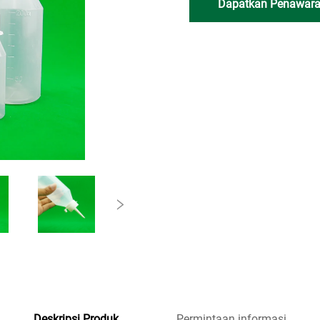
Dapatkan Penawara
Deskripsi Produk
Permintaan informasi