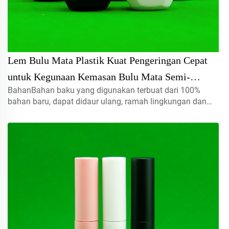
Lem Bulu Mata Plastik Kuat Pengeringan Cepat
untuk Kegunaan Kemasan Bulu Mata Semi-
BahanBahan baku yang digunakan terbuat dari 100%
Permanen
bahan baru, dapat didaur ulang, ramah lingkungan dan
sangat cocok untuk kemasan makanan.Volume5ml 10ml
15mlhubungi kami untuk pesanan khususTutup semprot,
tutup ulir, tutup jenis disc...