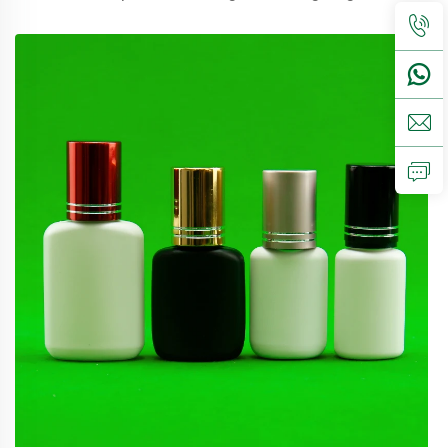
sangat cocok untuk kemasan makanan.Volume5ml 10ml
15mlhubungi kami untuk pesanan khususTutup semprot,
tutup ulir, tutup jenis disc...