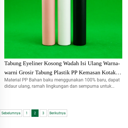
Tabung Eyeliner Kosong Wadah Isi Ulang Warna-
warni Grosir Tabung Plastik PP Kemasan Kotak
Material PP Bahan baku menggunakan 100% baru, dapat
Sablon Layar Kosmetik
didaur ulang, ramah lingkungan dan sempurna untuk
kemasan makanan. Volume 10G hubungi kami untuk
pesanan khusus Jenis Tutup semprotan, tutup ulir, tutup
putar, tutup flip atas dll.
Sebelumnya
1
2
3
Berikutnya