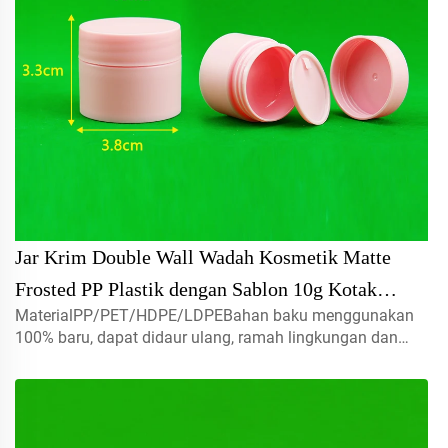
Jar Krim Double Wall Wadah Kosmetik Matte
Frosted PP Plastik dengan Sablon 10g Kotak
MaterialPP/PET/HDPE/LDPEBahan baku menggunakan
Karton Sampel Gratis Tutup Ulir
100% baru, dapat didaur ulang, ramah lingkungan dan
sempurna untuk kemasan makanan.Volume10ml hubungi
kami untuk pesanan khususKapasitasSprayer mist, tutup
sekrup, tutup disc, tutup flip...