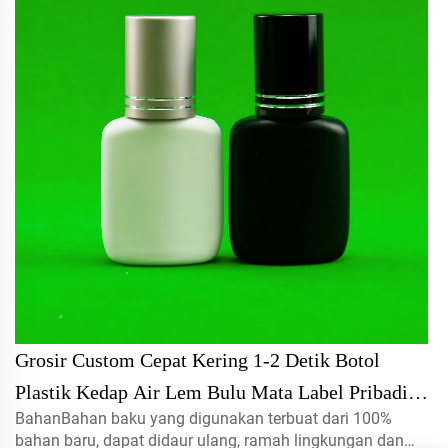
Grosir Custom Cepat Kering 1-2 Detik Botol
Plastik Kedap Air Lem Bulu Mata Label Pribadi
BahanBahan baku yang digunakan terbuat dari 100%
Botol Lem Bulu Mata - Beli Lem Bulu Mata Bo
bahan baru, dapat didaur ulang, ramah lingkungan dan