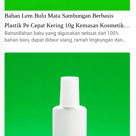
Bahan Lem Bulu Mata Sambungan Berbasis
Plastik Pe Cepat Kering 10g Kemasan Kosmetik
BahanBahan baku yang digunakan terbuat dari 100%
Sablon Kotak Karton Tutup Ulir
bahan baru, dapat didaur ulang, ramah lingkungan dan
sangat cocok untuk kemasan makanan.Volume5ml 10ml
15mlhubungi kami untuk pesanan khususTutup semprot,
tutup ulir, tutup jenis disc...