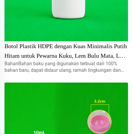
Botol Plastik HDPE dengan Kuas Minimalis Putih
Hitam untuk Pewarna Kuku, Lem Bulu Mata, Lem
BahanBahan baku yang digunakan terbuat dari 100%
Kuat untuk Penggunaan Botol Kosmetik
bahan baru, dapat didaur ulang, ramah lingkungan dan
sangat cocok untuk kemasan makanan.Volume5ml 10ml
15mlhubungi kami untuk pesanan khususTutup semprot,
tutup ulir, tutup jenis disc...