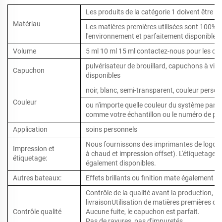
Les produits de la catégorie 1 doivent être p
Matériau
Les matières premières utilisées sont 100% n
l'environnement et parfaitement disponibles 
Volume
5 ml 10 ml 15 ml contactez-nous pour les 
pulvérisateur de brouillard, capuchons à vis,
Capuchon
disponibles
noir, blanc, semi-transparent, couleur person
Couleur
ou n'importe quelle couleur du système panto
comme votre échantillon ou le numéro de pa
Application
soins personnels
Nous fournissons des imprimantes de logos 
Impression et
à chaud et impression offset). L'étiquetage e
étiquetage:
également disponibles.
Autres bateaux:
Effets brillants ou finition mate également d
Contrôle de la qualité avant la production, e
livraisonUtilisation de matières premières de
Contrôle qualité
Aucune fuite, le capuchon est parfait.
Pas de rayures, pas d'impuretés