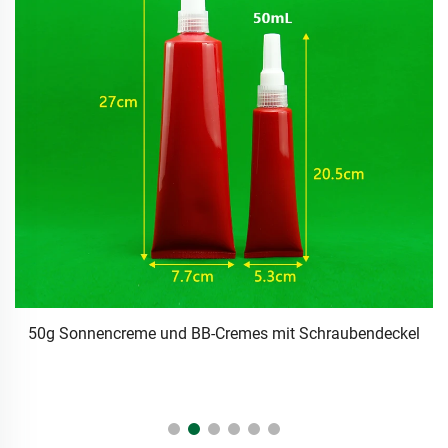
l
1 Oz Hdpe Flach ovale Kunststoffklebflasche Natürliche
Blau-Rote Farbe Kunststoffflaschen Tropfkappe Flasche