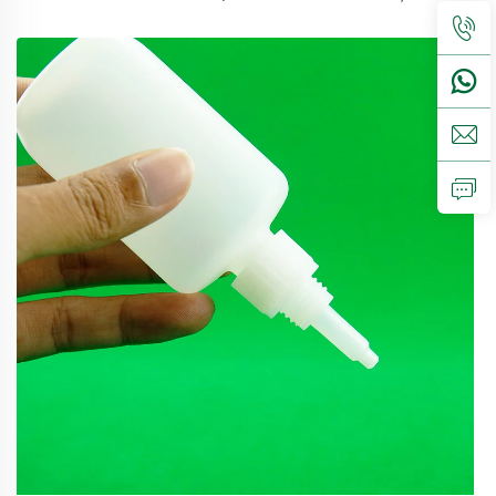
perfecte pentru ambalarea produselor
alimentare.Volum5ml 10ml 15mlcontactați-ne pentru
personalizareCapac misturător, capace cu filet, capace cu
disc...