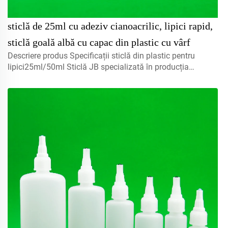
sticlă de 25ml cu adeziv cianoacrilic, lipici rapid,
sticlă goală albă cu capac din plastic cu vârf
Descriere produs Specificații sticlă din plastic pentru
lipici25ml/50ml Sticlă JB specializată în producția
diverselor tipuri de lipici, lichide, adezivi, cosmetice, etc...