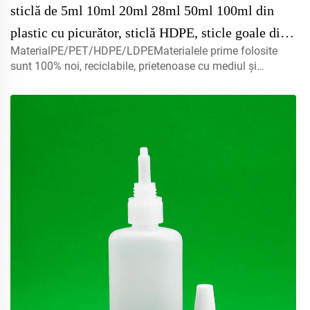
sticlă de 5ml 10ml 20ml 28ml 50ml 100ml din
plastic cu picurător, sticlă HDPE, sticle goale din
MaterialPE/PET/HDPE/LDPEMaterialele prime folosite
plastic comprimabile cu picurător
sunt 100% noi, reciclabile, prietenoase cu mediul și
perfecte pentru ambalarea produselor
alimentare.Volum5ml 10ml 15mlcontactați-ne pentru
personalizareCapac misturător, capace cu filet, capace cu
disc...