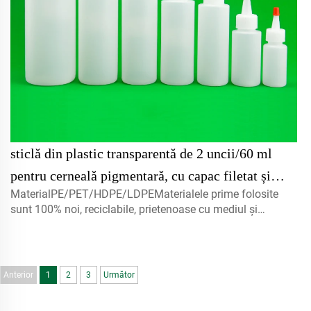
sticlă din plastic transparentă de 2 uncii/60 ml
pentru cerneală pigmentară, cu capac filetat și
MaterialPE/PET/HDPE/LDPEMaterialele prime folosite
pipetă de stropit
sunt 100% noi, reciclabile, prietenoase cu mediul și
perfecte pentru ambalarea produselor
alimentare.Volum5ml 10ml 15mlcontactați-ne pentru
personalizareCapac misturător, capace cu filet, capace cu
disc...
Anterior
1
2
3
Următor