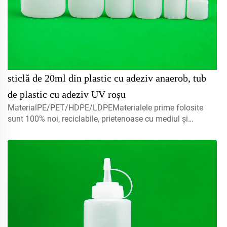
sticlă de 20ml din plastic cu adeziv anaerob, tub
de plastic cu adeziv UV roșu
MaterialPE/PET/HDPE/LDPEMaterialele prime folosite
sunt 100% noi, reciclabile, prietenoase cu mediul și
perfecte pentru ambalarea produselor
alimentare.Volum5ml 10ml 15mlcontactați-ne pentru
personalizareCapac misturător, capace cu filet, capace cu
disc...