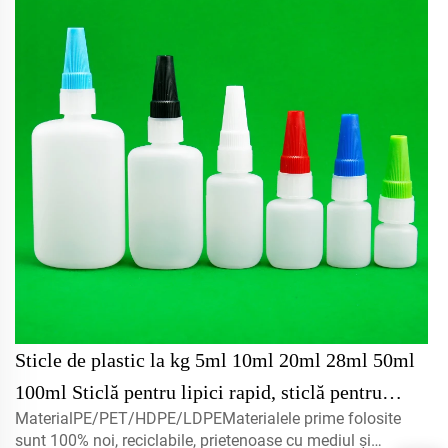
Sticle de plastic la kg 5ml 10ml 20ml 28ml 50ml
100ml Sticlă pentru lipici rapid, sticlă pentru
MaterialPE/PET/HDPE/LDPEMaterialele prime folosite
adeziv cianoacrilic, cu capac răsucit
sunt 100% noi, reciclabile, prietenoase cu mediul și