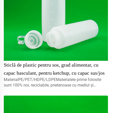
Sticlă de plastic pentru sos, grad alimentar, cu
capac basculant, pentru ketchup, cu capac sus/jos
MaterialPE/PET/HDPE/LDPEMaterialele prime folosite
sunt 100% noi, reciclabile, prietenoase cu mediul și
perfecte pentru ambalarea produselor
alimentare.Volum5ml 10ml 15mlcontactați-ne pentru
personalizareCapac misturător, capace cu filet, capace cu
disc...