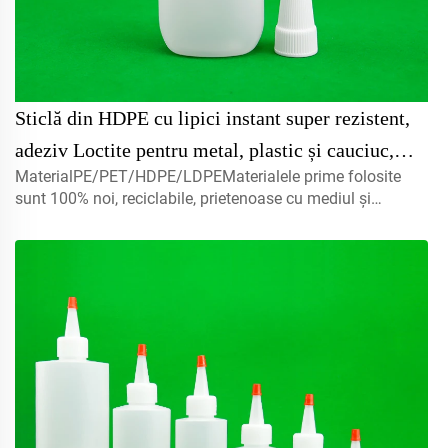
Sticlă din HDPE cu lipici instant super rezistent,
adeziv Loctite pentru metal, plastic și cauciuc,
MaterialPE/PET/HDPE/LDPEMaterialele prime folosite
ambalaj din plastic
sunt 100% noi, reciclabile, prietenoase cu mediul și
perfecte pentru ambalarea produselor
alimentare.Volum5ml 10ml 15mlcontactați-ne pentru
personalizareCapac misturător, capace cu filet, capace cu
disc...