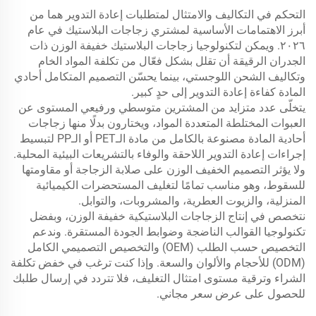
التحكم في التكاليف والامتثال لمتطلبات إعادة التدوير هما من
أبرز الاهتمامات الأساسية لمشتري زجاجات البلاستيك في عام
٢٠٢٦. ويمكن لتكنولوجيا زجاجات البلاستيك خفيفة الوزن ذات
الجدران الرقيقة أن تقلل بشكل فعّال من تكلفة المواد الخام
وتكاليف الشحن اللوجستي، بينما يحسّن التصميم المتكامل أحادي
المادة كفاءة إعادة التدوير إلى حدٍ كبير.
يتخلّى عدد متزايد من المشترين متوسطي ورفيعي المستوى عن
العبوات المختلطة المتعددة المواد، ويختارون بدلًا منها زجاجات
أحادية المادة مصنوعة بالكامل من مادة الـPET أو الـPP لتبسيط
إجراءات إعادة التدوير اللاحقة والوفاء بالتشريعات البيئية المحلية.
ولا يؤثر التصميم الخفيف الوزن على صلابة الزجاجة أو مقاومتها
للسقوط، وهو مناسب تمامًا لتغليف المستحضرات الكيميائية
المنزلية، والزيوت العطرية، والمشروبات، والتوابل.
نتخصص في إنتاج الزجاجات البلاستيكية خفيفة الوزن، وبفضل
تكنولوجيا القوالب الناضجة وضوابط الجودة المستقرة. وندعم
التخصيص حسب الطلب (OEM) والتخصيص التصميمي الكامل
(ODM) للأحجام والألوان والسعة. وإذا كنت ترغب في خفض تكلفة
الشراء وترقية مستوى امتثال التغليف، فلا تتردد في إرسال طلبك
للحصول على عرض سعر مجاني.