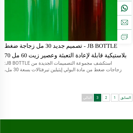
JB BOTTLE - تصميم جديد 30 مل زجاجة ضغط
بلاستيكية قابلة لإعادة التعبئة وعصير زيت 60 مل 70
استكشف مجموعة التصميمات الجديدة من JB BOTTLE:
مل زجاجة قطارة سائل للعين مع غطاء آمن
زجاجات ضغط من مادة البولي إيثيلين تيرفثالات بسعة 30 مل،
للأطفال منتجات حاصلة على براءة اختراع / منتجات
وزجاجات إعادة تعبئة الزيوت/العصير، وقطارات سوائل العين
بسعة 60 مل/70 مل مع أغطية مقاومة للأطفال. حاصلة على
بتصميم جديد
براءة اختراع للسلامة والراحة.
السابق
1
2
3
التالي