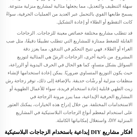
سهلة التنظيف والتعديل، مما يجعلها مثالية لمشاريع منزلية متنوعة.
يسمح طابعها القوي بالتحمل عبر العديد من العمليات الحرفية، سواءً
كانت التقطيع أو الطلاء أو إعادة التشكيل.
قد تتطلب مشاريع مختلفة خصائص معينة للزجاجات. الزجاجات
القابلة للضغط ممتازة للمشاريع التي تتطلب تطبيقًا دقيقًا، مثل صب
الغراء أو الطلاء. فهي تتيح التحكم في التدفق، مما يعزز دقة
المشروع. من ناحية أخرى، الزجاجات الرشّ هي المثالية لتوزيع
السوائل بشكل متساوٍ، كما هو الحال في الحرف اليدوية أو الزراعة،
حيث يكون التوزيع المتساوي ضروريًا. يمكن إعادة استخدامها لإنشاء
منظفات منزلية أو رشّات حديقة. بالإضافة إلى ذلك، توفر زجاجة رش
زيت الطهي قابلية إعادة استخدام فريدة، سواء للأعمال الطهوية أو
المشاريع الحرفية الإبداعية، مما يبرز مرونة الزجاجة في
الاستخدامات المختلفة. من خلال إدراج هذه الخيارات، يمكنك العثور
على استخدام لمعظم أنواع الزجاجات البلاستيكية في المشاريع
المنزلية DIY، واستغلال إمكانياتها الكاملة.
أفكار مشاريع DIY إبداعية باستخدام الزجاجات البلاستيكية