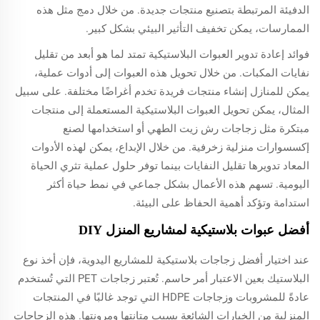
الدفيئة المرتبطة بتصنيع منتجات جديدة. من خلال دمج مثل هذه
الممارسات، يمكن تخفيف التأثير البيئي بشكل كبير.
فوائد إعادة تدوير العبوات البلاستيكية تمتد لما هو أبعد من تقليل
نفايات المكبات. من خلال تحويل هذه العبوات إلى أدوات عملية،
يمكن للمنازل إنشاء منتجات فريدة تخدم أغراضًا مختلفة. على سبيل
المثال، يمكن تحويل العبوات البلاستيكية المستعملة إلى منتجات
مبتكرة مثل زجاجات رش زيت الطهي أو استخدامها لصنع
إكسسوارات منزلية زخرفية. من خلال الإبداع، يمكن لهذه الأدوات
المعاد تدويرها تقليل النفايات بينما توفر حلول عملية تثري الحياة
اليومية. تسهم هذه الأعمال بشكل جماعي في نمط حياة أكثر
استدامة وتؤكد أهمية الحفاظ على البيئة.
أفضل عبوات بلاستيكية لمشاريع المنزل DIY
عند اختيار أفضل زجاجات بلاستيكية للمشاريع اليدوية، فإن أخذ نوع
البلاستيك بعين الاعتبار أمر حاسم. تُعتبر زجاجات PET التي تُستخدم
عادةً للمشروبات وزجاجات HDPE التي توجد غالبًا في المنتجات
المنزلية من الخيارات الشائعة بسبب متانتها ومرونتها. هذه الزجاجات