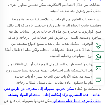
النفايات. من خلال التصاميم الابتكارية، يمكن تحسين مظهر الغرف
بشكل كبير وتعزيز بيئة صديقة للبيئة.
إنشاء مغذيات الطيور من الزجاجات البلاستيكية هو تجربة ممتعة
وتعليمية تشجع الحياة البرية على زيارة حديقتك. بالإضافة إلى ذلك،
صنع أكواريومات صغيرة من هذه الزجاجات يعرض النباتات بطريقة
ساحرة وصديقة للبيئة. عن طريق قص فتحات في الزجاجة وإضافة
مكان للوقوف، يمكنك تقديم مكان تغذية ممتع لأنواع مختلفة من
الطيور. هذا لا يدعم فقط الحيوانات المحلية ولكن يعلم الأطفال أيضًا
عن التنوع البيولوجي وحماية الطبيعة.
صنع أدوات وأكسسوارات المنزل مثل المغرفات أو الفunnels من
الزجاجات البلاستيكية يلبي احتياجات عملية متعددة بينما يجسد روح
DIY والاستدامة. هذه الأدوات تمن الحاجة لشراء أدوات جديدة
باستخدام ما سيكون عادة نفايات. على سبيل المثال، زجاجة
بلاستيكية مع غطاء
يمكن تحويلها بسهولة إلى مجارف عن طريق قص
القاعدة. هذه المشاريع تؤكد إمكانية إعادة استخدام المواد وتساهم
بشكل كبير في نمط حياة مستدام.
يمكن تحويلها بسهولة إلى قمع عن