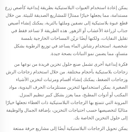
يمكن إعادة استخدام العبوات البلاستيكية بطريقة إبداعية كأصص زرع
مستدامة، مما يجعلها خيارًا ممتازًا للمشاريع الصديقة للبيئة. من خلال
قطع عبوة بلاستيكية إلى نصفين وملئها بالتربة، يمكنك إنشاء أصيص
جذاب لزراعة الأعشاب أو الزهور. هذه الطريقة لا تساعد فقط في
تقليل النفايات، ولكنها أيضًا تزيّن المساحات الخارجية بلمسة
شخصية. استخدام رشاش الماء يساعد في توزيع الرطوبة بشكل
متساوٍ، مما يضمن نمو النباتات بصحة جيدة.
فكرة إبداعية أخرى تشمل صنع حلول تخزين فريدة من نوعها من
زجاجات بلاستيكية بأحجام مختلفة. من خلال استخدام زجاجات الرش
وزجاجات الضغط، يمكنك إنشاء أقسام ومرتبات لتخزين الأشياء
الصغيرة. يمكن استخدامها لتخزين مستلزمات الحرف اليدوية، مواد
المكتب أو أدوات المطبخ، مما يعزز بشكل كبير تنظيم المنزل.
المرونة التي تتمتع بها الزجاجات البلاستيكية ذات الغطاء تجعلها خيارًا
مثاليًا لتخصيصها حسب احتياجات التخزين، بإضافة الجمال والوظيفة
إلى حلول التخزين الخاصة بك.
يمكن تحويل الزجاجات البلاستيكية أيضًا إلى مشاريع حرفة ممتعة