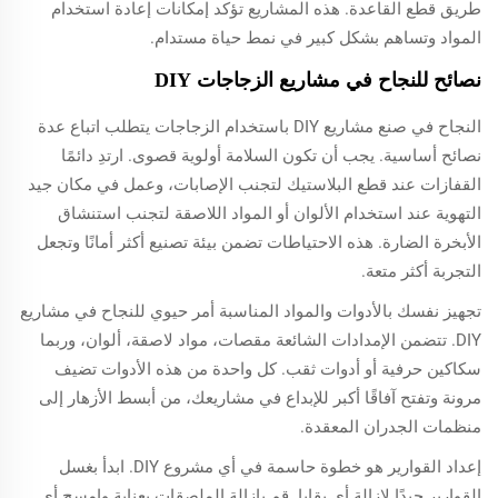
طريق قطع القاعدة. هذه المشاريع تؤكد إمكانات إعادة استخدام
المواد وتساهم بشكل كبير في نمط حياة مستدام.
نصائح للنجاح في مشاريع الزجاجات DIY
النجاح في صنع مشاريع DIY باستخدام الزجاجات يتطلب اتباع عدة
نصائح أساسية. يجب أن تكون السلامة أولوية قصوى. ارتدِ دائمًا
القفازات عند قطع البلاستيك لتجنب الإصابات، وعمل في مكان جيد
التهوية عند استخدام الألوان أو المواد اللاصقة لتجنب استنشاق
الأبخرة الضارة. هذه الاحتياطات تضمن بيئة تصنيع أكثر أمانًا وتجعل
التجربة أكثر متعة.
تجهيز نفسك بالأدوات والمواد المناسبة أمر حيوي للنجاح في مشاريع
DIY. تتضمن الإمدادات الشائعة مقصات، مواد لاصقة، ألوان، وربما
سكاكين حرفية أو أدوات ثقب. كل واحدة من هذه الأدوات تضيف
مرونة وتفتح آفاقًا أكبر للإبداع في مشاريعك، من أبسط الأزهار إلى
منظمات الجدران المعقدة.
إعداد القوارير هو خطوة حاسمة في أي مشروع DIY. ابدأ بغسل
القوارير جيدًا لإزالة أي بقايا. قم بإزالة الملصقات بعناية وامسح أي