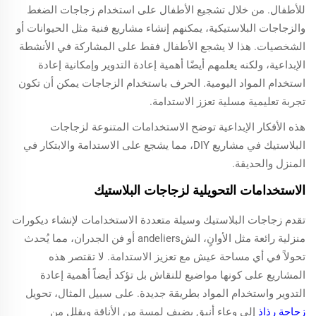
للأطفال. من خلال تشجيع الأطفال على استخدام زجاجات الضغط
والزجاجات البلاستيكية، يمكنهم إنشاء مشاريع فنية مثل الحيوانات أو
الشخصيات. هذا لا يشجع الأطفال فقط على المشاركة في الأنشطة
الإبداعية، ولكنه يعلمهم أيضًا أهمية إعادة التدوير وإمكانية إعادة
استخدام المواد اليومية. الحرف باستخدام الزجاجات يمكن أن تكون
تجربة تعليمية مسلية تعزز الاستدامة.
هذه الأفكار الإبداعية توضح الاستخدامات المتنوعة لزجاجات
البلاستيك في مشاريع DIY، مما يشجع على الاستدامة والابتكار في
المنزل والحديقة.
الاستخدامات التحويلية لزجاجات البلاستيك
تقدم زجاجات البلاستيك وسيلة متعددة الاستخدامات لإنشاء ديكورات
منزلية رائعة مثل الأوانٍ، الشandeliers أو فن الجدران، مما يُحدث
تحولاً في أي مساحة عيش مع تعزيز الاستدامة. لا تقتصر هذه
المشاريع على كونها مواضيع للنقاش بل تؤكد أيضاً أهمية إعادة
التدوير واستخدام المواد بطريقة جديدة. على سبيل المثال، تحويل
زجاجة رذاذ
إلى وعاء أنيق يضيف لمسة من الأناقة ويقلل من