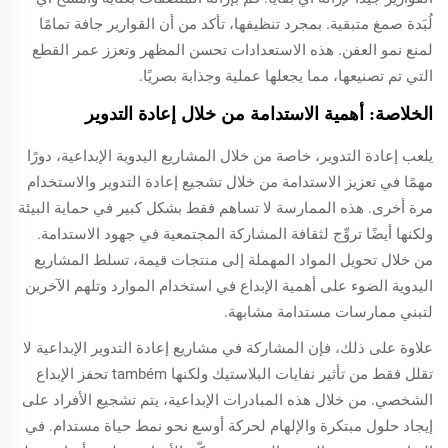
لُبَدة صمغ متبقية. بمجرد تنظيفها، تأكد من أن القوارير جافة تمامًا
لمنع نمو العفن. هذه الاستعدادات تحسن المظهر وتعزز عمر القطع
التي تم تصنيعها، مما يجعلها عملية وجذابة بصريًا.
الخلاصة: أهمية الاستدامة من خلال إعادة التدوير
يلعب إعادة التدوير، خاصة من خلال المشاريع اليدوية الإبداعية، دورًا
مهمًا في تعزيز الاستدامة من خلال تشجيع إعادة التدوير والاستخدام
مرة أخرى. هذه الممارسة لا تساهم فقط بشكل كبير في حماية البيئة
ولكنها أيضًا تروِّج لثقافة المشاركة المجتمعية في جهود الاستدامة.
من خلال تحويل المواد المهملة إلى منتجات قيمة، تسلط المشاريع
اليدوية الضوء على أهمية الإبداع في استخدام الموارد وتلهم الآخرين
لتبني ممارسات مستدامة مشابهة.
علاوة على ذلك، فإن المشاركة في مشاريع إعادة التدوير الإبداعية لا
تقلل فقط من تأثير نفايات البلاستيك ولكنها também تحفز الإبداع
الشخصي. من خلال هذه المبادرات الإبداعية، يتم تشجيع الأفراد على
إيجاد حلول مبتكرة والإلهام لحركة أوسع نحو نمط حياة مستدام. في