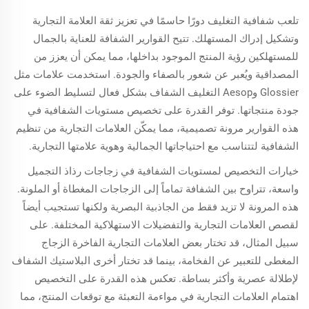
تلعب شفافية التغليف دورًا حاسمًا في تعزيز ثقة العلامة التجارية
وتشكيل إدراك المستهلك. تتيح القوارير الشفافة للعناية بالجمال
للمستهلكين رؤية المنتج الموجود بداخلها، مما يمكن أن يعزز من
المصداقية ويُعبر عن شعور بالصفاء والجودة. استخدمت علامات مثل
Glossier وAesop التغليف الشفاف بشكل فعال لتسليط الضوء على
جودة منتجاتها. توفر القدرة على تخصيص مستويات الشفافية في
هذه القوارير مرونة تصميمية، مما يمكّن العلامات التجارية من تنظيم
الشفافية لتتناسب مع احتياجاتها الجمالية وهوية علامتها التجارية.
خيارات التخصيص لمستويات الشفافية في زجاجات رذاذ التجميل
واسعة، تتراوح بين الشفافة تماماً إلى الزجاجات المغطاة أو الملونة.
هذه المرونة لا تزيد فقط من الجاذبية البصرية ولكنها تستجيب أيضاً
لقصص العلامات التجارية والتفضيلات الاستهلاكية المختلفة. على
سبيل المثال، قد تختار بعض العلامات التجارية الفاخرة الزجاج
المغطى للتعبير عن الفخامة، بينما قد تختار أخرى البلاستيك الشفاف
لإطلالة عصرية وأكثر بساطة. تعكس هذه القدرة على التخصيص
اهتمام العلامات التجارية في مواءمة التعبئة مع توقعات المنتج، مما