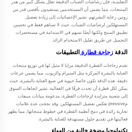
التقليدية، فإن رشاشات الضباب الدقيقة تقلل بشكل كبير من هدر
المنتجات، مما يضمن أن المستخدمين يستفيدون بأقصى قدر من
روتين رعاية البشرتهم. تشير الإحصائيات إلى زيادة تفضيل
المستهلكين لرشاشات الضباب، حيث لا تساهم فقط في تحسين
تطبيق المنتج ولكنها أيضًا تسهم في الاستدامة في مستحضرات
التجميل عن طريق تقليل الاستخدام الزائد.
الدقة
زجاجة قطارة
التطبيقات
تقدم زجاجات القطرة الدقيقة مزايا لا مثيل لها في توزيع منتجات
العناية بالبشرة المركزة مثل السيرام والزيوت، مما يضمن جرعات
دقيقة. هذه الدقة تكون خاصةً حيوية في صيغ العناية بالبشرة، حيث
يمكن لكل قطرة أن تحدث فرقًا في الفعالية. تشير اتجاهات السوق
إلى شعبية متزايدة لزجاجات القطرة، مدعومة ببيانات مبيعات
مpressive تعكس تفضيل المستهلكين. وقد نجحت عدة علامات
تجارية رائدة في دمج أنظمة القطرة في خطوط منتجاتها، مما يظهر
فعاليتها في تقديم حلول مستهدفة للعناية بالبشرة.
تكنولوجيا مضخة خالية من الهواء