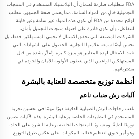
FDA متطلبات صارمة لضمان أن البلاستيك المستخدم في المنتجات
التجميلية خالٍ من المواد السامة، مما يحمي صحة الجمهور. تتطلب
لوائح محددة من FDA أن تكون هذه المواد غير سامة وغير قابلة
للتفاعل، وأن تكون قادرة على احتواء منتجات التجميل بأمان.
الشركات المصنعة التي تحقق الامتثال لا تحمي المستهلكين فقط، بل
تحسن أيضًا سمعة علامتها التجارية. الحصول على الشهادات التي
تثبت الامتثال لهذه المعايير هو ميزة كبيرة وتُقدَّر بشدة من قبل
المستهلكين الواعيين الذين يعطون الأولوية للأمان والجودة في
مشترياتهم.
أنظمة توزيع متخصصة للعناية بالبشرة
آليات رش ضباب ناعم
تلعب زجاجات الرش الضبابية الدقيقة دورًا مهمًا في تحسين تجربة
المستخدم في التطبيقات الخاصة برعاية البشرة. هذه الآليات تضمن
توزيعًا لطيفًا ومتساويًا للمنتجات الخاصة برعاية البشرة على الجلد،
وهو أمر حيوي لتعظيم فعالية المكونات. على عكس طرق التوزيع