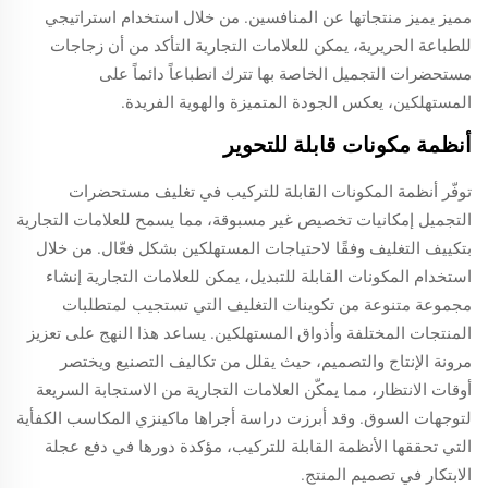
مميز يميز منتجاتها عن المنافسين. من خلال استخدام استراتيجي
للطباعة الحريرية، يمكن للعلامات التجارية التأكد من أن زجاجات
مستحضرات التجميل الخاصة بها تترك انطباعاً دائماً على
المستهلكين، يعكس الجودة المتميزة والهوية الفريدة.
أنظمة مكونات قابلة للتحوير
توفّر أنظمة المكونات القابلة للتركيب في تغليف مستحضرات
التجميل إمكانيات تخصيص غير مسبوقة، مما يسمح للعلامات التجارية
بتكييف التغليف وفقًا لاحتياجات المستهلكين بشكل فعّال. من خلال
استخدام المكونات القابلة للتبديل، يمكن للعلامات التجارية إنشاء
مجموعة متنوعة من تكوينات التغليف التي تستجيب لمتطلبات
المنتجات المختلفة وأذواق المستهلكين. يساعد هذا النهج على تعزيز
مرونة الإنتاج والتصميم، حيث يقلل من تكاليف التصنيع ويختصر
أوقات الانتظار، مما يمكّن العلامات التجارية من الاستجابة السريعة
لتوجهات السوق. وقد أبرزت دراسة أجراها ماكينزي المكاسب الكفأية
التي تحققها الأنظمة القابلة للتركيب، مؤكدة دورها في دفع عجلة
الابتكار في تصميم المنتج.