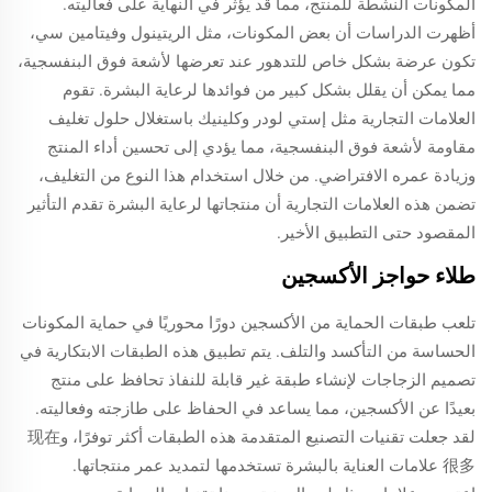
المكونات النشطة للمنتج، مما قد يؤثر في النهاية على فعاليته.
أظهرت الدراسات أن بعض المكونات، مثل الريتينول وفيتامين سي،
تكون عرضة بشكل خاص للتدهور عند تعرضها لأشعة فوق البنفسجية،
مما يمكن أن يقلل بشكل كبير من فوائدها لرعاية البشرة. تقوم
العلامات التجارية مثل إستي لودر وكلينيك باستغلال حلول تغليف
مقاومة لأشعة فوق البنفسجية، مما يؤدي إلى تحسين أداء المنتج
وزيادة عمره الافتراضي. من خلال استخدام هذا النوع من التغليف،
تضمن هذه العلامات التجارية أن منتجاتها لرعاية البشرة تقدم التأثير
المقصود حتى التطبيق الأخير.
طلاء حواجز الأكسجين
تلعب طبقات الحماية من الأكسجين دورًا محوريًا في حماية المكونات
الحساسة من التأكسد والتلف. يتم تطبيق هذه الطبقات الابتكارية في
تصميم الزجاجات لإنشاء طبقة غير قابلة للنفاذ تحافظ على منتج
بعيدًا عن الأكسجين، مما يساعد في الحفاظ على طازجته وفعاليته.
لقد جعلت تقنيات التصنيع المتقدمة هذه الطبقات أكثر توفرًا، و现在
很多 علامات العناية بالبشرة تستخدمها لتمديد عمر منتجاتها.