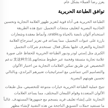
يعزز رضا العملاء بشكل عام.
توافق الطباعة الحريرية
الطباعة الحريرية هي أداة قوية لتعزيز ظهور العلامة التجارية وتحسين
الجاذبية البصرية لتغليف منتجات التجميل. تتيح هذه الطريقة
استخدام ألوان نابضة بالحياة ودurable، وأنماط معقدة وشعارات
بارزة على عبوات التجميل، مما يساعد في تعزيز استرجاع العلامة
التجارية والتعرف عليها بشكل فعال. تستخدم شركات التجميل
الكبرى مثل إستي لودر وديور الطباعة الحريرية للحفاظ على صورة
علامة تجارية متسقة وفخمة عبر خطوط منتجاتهم.支这种方法 تدعم
التخصيص عن طريق تمكين العلامات التجارية من اختيار الألوان
والتصاميم التي تتماشى مع استراتيجيات تعبيرهم البراندي، وبالتالي
تحسين هويتهم البصرية.
تتيح عملية الطباعة الحريرية خيارات متنوعة للتخصيص، مثل طبقات
الألوان المتعددة وقوام اللمعان المختلف، مما يساعد العلامات
التجارية على إنشاء تغليف فريد ينسجم مع جمهورها المستهدف. غالباً
ما تستفيد حملات التسويق الناجحة من هذه التقنية لإنشاء مظهر