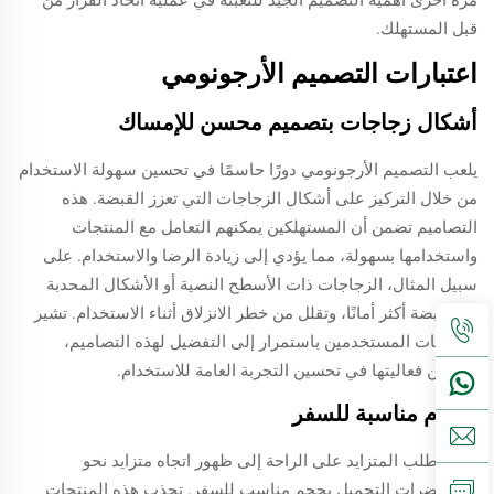
مرة أخرى أهمية التصميم الجيد للتعبئة في عملية اتخاذ القرار من
قبل المستهلك.
اعتبارات التصميم الأرجونومي
أشكال زجاجات بتصميم محسن للإمساك
يلعب التصميم الأرجونومي دورًا حاسمًا في تحسين سهولة الاستخدام
من خلال التركيز على أشكال الزجاجات التي تعزز القبضة. هذه
التصاميم تضمن أن المستهلكين يمكنهم التعامل مع المنتجات
واستخدامها بسهولة، مما يؤدي إلى زيادة الرضا والاستخدام. على
سبيل المثال، الزجاجات ذات الأسطح النصية أو الأشكال المحدبة
تتيح قبضة أكثر أمانًا، وتقلل من خطر الانزلاق أثناء الاستخدام. تشير
ملاحظات المستخدمين باستمرار إلى التفضيل لهذه التصاميم،
مؤكدين فعاليتها في تحسين التجربة العامة للاستخدام.
أحجام مناسبة للسفر
أدى الطلب المتزايد على الراحة إلى ظهور اتجاه متزايد نحو
مستحضرات التجميل بحجم مناسب للسفر. تجذب هذه المنتجات