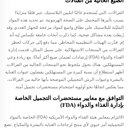
الصيغ الخالية من الفثالات
الفرالات، التي تُستخدم غالبًا لتليين البلاستيك، تثير قلقًا متزايدًا
بسبب تأثيرها المحتمل على الصحة الهرمونية. تم تحديد هذه المواد
المليّنة للبلاستيك على نطاق واسع كمواد مزعجة للجهاز الغددي وقد
رُبطت بعدة مشاكل صحية، كما ذكرت أبحاث جامعة تكساس إيه آند
إم. قدّرت الهيئات التنظيمية المخاطر، مما دفع إلى حركات لحظر
الفرالات من المنتجات الاستهلاكية. على سبيل المثال، قدمت إدارة
الغذاء والدواء (FDA) إرشادات لضمان صيغ أكثر أمانًا. مع زيادة وعي
المستهلكين، هناك تحول ملحوظ نحو المنتجات الخالية من الفرالات.
أظهر استطلاع أن نسبة كبيرة من المستهلكين يفضلون عبوات العناية
بالبشرة وعبوات الرش التجميلي الموضحة بأنها خالية من الفرالات،
مما يعكس اتجاهًا نحو أولوية استخدام مستحضرات تجميل آمنة.
التوافق مع معايير مستحضرات التجميل الخاصة
بإدارة الغذاء والدواء (FDA)
الالتزام بمعايير هيئة الغذاء والدواء الأمريكية (FDA) الخاصة بالمواد
التجميلية أمر حيوي لأي منتج لزجاجات العناية بالبشرة والمكياج. تضع