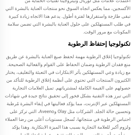
اعتمدت علامات مثل لوريال ونيتروجينا تقنيات الحماية من
الأكسجين، مما يعكس اتجاه السوق نحو منتجات العناية بالبشرة التي
تبقى طازجة واستقرارها لفترة أطول. يدعم هذا الاتجاه زيادة كبيرة
في طلب المستهلكين على حلول العناية بالبشرة التي تضمن سلامة
المكونات مع مرور الوقت.
تكنولوجيا إحتفاظ الرطوبة
تكنولوجيا إغلاق الرطوبة مهمة لحفظ صيغ العناية بالبشرة عن طريق
منع فقدان الرطوبة وضمان الحفاظ على القوام والفعالية الصحيحة.
مع زيادة وعي المستهلكين بأثر الابتكارات في التعبئة والتغليف، يختار
الكثيرون المنتجات التي تحتوي على أنظمة إغلاق الرطوبة للتأكد من
حصولهم على القيمة الكاملة لمشترياتهم. تميل العلامات التجارية
التي تبرز هذه التقنية بشكل فخور إلى تحقيق نتائج جيدة في شهادات
المستهلكين عبر الإنترنت، مما يؤكد فعاليتها في إبقاء البشرة مُرطبة
وتحسين حالة الجلد. الشركات مثل Olay وAveeno، التي تركز على
احتباس الرطوبة في منتجاتها، تُسجل مستويات أعلى من رضا العملاء
ولزوم أكبر للعلامة التجارية بسبب هذا الميزة الابتكارية. وهذا يؤكد