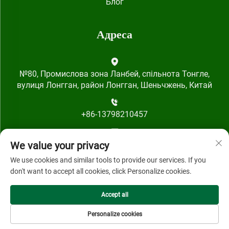
Блог
Адреса
№80, Промислова зона Ланбей, спільнота Тонгле,
вулиця Лонгган, район Лонгган, Шеньчжень, Китай
+86-13798210457
[email protected]
We value your privacy
We use cookies and similar tools to provide our services. If you
don't want to accept all cookies, click Personalize cookies.
Accept all
© 2024, Shenzhen Qihai Technology Co., Ltd.
Personalize cookies