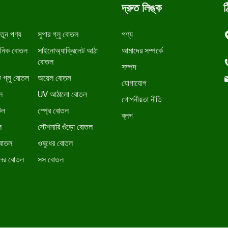
দ্রুত লিঙ্ক
ঠ
তুন পণ্য
সুপার গ্লু বোতল
পণ্য
য়নিক বোতল
সাইনোঅ্যাক্রিলেট আঠা
আমাদের সম্পর্কে
বোতল
সম্পদ
ক গ্লু বোতল
অয়েল বোতল
যোগাযোগ
ল
UV আঠালো বোতল
গোপনীয়তা নীতি
টল
স্প্রে বোতল
ব্লগ
ল
স্টেশনারি গুঁড়ো বোতল
 বোতল
ওষুধের বোতল
লের বোতল
সস বোতল