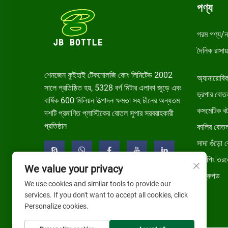
পণ্য
গরম পণ্য/ন
দৈনিক রাসা
শেনজেন কুইহাই টেকনোলজি কোং লিমিটেড 2002
অ্যানারোবি
সালে প্রতিষ্ঠিত হয়, 5328 বর্গ মিটার এলাকা জুড়ে এবং
ড্রপার বোত
বার্ষিক 600 মিলিয়ন উত্পাদন ক্ষমতা সহ চীনের অন্যতম
কসমেটিক ব
দশটি প্রমাণিত প্লাস্টিকের বোতল সুপার সরবরাহকারী
প্রতিষ্ঠান
কালির বোত
সাদা গুঁড়ো
ভ্যাপিং তর
We value your privacy
অগ্রুপড
We use cookies and similar tools to provide our
services. If you don't want to accept all cookies, click
Personalize cookies.