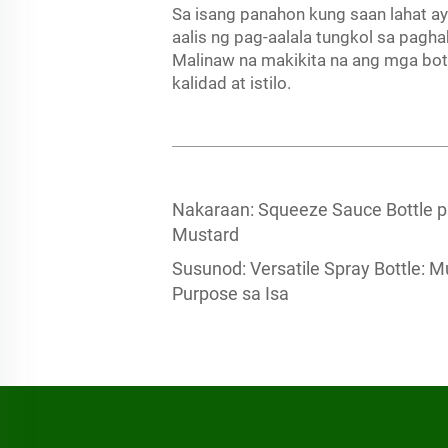
Sa isang panahon kung saan lahat a
aalis ng pag-aalala tungkol sa pag
Malinaw na makikita na ang mga bo
kalidad at istilo.
Nakaraan:
Squeeze Sauce Bottle p
Mustard
Susunod:
Versatile Spray Bottle: M
Purpose sa Isa