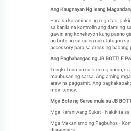
Ang Kaugnayan Ng Isang Magandang
Para sa karamihan ng mga tao, paki
sa kanila na kontrolin ang dami ng s
gawin ang koneksyon kung paano gin
ng bote ng sarsa na nakatutugon sa 
accessory para sa dressing habang 
Ang Paghahangad ng JB BOTTLE Par
Tungkol naman sa bote ng sarsa, si 
maubusan ng sarsa. Ang aming mga b
araw na paggamit. Ang pagkakabakod
mga kamay.
Mga Bote ng Sarsa mula sa JB BOT
Mga Karaniwang Sukat - Nakikita sa i
Mga Mekanismo ng Pagbuhos - Kontr
dispensers.