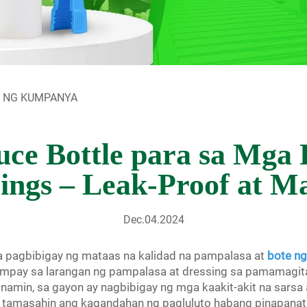
D NG KUMPANYA
ce Bottle para sa Mga 
ings – Leak-Proof at M
Dec.04.2024
a pagbibigay ng mataas na kalidad na pampalasa at
bote n
pay sa larangan ng pampalasa at dressing sa pamamagita
 namin, sa gayon ay nagbibigay ng mga kaakit-akit na sars
y tamasahin ang kagandahan ng pagluluto habang pinapanatil