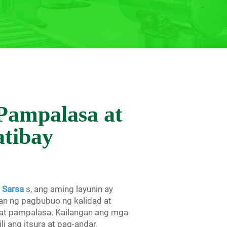
Pampalasa at
atibay
g Sarsa
s, ang aming layunin ay
n ng pagbubuo ng kalidad at
a at pampalasa. Kailangan ang mga
i ang itsura at pag-andar.