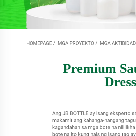
HOMEPAGE
/
MGA PROYEKTO
/
MGA AKTIBIDA
Premium Sau
Dress
Ang JB BOTTLE ay isang eksperto s
makamit ang kahanga-hangang tagum
kagandahan sa mga bote na nililikha
bote na ito kung nais ng isang tao a