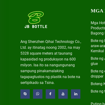
MGA
Mga Hot
Product
Bagong 
Bote ng 
Ang Shenzhen Qihai Technology Co.,
araw-ar
Ltd. ay itinatag noong 2002, na may
Kemikal
5328 square meters at taunang
Bote ng 
kapasidad ng produksyon na 600
glue
milyon. Isa ito sa nangungunang
sampung pinakamalaking
Bote ng 
dropper
tagapagtustos ng plastik na bote na
sertipikado sa Tsina.
Boteng 
Bote ng 
Puting b