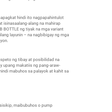
apagkat hindi ito nagpapahintulot
 at isinasaalang-alang na mahirap
B BOTTLE ng tiyak na mga variant
ilang layunin – na nagbibigay ng mga
syon.
peto ng tibay at posibilidad na
y upang makatiis ng pang-araw-
indi mabuhos sa palayok at kahit sa
sisikip, maibubuhos o pump