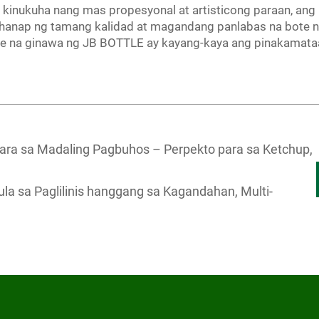
y kinukuha nang mas propesyonal at artisticong paraan, an
hahanap ng tamang kalidad at magandang panlabas na bote n
te na ginawa ng JB BOTTLE ay kayang-kaya ang pinakamata
ara sa Madaling Pagbuhos – Perpekto para sa Ketchup,
ula sa Paglilinis hanggang sa Kagandahan, Multi-