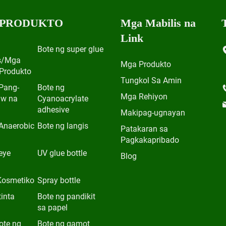
 PRODUKTO
Mga Mabilis na
Link
Bote ng super glue
s/Mga
Mga Produkto
Produkto
Tungkol Sa Amin
Pang-
Bote ng
Mga Rehiyon
aw na
Cyanoacrylate
adhesive
Makipag-ugnayan
Anaerobic
Bote ng langis
Patakaran sa
Pagkakapribado
eye
UV glue bottle
Blog
Kosmetiko
Spray bottle
tinta
Bote ng pandikit
sa papel
ote ng
Bote ng gamot