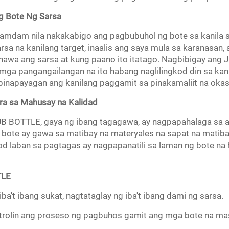
 Bote Ng Sarsa
ramdam nila nakakabigo ang pagbubuhol ng bote sa kanila s
arsa na kanilang target, inaalis ang saya mula sa karanasan,
awa ang sarsa at kung paano ito itatago. Nagbibigay ang J
mga pangangailangan na ito habang naglilingkod din sa kan
pinapayagan ang kanilang paggamit sa pinakamaliit na oka
a sa Mahusay na Kalidad
JB BOTTLE, gaya ng ibang tagagawa, ay nagpapahalaga sa as
ote ay gawa sa matibay na materyales na sapat na matiba
 laban sa pagtagas ay nagpapanatili sa laman ng bote na h
TLE
ba't ibang sukat, nagtataglay ng iba't ibang dami ng sarsa.
olin ang proseso ng pagbuhos gamit ang mga bote na ma