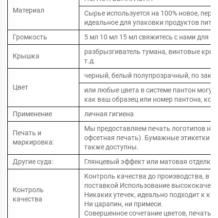
Материал
Сырье используется на 100% новое, пере
идеальное для упаковки продуктов пита
Громкость
5 мл 10 мл 15 мл свяжитесь с нами для з
разбрызгиватель тумана, винтовые кры
Крышка
т.д.
черный, белый полупрозрачный, по зака
Цвет
или любые цвета в системе пантон могут
как ваш образец или номер пантона, кот
Применение
личная гигиена
Мы предоставляем печать логотипов на 
Печать и
офсетная печать). Бумажные этикетки и
маркировка:
также доступны.
Другие суда:
Глянцевый эффект или матовая отделка 
Контроль качества до производства, в п
поставкой Использование высококачест
Контроль
Никаких утечек, идеально подходит к кр
качества
Ни царапин, ни примеси.
Совершенное сочетание цветов, печать н