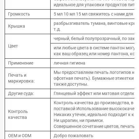
идеальное для упаковки продуктов пита
Громкость
5 мл 10 мл 15 мл свяжитесь с нами для з
разбрызгиватель тумана, винтовые кры
Крышка
т.д.
черный, белый полупрозрачный, по зака
Цвет
или любые цвета в системе пантон могут
как ваш образец или номер пантона, кот
Применение
личная гигиена
Мы предоставляем печать логотипов на 
Печать и
офсетная печать). Бумажные этикетки и
маркировка:
также доступны.
Другие суда:
Глянцевый эффект или матовая отделка 
Контроль качества до производства, в п
поставкой Использование высококачест
Контроль
Никаких утечек, идеально подходит к кр
качества
Ни царапин, ни примеси.
Совершенное сочетание цветов, печать н
OEM и ODM
Добро пожаловать