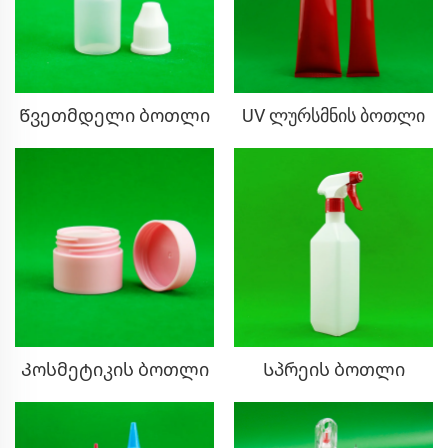
Წვეთმდელი ბოთლი
UV ლურსმნის ბოთლი
Კოსმეტიკის ბოთლი
Სპრეის ბოთლი