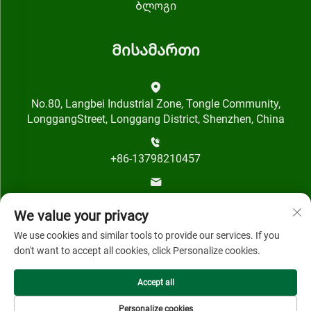
Ბლოგი
Მისამართი
No.80, Langbei Industrial Zone, Tongle Community,
LonggangStreet, Longgang District, Shenzhen, China
+86-13798210457
[email protected]
We value your privacy
We use cookies and similar tools to provide our services. If you
don't want to accept all cookies, click Personalize cookies.
Accept all
© 2024, Shenzhen Qihai Technology Co., Ltd-ის ყველა
უფლება დაცულია
Personalize cookies