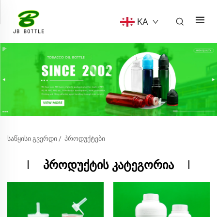
KA
ᲡᲐᲬᲧᲘᲡᲘ ᲒᲕᲔᲠᲓᲘ
/
ᲞᲠᲝᲓᲣᲥᲢᲔᲑᲘ
ᲞᲠᲝᲓᲣᲥᲢᲘᲡ ᲙᲐᲢᲔᲒᲝᲠᲘᲐ