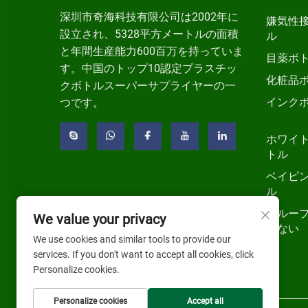
深圳市奇海科技有限公司は2002年に
嫌気性
設立され、5328平方メートルの面積
ル
と年間生産能力600百万を持っていま
目薬ボ
す。中国のトップ10認定プラスチッ
化粧品
クボトルスーパーサプライヤーの一
インク
つです。
ホワイ
トル
ベイピ
ル
グルー
We value your privacy
いない
We use cookies and similar tools to provide our
services. If you don't want to accept all cookies, click
Personalize cookies.
Personalize cookies
Accept all