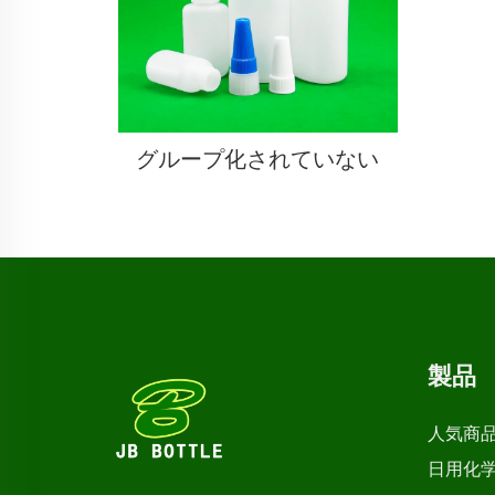
グループ化されていない
製品
人気商
日用化