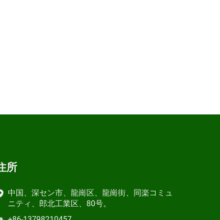
住所
中国、深セン市、龍崗区、龍崗街、同楽コミュ
ニティ、郎北工業区、80号。
+86-13798210457