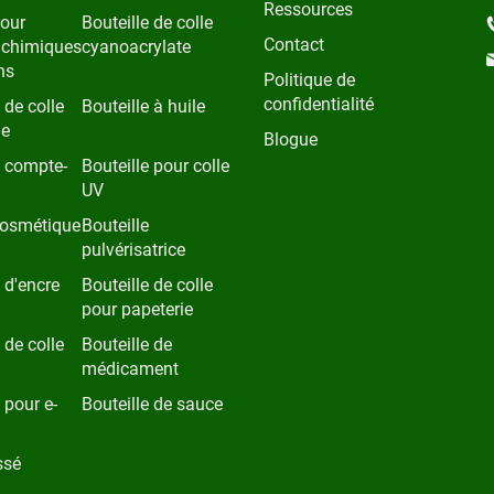
Ressources
pour
Bouteille de colle
Contact
 chimiques
cyanoacrylate
ns
Politique de
confidentialité
 de colle
Bouteille à huile
ie
Blogue
e compte-
Bouteille pour colle
UV
cosmétique
Bouteille
pulvérisatrice
 d'encre
Bouteille de colle
pour papeterie
 de colle
Bouteille de
médicament
 pour e-
Bouteille de sauce
ssé