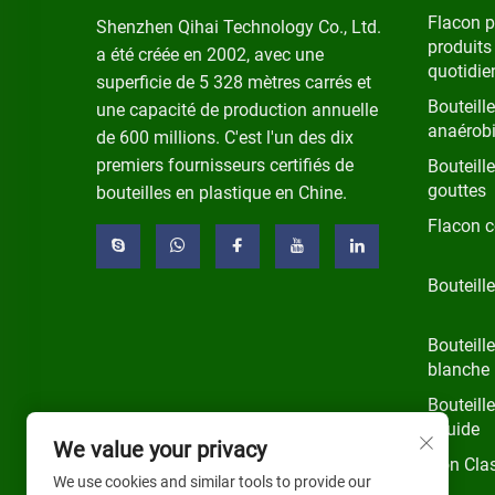
Flacon 
Shenzhen Qihai Technology Co., Ltd.
produits
a été créée en 2002, avec une
quotidie
superficie de 5 328 mètres carrés et
Bouteille
une capacité de production annuelle
anaérob
de 600 millions. C'est l'un des dix
premiers fournisseurs certifiés de
Bouteill
gouttes
bouteilles en plastique en Chine.
Flacon 
Bouteille
Bouteille
blanche
Bouteille
liquide
We value your privacy
Non Cla
We use cookies and similar tools to provide our