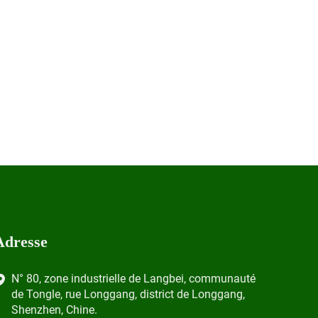
Adresse
N° 80, zone industrielle de Langbei, communauté
de Tongle, rue Longgang, district de Longgang,
Shenzhen, Chine.