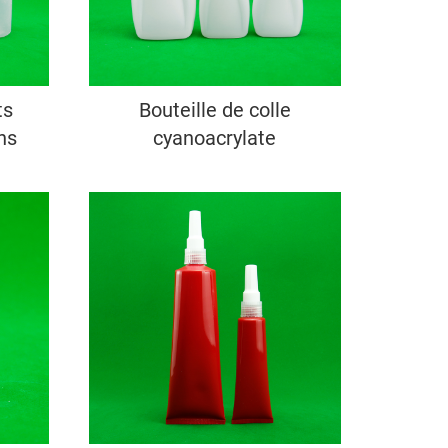
ts
Bouteille de colle
ns
cyanoacrylate