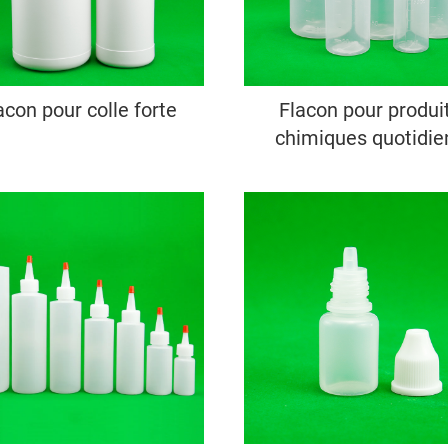
acon pour colle forte
Flacon pour produi
chimiques quotidie