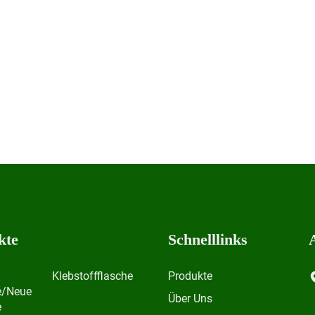
kte
Schnelllinks
Klebstoffflasche
Produkte
e/Neue
Über Uns
e