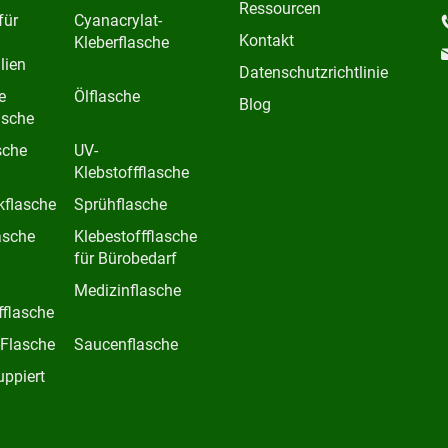
Ressourcen
für
Cyanacrylat-
Kontakt
Kleberflasche
lien
Datenschutzrichtlinie
e
Ölflasche
Blog
asche
sche
UV-
Klebstoffflasche
kflasche
Sprühflasche
asche
Klebestoffflasche
für Bürobedarf
Medizinflasche
fflasche
-Flasche
Saucenflasche
uppiert