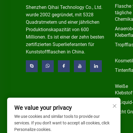
Flasche 
Shenzhen Qihai Technology Co., Ltd.
tägliche
wurde 2002 gegründet, mit 5328
Chemika
Quadratmetern und einer jährlichen
Anaerob
Produktionskapazität von 600
Kleberfl
Millionen. Es ist einer der zehn besten
zertifizierten Superlieferanten für
Tropffla
Kunststoffflaschen in China.
Kosmeti
Tintenfl
Weiße
Klebstof
E-Liquid
We value your privacy
Nicht Gr
We use cookies and similar tools to provide our
services. If you don't want to accept all cookies, click
Personalize cookies.